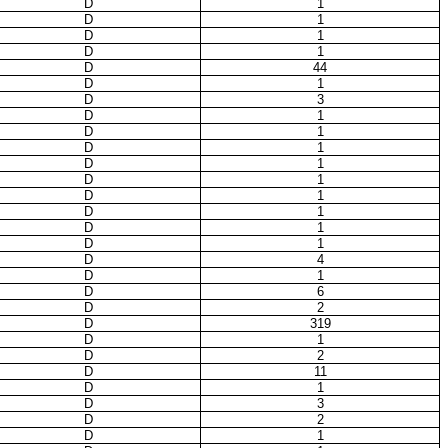
D
1
D
1
D
1
D
1
D
44
D
1
D
3
D
1
D
1
D
1
D
1
D
1
D
1
D
1
D
1
D
1
D
4
D
1
D
6
D
2
D
319
D
1
D
2
D
11
D
1
D
3
D
2
D
1