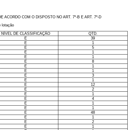
CORDO COM O DISPOSTO NO ART. 7º-B E ART. 7º-D
 lotação
NÍVEL DE CLASSIFICAÇÃO
QTD.
E
39
E
1
E
5
E
1
E
1
E
8
E
1
E
1
E
3
E
1
E
12
E
2
E
1
E
4
E
1
E
1
E
48
E
1
E
2
E
1