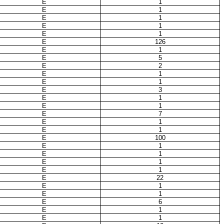
E
1
E
1
E
1
E
1
E
1
E
126
E
1
E
5
E
2
E
1
E
1
E
3
E
1
E
1
E
7
E
1
E
1
E
100
E
1
E
1
E
1
E
1
E
22
E
1
E
1
E
6
E
1
E
1