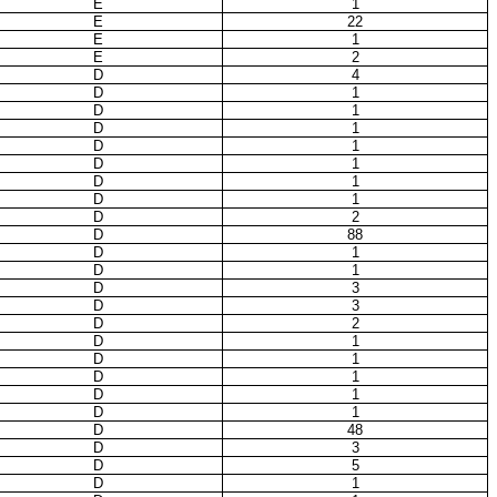
E
1
E
22
E
1
E
2
D
4
D
1
D
1
D
1
D
1
D
1
D
1
D
1
D
2
D
88
D
1
D
1
D
3
D
3
D
2
D
1
D
1
D
1
D
1
D
1
D
48
D
3
D
5
D
1