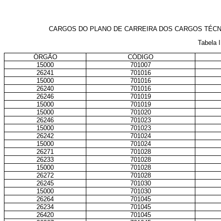
CARGOS DO PLANO DE CARREIRA DOS CARGOS TÉCNI
Tabela 
ÓRGÃO
CÓDIGO
15000
701007
26241
701016
15000
701016
26240
701016
26246
701019
15000
701019
15000
701020
26246
701023
15000
701023
26242
701024
15000
701024
26271
701028
26233
701028
15000
701028
26272
701028
26245
701030
15000
701030
26264
701045
26234
701045
26420
701045