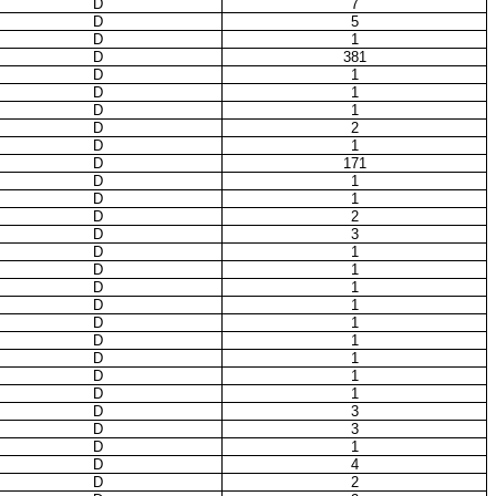
D
7
D
5
D
1
D
381
D
1
D
1
D
1
D
2
D
1
D
171
D
1
D
1
D
2
D
3
D
1
D
1
D
1
D
1
D
1
D
1
D
1
D
1
D
1
D
3
D
3
D
1
D
4
D
2