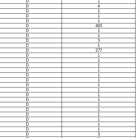
D
1
D
4
D
1
D
1
D
1
D
493
D
1
D
1
D
3
D
1
D
277
D
1
D
1
D
1
D
1
D
1
D
1
D
1
D
1
D
1
D
1
D
1
D
1
D
1
D
1
D
1
D
1
D
3