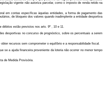
 legislação vigente não autoriza parcelar, como o imposto de renda retido na
eral em contas específicas àquelas entidades, a forma de pagamento das
utários, de bloqueio dos valores quando inadimplente a entidade desportiva
débitos estão previstos nos arts. 9º , 10 e 11.
ades desportivas no concurso de prognóstico, sobre os percentuais a serem
obter recursos sem comprometer o equilíbrio e a responsabilidade fiscal.
que se a ajuda financeira proveniente da loteria não ocorrer no menor tempo
ta de Medida Provisória.