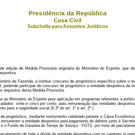
Presidência da República
Casa Civil
Subchefia para Assuntos Jurídicos
edição de Medida Provisória originária do Ministério do Esporte, que dis
esportiva.
stério da Fazenda, a instituir concurso de prognóstico específico sobre o r
, podendo participar do concurso de prognóstico a entidade desportiva da 
 requisitos desta Medida Provisória.
da ao Ministério do Esporte para aplicação em programas referentes à políti
cadados: vinte e cinco por cento, para remuneração das entidades desportiva
o para a seguridade social (§ 3º do art. 1º e art. 2º ).
o de prognóstico, mediante instrumento celebrado perante a Caixa Econômica
emuneram a entidade desportiva para pagamento de débitos junto à Secretaria
al e o Fundo de Garantia do Tempo de Serviço - FGTS, por meio de parcelame
arcelamento de toda a dívida da entidade desportiva com os credores já men