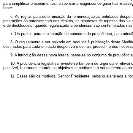
para simplificar procedimentos, dispensar a exigência de garantias e assegu
fonte.
6. As regras para determinação da remuneração às entidades despor
prestações do parcelamento dos débitos, as hipóteses de repasse dos valor
e de desbloqueio, quando regularizada a pendência, são contemplados nas di
7. Os prazos para implantação do concurso de prognóstico, para adesão
8. O regulamento a ser baixado em seguida à publicação desta Medida 
destinados para cada entidade desportiva e demais procedimentos necessár
9. A introdução dessa nova loteria insere-se no conjunto de providênc
10. A providência legislativa reveste-se também de urgência e relevânc
possível, frustrados estarão os objetivos esportivos e o saneamento do pass
11. Esses são os motivos, Senhor Presidente, pelos quais temos a ho