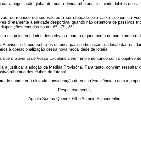
rar a negociação global de toda a dívida tributária, incluindo débitos que a
tivas, do repasse desses valores a ser efetuado pela Caixa Econômica Fed
es diretamente à entidade desportiva, quando não detentora de passivos trib
sposições contidas no art. 6º , 7º , 8º .
 a ele pelas entidades desportivas e para o requerimento do parcelamento de 
Provisória disporá sobre os critérios para participação e adesão das entid
ios à operacionalização dessa nova modalidade de loteria.
ias que o Governo de Vossa Excelência vem implementando com o objetivo de 
ia a justificar a adoção da Medida Provisória. Para tanto, convém ressaltar 
ivo tributário dos clubes de futebol.
nra de submeter à elevada consideração de Vossa Excelência a anexa propos
Respeitosamente,
Agnelo Santos Queiroz Filho Antonio Palocci Filho