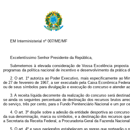
EM Interministerial nº 007/ME/MF
Excelentíssimo Senhor Presidente da República,
Submetemos à elevada consideração de Vossa Excelência proposta de 
programas da política nacional de incentivo e desenvolvimento da prática d
2. O art. 1º
autoriza ao Poder Executivo, mais especificamente ao Mini
de 27 de fevereiro de 1967, a ser executado pela Caixa Econômica Federal
ou de seus símbolos para divulgação e execução do concurso e atender aos
3. A receita líquida decorrente da realização do concurso será destina
se ainda os seguintes percentuais de destinação dos recursos brutos arre
do serviço, três por cento, para o Fundo Penitenciário Nacional e um por cent
4. O art. 3º dispõe sobre a adesão da entidade desportiva ao concurs
da sua denominação, marca ou símbolos, e a destinação dos recursos que r
a Secretaria da Receita Federal, a Procuradoria-Geral da Fazenda Nacion
5. O art. 4º
e seus parágrafos estabelecem as regras que nortearão o p