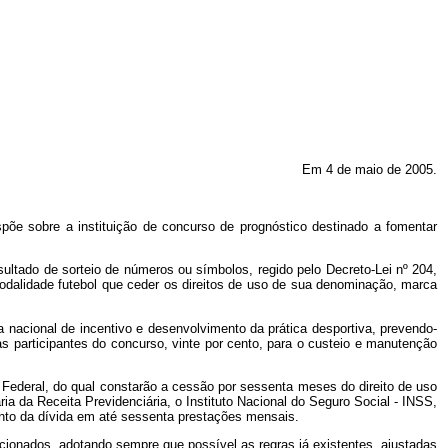
Em 4 de maio de 2005.
põe sobre a instituição de concurso de prognóstico destinado a fomentar
esultado de sorteio de números ou símbolos, regido pelo Decreto-Lei nº
204,
modalidade futebol que ceder os direitos de uso de sua denominação, marca
ca nacional de incentivo e desenvolvimento da prática desportiva, prevendo-
s participantes do concurso, vinte por cento, para o custeio e manutenção
 Federal, do qual constarão a cessão por sessenta meses do direito de uso
 da Receita Previdenciária, o Instituto Nacional do Seguro Social - INSS,
nto da dívida em até sessenta prestações mensais.
cionados, adotando sempre que possível as regras já existentes, ajustadas