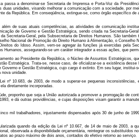
ca passa a denominar-se Secretaria de Imprensa e Porta-Voz da Presidência
s duas unidades, visando melhorar a comunicação com a sociedade, por meio
ente da República. Em conseqüência, extingue-se, como órgão específico de
r, além de suas atuais competências, as atividades de comunicação institu
unicação de Governo e Gestão Estratégica, sendo criada na Secretaria-Geral
da Secretaria-Geral, pela Subsecretaria de Direitos Humanos. São também tr
lho Nacional de Promoção do Direito Humano à Alimentação, o Conselho Nac
ireitos do Idoso. Assim, vem-se agregar às funções já exercidas pela Sec
reitos Humanos, assegurando-se um caráter integrador a essas ações, que pe
mento ao Presidente da República, o Núcleo de Assuntos Estratégicos, que
Estratégica. Trata-se, nesse caso, de oficializar-se a existência desse 
overno e Gestão Estratégica, cujo cargo é extinto. Em seu lugar, institui-
a nova unidade.
Lei nº 10.683, de 2003, de modo a superar-se pequenas inconsistências, e
 ela diretamente incorporadas.
aúde, proponho que seja a União autorizada a promover a prorrogação de cont
 1993, e dá outras providências, e cujas disposições visam garantir a manu
 cinco mil trabalhadores, injustamente dispensados após 30 de junho de 1999
ularizada quando da edição da Lei nº 10.667, de 14 de maio de 2003, a qua
al, observada a disponibilidade orçamentária, reintegrar os substituídos no
ratos ao prazo máximo de dois anos, contados do efetivo retorno ao serviço.