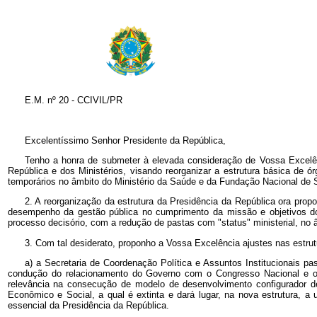
E.M. nº 20 - CCIVIL/PR
Excelentíssimo Senhor Presidente da República,
Tenho a honra de submeter à elevada consideração de Vossa Excelênc
República e dos Ministérios, visando reorganizar a estrutura básica de 
temporários no âmbito do Ministério da Saúde e da Fundação Nacional d
2. A reorganização da estrutura da Presidência da República ora propos
desempenho da gestão pública no cumprimento da missão e objetivos do 
processo decisório, com a redução de pastas com "status" ministerial, no 
3. Com tal desiderato, proponho a Vossa Excelência ajustes nas estru
a) a Secretaria de Coordenação Política e Assuntos Institucionais p
condução do relacionamento do Governo com o Congresso Nacional e os 
relevância na consecução de modelo de desenvolvimento configurador de
Econômico e Social, a qual é extinta e dará lugar, na nova estrutura, a 
essencial da Presidência da República.