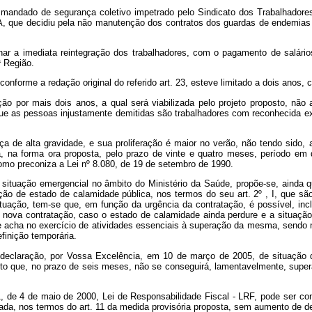
de mandado de segurança coletivo impetrado pelo Sindicato dos Trabalhador
que decidiu pela não manutenção dos contratos dos guardas de endemias q
inar a imediata reintegração dos trabalhadores, com o pagamento de salár
ª Região.
onforme a redação original do referido art. 23, esteve limitado a dois anos, 
ção por mais dois anos, a qual será viabilizada pelo projeto proposto, nã
e as pessoas injustamente demitidas são trabalhadores com reconhecida expe
de alta gravidade, e sua proliferação é maior no verão, não tendo sido,
a, na forma ora proposta, pelo prazo de vinte e quatro meses, período e
mo preconiza a Lei nº 8.080, de 19 de setembro de 1990.
 situação emergencial no âmbito do Ministério da Saúde, propõe-se, ainda 
ção de estado de calamidade pública, nos termos do seu art. 2º , I, que s
ituação, tem-se que, em função da urgência da contratação, é possível, i
 nova contratação, caso o estado de calamidade ainda perdure e a situaçã
 acha no exercício de atividades essenciais à superação da mesma, sendo 
finição temporária.
 a declaração, por Vossa Excelência, em 10 de março de 2005, de situação
sto que, no prazo de seis meses, não se conseguirá, lamentavelmente, super
, de 4 de maio de 2000, Lei de Responsabilidade Fiscal - LRF, pode ser co
da, nos termos do art. 11 da medida provisória proposta, sem aumento de d