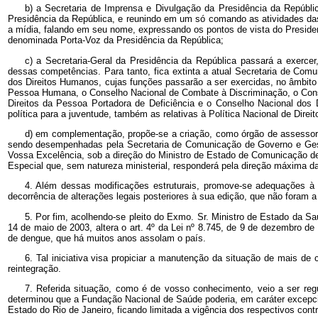
b) a Secretaria de Imprensa e Divulgação da Presidência da Repúbli
Presidência da República, e reunindo em um só comando as atividades da
a mídia, falando em seu nome, expressando os pontos de vista do Presid
denominada Porta-Voz da Presidência da República;
c) a Secretaria-Geral da Presidência da República passará a exerce
dessas competências. Para tanto, fica extinta a atual Secretaria de Com
dos Direitos Humanos, cujas funções passarão a ser exercidas, no âmbito 
Pessoa Humana, o Conselho Nacional de Combate à Discriminação, o Conse
Direitos da Pessoa Portadora de Deficiência e o Conselho Nacional dos D
política para a juventude, também as relativas à Política Nacional de Di
d) em complementação, propõe-se a criação, como órgão de assessora
sendo desempenhadas pela Secretaria de Comunicação de Governo e Gestão 
Vossa Excelência, sob a direção do Ministro de Estado de Comunicação de G
Especial que, sem natureza ministerial, responderá pela direção máxima d
4. Além dessas modificações estruturais, promove-se adequações à 
decorrência de alterações legais posteriores à sua edição, que não foram a
5. Por fim, acolhendo-se pleito do Exmo. Sr. Ministro de Estado da S
14 de maio de 2003, altera o art. 4º da Lei nº 8.745, de 9 de dezembro de
de dengue, que há muitos anos assolam o país.
6. Tal iniciativa visa propiciar a manutenção da situação de mais de
reintegração.
7. Referida situação, como é de vosso conhecimento, veio a ser reg
determinou que a Fundação Nacional de Saúde poderia, em caráter excepcion
Estado do Rio de Janeiro, ficando limitada a vigência dos respectivos cont