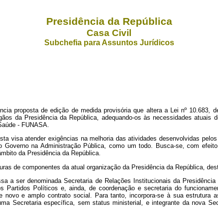
Presidência da República
Casa Civil
Subchefia para Assuntos Jurídicos
ia proposta de edição de medida provisória que altera a Lei nº 10.683, 
órgãos da Presidência da República, adequando-os às necessidades atuais d
e Saúde - FUNASA.
ta visa atender exigências na melhoria das atividades desenvolvidas pelos ó
Governo na Administração Pública, como um todo. Busca-se, com efeito, 
âmbito da Presidência da República.
turas de componentes da atual organização da Presidência da República, de
assa a ser denominada Secretaria de Relações Institucionais da Presidênc
Partidos Políticos e, ainda, de coordenação e secretaria do funcionam
 novo e amplo contrato social. Para tanto, incorpora-se à sua estrutura
uma Secretaria específica, sem status ministerial, e integrante da nova Sec