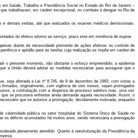
es em Saúde, Trabalho e Previdência Social no Estado do Rio de Janeiro –
ue trabalhavam, em caráter excepcional, no combate à dengue no Rio de
ios e demais verbas, até que realizados os exames médicos demissionais.
contados do efetivo retorno ao serviço, prazo este em iminência de expirar.
o apenas diante da necessidade premente de ações efetivas no controle de
riência e aptidão para as tarefas cuja realização se impõe em caráter de
 até o presente momento, não obstante o esforço empreendido, a epidemia
m que a União deverá adotar as medidas necessárias para assegurar que o
que, seja alterada a Lei nº 8.745, de 9 de dezembro de 1993, com vistas a
ão firmados, originalmente, com vigência de seis meses, sejam prorrogados
nclusive, a contratação com a dispensa de processo seletivo mas, uma vez
o que se procurava enfrentar ainda demande aquela necessidade. Assim, o
necessário que se autorize a prorrogação, devidamente motivada, enquanto
 de calamidade pública no setor hospitalar do Sistema Único de Saúde no
ar os déficits acumulados há muitos anos, sendo necessária a prorrogação
nsiderado plenamente atendido. Quanto à reestruturação da Presidência da
espesa.