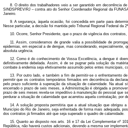
8. O direito dos trabalhadores veio a ser garantido em decorrência 
SINDSPREV/RJ – contra ato do Senhor Coordenador Regional da FUNASA, 
Janeiro.
9. A segurança, àquela ocasião, foi concedida em parte para determ
Nesse particular, a decisão foi mantida pelo Tribunal Regional Federal da 2
10. Ocorre, Senhor Presidente, que o prazo de vigência dos contratos, c
11. Assim, consideramos de grande valia a possibilidade de prorroga
epidemias, em especial a de dengue, mas considerando, especialmente, qu
absoluta urgência.
12. Como é do conhecimento de Vossa Excelência, a dengue é doença 
definitivamente debelada. Assim, é de se pugnar pela solução da matéri
combate à endemia seja efetivamente assumido pelos entes municipais, co
13. Por outro lado, e também a fim de permitir-se o enfrentamento de
permitir que os contratos temporários firmados em decorrência da declara
pelo prazo suficiente à superação da situação de calamidade. Na atual s
encerrado o prazo de seis meses, a Administração é obrigada a promover
prazo de seis meses revela-se impeditivo à manutenção do pessoal que se
perdurar a situação de calamidade que acarretou aquela contratação, por de
14. A solução proposta permitiria que a atual situação que obrigou
Município do Rio de Janeiro, seja enfrentada de forma mais adequada, po
dos contratos já firmados até que seja superado o quadro de calamidade.
15. Quanto ao disposto nos arts. 16 e 17 da Lei Complementar nº 101
República, não haverá custos adicionais, devendo a mesma ser implementa