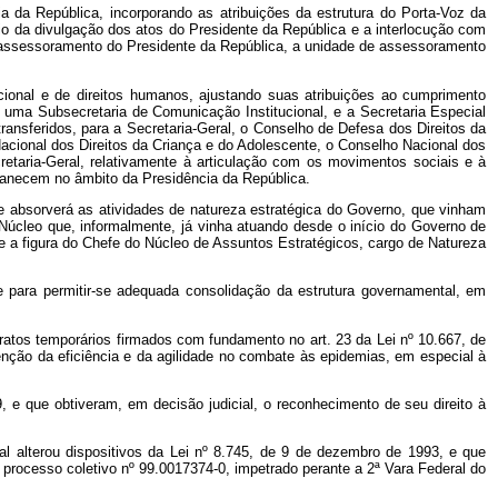
 da República, incorporando as atribuições da estrutura do Porta-Voz da
 da divulgação dos atos do Presidente da República e a interlocução com
 assessoramento do Presidente da República, a unidade de assessoramento
cional e de direitos humanos, ajustando suas atribuições ao cumprimento
 uma Subsecretaria de Comunicação Institucional, e a Secretaria Especial
ansferidos, para a Secretaria-Geral, o Conselho de Defesa dos Direitos da
ional dos Direitos da Criança e do Adolescente, o Conselho Nacional dos
retaria-Geral, relativamente à articulação com os movimentos sociais e à
rmanecem no âmbito da Presidência da República.
 absorverá as atividades de natureza estratégica do Governo, que vinham
Núcleo que, informalmente, já vinha atuando desde o início do Governo de
se a figura do Chefe do Núcleo de Assuntos Estratégicos, cargo de Natureza
 para permitir-se adequada consolidação da estrutura governamental, em
ratos temporários firmados com fundamento no art. 23 da Lei nº 10.667, de
tenção da eficiência e da agilidade no combate às epidemias, em especial à
, e que obtiveram, em decisão judicial, o reconhecimento de seu direito à
l alterou dispositivos da Lei nº 8.745, de 9 de dezembro de 1993, e que
 processo coletivo nº 99.0017374-0, impetrado perante a 2ª Vara Federal do