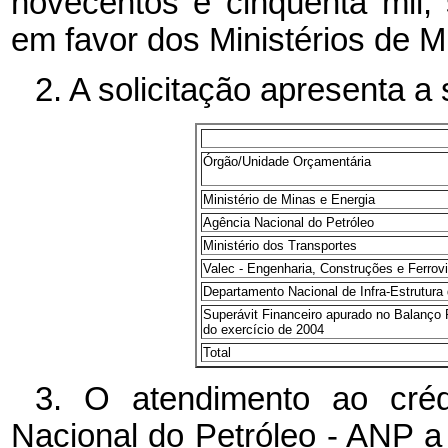
novecentos e cinqüenta mil, s
em favor dos Ministérios de M
2. A solicitação apresenta a
Órgão/Unidade Orçamentária
Ministério de Minas e Energia
Agência Nacional do Petróleo
Ministério dos Transportes
Valec - Engenharia, Construções e Ferrov
Departamento Nacional de Infra-Estrutura
Superávit Financeiro apurado no Balanço 
do exercício de 2004
Total
3. O atendimento ao cré
Nacional do Petróleo - ANP a