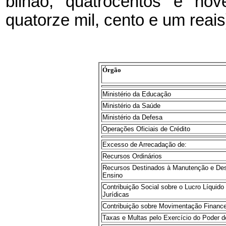
bilhão, quatrocentos e nov
quatorze mil, cento e um reai
Órgão
Ministério da Educação
Ministério da Saúde
Ministério da Defesa
Operações Oficiais de Crédito
Excesso de Arrecadação de:
Recursos Ordinários
Recursos Destinados à Manutenção e De
Ensino
Contribuição Social sobre o Lucro Líquid
Jurídicas
Contribuição sobre Movimentação Finance
Taxas e Multas pelo Exercício do Poder d