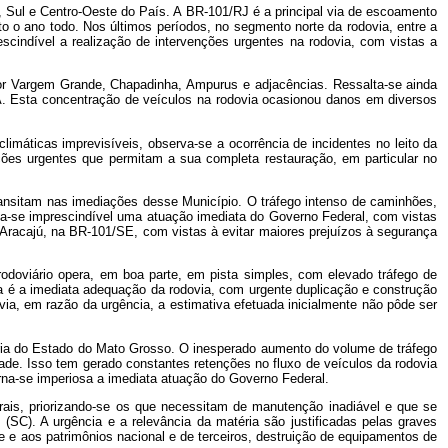
 Sul e Centro-Oeste do País. A BR-101/RJ é a principal via de escoamento
o o ano todo. Nos últimos períodos, no segmento norte da rodovia, entre a
escindível a realização de intervenções urgentes na rodovia, com vistas a
or Vargem Grande, Chapadinha, Ampurus e adjacências. Ressalta-se ainda
A. Esta concentração de veículos na rodovia ocasionou danos em diversos
máticas imprevisíveis, observa-se a ocorrência de incidentes no leito da
ções urgentes que permitam a sua completa restauração, em particular no
ansitam nas imediações desse Município. O tráfego intenso de caminhões,
rna-se imprescindível uma atuação imediata do Governo Federal, com vistas
Aracajú, na BR-101/SE, com vistas à evitar maiores prejuízos à segurança
rodoviário opera, em boa parte, em pista simples, com elevado tráfego de
a é a imediata adequação da rodovia, com urgente duplicação e construção
avia, em razão da urgência, a estimativa efetuada inicialmente não pôde ser
ria do Estado do Mato Grosso. O inesperado aumento do volume de tráfego
ade. Isso tem gerado constantes retenções no fluxo de veículos da rodovia
na-se imperiosa a imediata atuação do Governo Federal.
erais, priorizando-se os que necessitam de manutenção inadiável e que se
(SC). A urgência e a relevância da matéria são justificadas pelas graves
e aos patrimônios nacional e de terceiros, destruição de equipamentos de