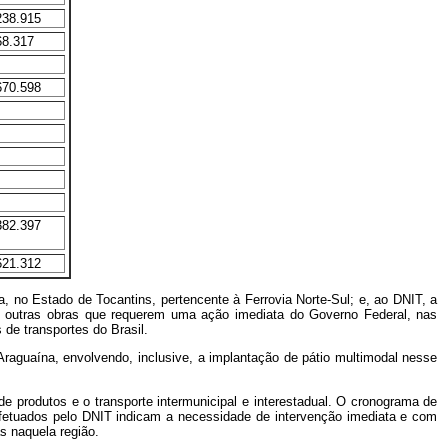
238.915
68.317
670.598
382.397
621.312
a, no Estado de Tocantins, pertencente à Ferrovia Norte-Sul; e, ao DNIT, a
de outras obras que requerem uma ação imediata do Governo Federal, nas
de transportes do Brasil.
 Araguaína, envolvendo, inclusive, a implantação de pátio multimodal nesse
e produtos e o transporte intermunicipal e interestadual. O cronograma de
fetuados pelo DNIT indicam a necessidade de intervenção imediata e com
s naquela região.