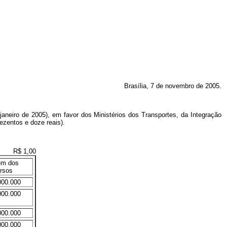
Brasília, 7 de novembro de 2005.
janeiro de 2005), em favor dos Ministérios dos Transportes, da Integração
rezentos e doze reais).
R$ 1,00
em dos
rsos
000.000
000.000
000.000
000.000