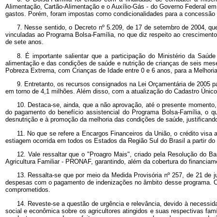
Alimentação, Cartão-Alimentação e o Auxílio-Gás - do Governo Federal em 
gastos. Porém, foram impostas como condicionalidades para a concessão 
7. Nesse sentido, o Decreto nº 5.209, de 17 de setembro de 2004, que
vinculadas ao Programa Bolsa-Família, no que diz respeito ao crescimento e
de sete anos.
8. É importante salientar que a participação do Ministério da Saú
alimentação e das condições de saúde e nutrição de crianças de seis mese
Pobreza Extrema, com Crianças de Idade entre 0 e 6 anos, para a Melhori
9. Entretanto, os recursos consignados na Lei Orçamentária de 2005 pa
em torno de 4,1 milhões. Além disso, com a atualização do Cadastro Único
10. Destaca-se, ainda, que a não aprovação, até o presente momento
do pagamento do benefício assistencial do Programa Bolsa-Família, o que
desnutrição e à promoção da melhoria das condições de saúde, justificando
11. No que se refere a Encargos Financeiros da União, o crédito vis
estiagem ocorrida em todos os Estados da Região Sul do Brasil a partir do
12. Vale ressaltar que o "Proagro Mais", criado pela Resolução do Ba
Agricultura Familiar - PRONAF, garantindo, além da cobertura do financiam
13. Ressalta-se que por meio da Medida Provisória nº
257, de 21 de j
despesas com o pagamento de indenizações no âmbito desse programa. Cabe
comprometidos.
14. Reveste-se a questão de urgência e relevância, devido à necessid
social e econômica sobre os agricultores atingidos e suas respectivas famí