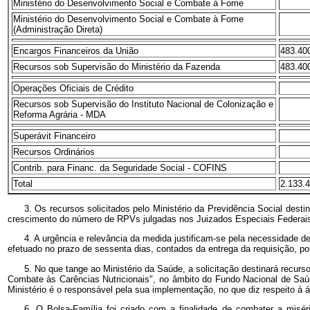
Ministério do Desenvolvimento Social e Combate à Fome
Ministério do Desenvolvimento Social e Combate à Fome
(Administração Direta)
Encargos Financeiros da União
483.40
Recursos sob Supervisão do Ministério da Fazenda
483.40
Operações Oficiais de Crédito
Recursos sob Supervisão do Instituto Nacional de Colonização e
Reforma Agrária - MDA
Superávit Financeiro
Recursos Ordinários
Contrib. para Financ. da Seguridade Social - COFINS
Total
2.133.
3. Os recursos solicitados pelo Ministério da Previdência Social de
crescimento do número de RPVs julgadas nos Juizados Especiais Federai
4. A urgência e relevância da medida justificam-se pela necessidade d
efetuado no prazo de sessenta dias, contados da entrega da requisição, po
5. No que tange ao Ministério da Saúde, a solicitação destinará recu
Combate às Carências Nutricionais", no âmbito do Fundo Nacional de Saúde
Ministério é o responsável pela sua implementação, no que diz respeito à 
6. O Bolsa-Família foi criado com a finalidade de combater a misér