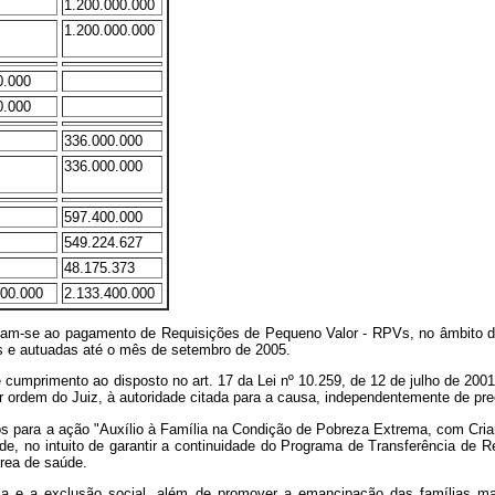
1.200.000.000
1.200.000.000
0.000
0.000
336.000.000
336.000.000
597.400.000
549.224.627
48.175.373
400.000
2.133.400.000
stinam-se ao pagamento de Requisições de Pequeno Valor - RPVs, no âmbito 
s e autuadas até o mês de setembro de 2005.
e cumprimento ao disposto no art. 17 da Lei nº 10.259, de 12 de julho de 200
r ordem do Juiz, à autoridade citada para a causa, independentemente de pre
rsos para a ação "Auxílio à Família na Condição de Pobreza Extrema, com Cri
, no intuito de garantir a continuidade do Programa de Transferência de R
área de saúde.
ia e a exclusão social, além de promover a emancipação das famílias mai