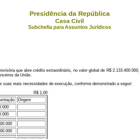
Presidência da República
Casa Civil
Subchefia para Assuntos Jurídicos
isória que abre crédito extraordinário, no valor global de R$ 2.133.400.000,0
nceiros da União.
 às suas reais necessidades de execução, conforme demonstrado a seguir:
R$ 1,00
entação
Origem
0.000
0.000
000.000
000.000