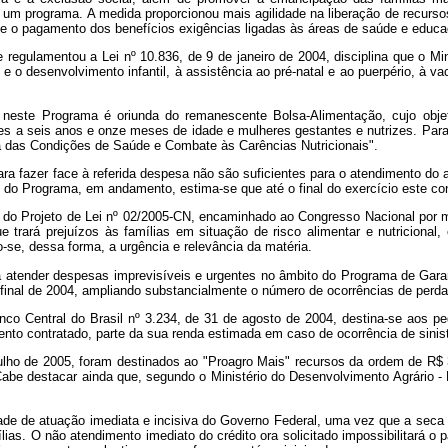
um programa. A medida proporcionou mais agilidade na liberação de recursos
e o pagamento dos benefícios exigências ligadas às áreas de saúde e educa
 regulamentou a Lei nº 10.836, de 9 de janeiro de 2004, disciplina que o M
 o desenvolvimento infantil, à assistência ao pré-natal e ao puerpério, à v
de neste Programa é oriunda do remanescente Bolsa-Alimentação, cujo obj
s a seis anos e onze meses de idade e mulheres gestantes e nutrizes. Para
a das Condições de Saúde e Combate às Carências Nutricionais".
ra fazer face à referida despesa não são suficientes para o atendimento do
 do Programa, em andamento, estima-se que até o final do exercício este co
, do Projeto de Lei nº 02/2005-CN, encaminhado ao Congresso Nacional por 
 trará prejuízos às famílias em situação de risco alimentar e nutriciona
-se, dessa forma, a urgência e relevância da matéria.
a a atender despesas imprevisíveis e urgentes no âmbito do Programa de Gar
 final de 2004, ampliando substancialmente o número de ocorrências de perda
nco Central do Brasil nº
3.234, de 31 de agosto de 2004, destina-se aos p
ento contratado, parte da sua renda estimada em caso de ocorrência de sinist
ulho de 2005, foram destinados ao "Proagro Mais" recursos da ordem de R$ 3
 destacar ainda que, segundo o Ministério do Desenvolvimento Agrário - MD
ade de atuação imediata e incisiva do Governo Federal, uma vez que a seca 
lias. O não atendimento imediato do crédito ora solicitado impossibilitará 