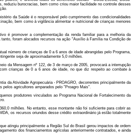
, reduziu burocracias, bem como criou maior facilidade no controle desses
ção.
inistério da Saúde é o responsável pelo cumprimento das condicionalidades
acinação, bem como à vigilância alimentar e nutricional de crianças menores
etivo é promover a complementação da renda familiar para a melhoria da
 tanto, foram alocados recursos na ação "Auxílio à Família na Condição de
 atual número de crianças de 0 a 6 anos de idade abrangidas pelo Programa,
ntingente seja de aproximadamente 5,0 milhões.
meio da Mensagem nº 122, de 3 de março de 2005, provocará a interrupção
l, com crianças de 0 a 6 anos de idade, no que diz respeito ao combate à
antia da Atividade Agropecuária - PROAGRO, decorrentes principalmente da
s pelos agricultores amparados pelo "Proagro Mais".
equenos produtores vinculados ao Programa Nacional de Fortalecimento da
ro.
60,0 milhões. No entanto, esse montante não foi suficiente para cobrir as
A, os recursos oriundos desse crédito extraordinário já estão totalmente
que atingiu principalmente a Região Sul do Brasil gerou impactos de ordem
o pagamento dos financiamentos agrícolas anteriormente contratados, e ainda