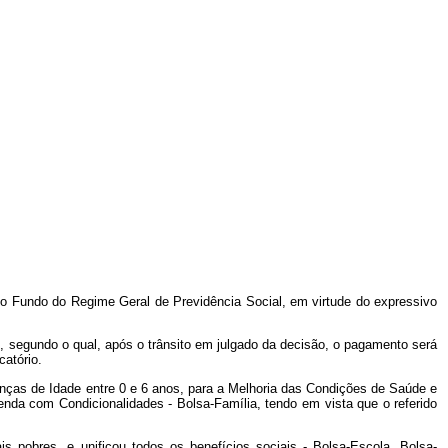
do Fundo do Regime Geral de Previdência Social, em virtude do expressivo
1, segundo o qual, após o trânsito em julgado da decisão, o pagamento será
catório.
anças de Idade entre 0 e 6 anos, para a Melhoria das Condições de Saúde e
enda com Condicionalidades - Bolsa-Família, tendo em vista que o referido
s pobres, e unificou todos os benefícios sociais - Bolsa-Escola, Bolsa-