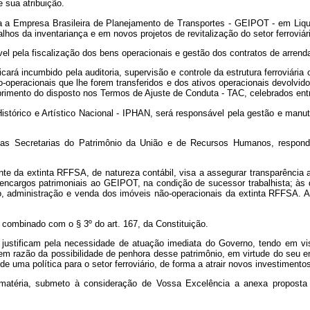
 sua atribuição.
a a Empresa Brasileira de Planejamento de Transportes - GEIPOT - em Liqui
lhos da inventariança e em novos projetos de revitalização do setor ferroviário
el pela fiscalização dos bens operacionais e gestão dos contratos de arrend
cará incumbido pela auditoria, supervisão e controle da estrutura ferroviári
operacionais que lhe forem transferidos e dos ativos operacionais devolvid
rimento do disposto nos Termos de Ajuste de Conduta - TAC, celebrados entr
 Histórico e Artístico Nacional - IPHAN, será responsável pela gestão e manut
das Secretarias do Patrimônio da União e de Recursos Humanos, responde
te da extinta RFFSA, de natureza contábil, visa a assegurar transparência 
m encargos patrimoniais ao GEIPOT, na condição de sucessor trabalhista; às
ão, administração e venda dos imóveis não-operacionais da extinta RFFSA. 
2, combinado com o § 3º
do art. 167, da Constituição.
 justificam pela necessidade de atuação imediata do Governo, tendo em vist
 razão da possibilidade de penhora desse patrimônio, em virtude do seu en
 uma política para o setor ferroviário, de forma a atrair novos investimentos
atéria, submeto à consideração de Vossa Excelência a anexa proposta de