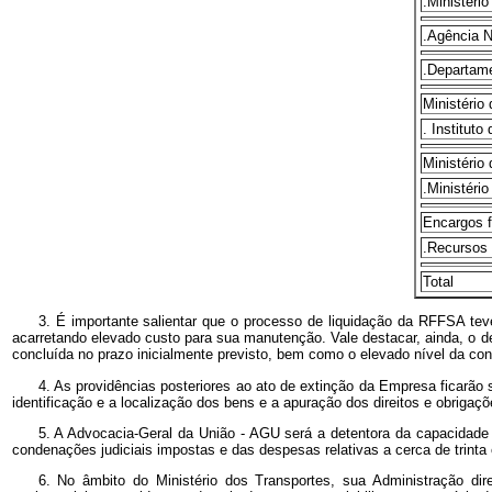
.Ministéri
.Agência N
.Departame
Ministério 
. Instituto
Ministério
.Ministéri
Encargos f
.Recursos 
Total
3. É importante salientar que o processo de liquidação da RFFSA te
acarretando elevado custo para sua manutenção. Vale destacar, ainda, o d
concluída no prazo inicialmente previsto, bem como o elevado nível da co
4. As providências posteriores ao ato de extinção da Empresa ficarão s
identificação e a localização dos bens e a apuração dos direitos e obriga
5. A Advocacia-Geral da União - AGU será a detentora da capacidade po
condenações judiciais impostas e das despesas relativas a cerca de trinta 
6. No âmbito do Ministério dos Transportes, sua Administração di