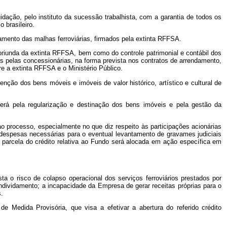
dação, pelo instituto da sucessão trabalhista, com a garantia de todos os
 brasileiro.
amento das malhas ferroviárias, firmados pela extinta RFFSA.
a oriunda da extinta RFFSA, bem como do controle patrimonial e contábil dos
os pelas concessionárias, na forma prevista nos contratos de arrendamento,
e a extinta RFFSA e o Ministério Público.
enção dos bens móveis e imóveis de valor histórico, artístico e cultural de
rá pela regularização e destinação dos bens imóveis e pela gestão da
ao processo, especialmente no que diz respeito às participações acionárias
 despesas necessárias para o eventual levantamento de gravames judiciais
A parcela do crédito relativa ao Fundo será alocada em ação específica em
a o risco de colapso operacional dos serviços ferroviários prestados por
dividamento; a incapacidade da Empresa de gerar receitas próprias para o
.
 Medida Provisória, que visa a efetivar a abertura do referido crédito