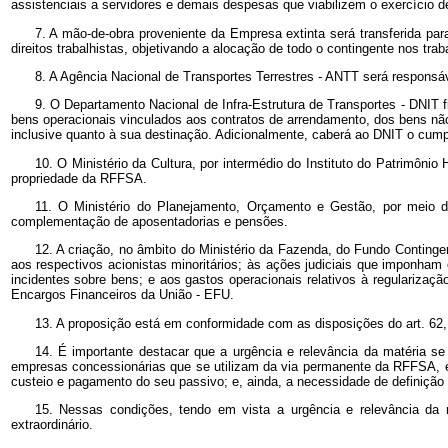
assistenciais a servidores e demais despesas que viabilizem o exercício de
7. A mão-de-obra proveniente da Empresa extinta será transferida par
direitos trabalhistas, objetivando a alocação de todo o contingente nos traba
8. A Agência Nacional de Transportes Terrestres - ANTT será responsáv
9. O Departamento Nacional de Infra-Estrutura de Transportes - DNIT fi
bens operacionais vinculados aos contratos de arrendamento, dos bens não-
inclusive quanto à sua destinação. Adicionalmente, caberá ao DNIT o cump
10. O Ministério da Cultura, por intermédio do Instituto do Patrimônio
propriedade da RFFSA.
11. O Ministério do Planejamento, Orçamento e Gestão, por meio 
complementação de aposentadorias e pensões.
12. A criação, no âmbito do Ministério da Fazenda, do Fundo Contingen
aos respectivos acionistas minoritários; às ações judiciais que imponha
incidentes sobre bens; e aos gastos operacionais relativos à regularizaç
Encargos Financeiros da União - EFU.
13. A proposição está em conformidade com as disposições do art. 6
14. É importante destacar que a urgência e relevância da matéria se
empresas concessionárias que se utilizam da via permanente da RFFSA, em
custeio e pagamento do seu passivo; e, ainda, a necessidade de definição de
15. Nessas condições, tendo em vista a urgência e relevância da m
extraordinário.