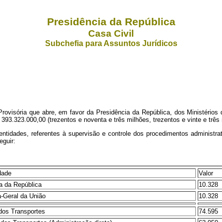
Presidência da República
Casa Civil
Subchefia para Assuntos Jurídicos
Provisória que abre, em favor da Presidência da República, dos Ministério
393.323.000,00 (trezentos e noventa e três milhões, trezentos e vinte e três m
e entidades, referentes à supervisão e controle dos procedimentos adminis
eguir:
dade
Valor
a da República
10.328
-Geral da União
10.328
 dos Transportes
74.595