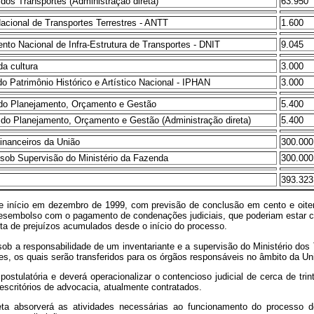
o dos Transportes (Administração direta)
63.950
acional de Transportes Terrestres - ANTT
1.600
nto Nacional de Infra-Estrutura de Transportes - DNIT
9.045
da cultura
3.000
 do Patrimônio Histórico e Artístico Nacional - IPHAN
3.000
 do Planejamento, Orçamento e Gestão
5.400
o do Planejamento, Orçamento e Gestão (Administração direta)
5.400
inanceiros da União
300.000
sob Supervisão do Ministério da Fazenda
300.000
393.323
ve início em dezembro de 1999, com previsão de conclusão em cento e oiten
esembolso com o pagamento de condenações judiciais, que poderiam estar clas
nta de prejuízos acumulados desde o início do processo.
ob a responsabilidade de um inventariante e a supervisão do Ministério dos 
ções, os quais serão transferidos para os órgãos responsáveis no âmbito da 
stulatória e deverá operacionalizar o contencioso judicial de cerca de trint
escritórios de advocacia, atualmente contratados.
reta absorverá as atividades necessárias ao funcionamento do processo 