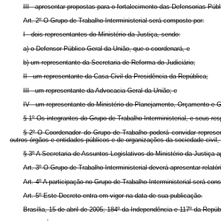
III - apresentar propostas para o fortalecimento das Defensorias Públ
Art. 2º O Grupo de Trabalho Interministerial será composto por:
I - dois representantes do Ministério da Justiça, sendo:
a) o Defensor Público-Geral da União, que o coordenará, e
b) um representante da Secretaria de Reforma do Judiciário;
II - um representante da Casa Civil da Presidência da República;
III - um representante da Advocacia-Geral da União; e
IV - um representante do Ministério do Planejamento, Orçamento e 
§ 1º Os integrantes do Grupo de Trabalho Interministerial, e seus re
§ 2º O Coordenador do Grupo de Trabalho poderá convidar represen
outros órgãos e entidades públicos e de organizações da sociedade civil
§ 3º A Secretaria de Assuntos Legislativos do Ministério da Justiça a
Art. 3º O Grupo de Trabalho Interministerial deverá apresentar rela
Art. 4º A participação no Grupo de Trabalho Interministerial será co
Art. 5º Este Decreto entra em vigor na data de sua publicação.
Brasília, 15 de abril de 2005; 184º
da Independência e 117º
da Repúbl