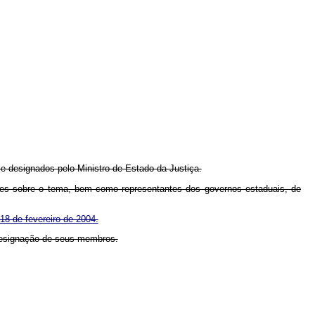
 e designados pelo Ministro de Estado da Justiça.
sões sobre o tema, bem como representantes dos governos estaduais, de
18 de fevereiro de 2004.
a designação de seus membros.