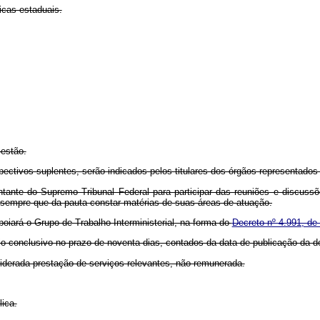
icas estaduais.
Gestão.
spectivos suplentes, serão indicados pelos titulares dos órgãos representados
tante do Supremo Tribunal Federal para participar das reuniões e discus
, sempre que da pauta constar matérias de suas áreas de atuação.
poiará o Grupo de Trabalho Interministerial, na forma do
Decreto nº 4.991, de 
tório conclusivo no prazo de noventa dias, contados da data de publicação d
nsiderada prestação de serviços relevantes, não remunerada.
ica.