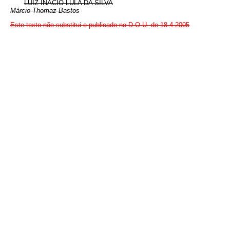
LUIZ INÁCIO LULA DA SILVA
Márcio Thomaz Bastos
Este texto não substitui o publicado no D.O.U. de 18.4.2005