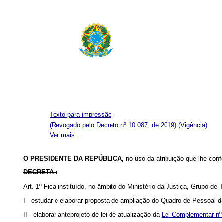
Texto para impressão
(Revogado pelo Decreto nº 10.087, de 2019)
(Vigência)
Ver mais...
O PRESIDENTE DA REPÚBLICA,
no uso da atribuição que lhe confe
DECRETA :
Art. 1º Fica instituído, no âmbito do Ministério da Justiça, Grupo de T
I - estudar e elaborar proposta de ampliação do Quadro de Pessoal d
II - elaborar anteprojeto de lei de atualização da
Lei Complementar nº 