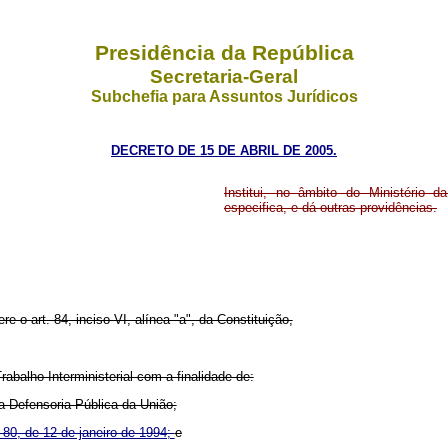
Presidência da República
Secretaria-Geral
Subchefia para Assuntos Jurídicos
DECRETO DE 15 DE ABRIL DE 2005.
Institui, no âmbito do Ministério d
especifica, e dá outras providências.
re o art. 84, inciso VI, alínea "a", da Constituição,
rabalho Interministerial com a finalidade de:
a Defensoria Pública da União;
80, de 12 de janeiro de 1994;
e