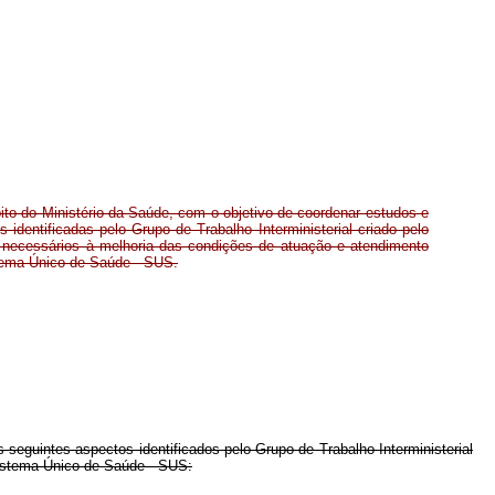
mbito do Ministério da Saúde, com o objetivo de coordenar estudos e
 identificadas pelo Grupo de Trabalho Interministerial criado pelo
necessários à melhoria das condições de atuação e atendimento
tema Único de Saúde - SUS.
s seguintes aspectos identificados pelo Grupo de Trabalho Interministerial
istema Único de Saúde - SUS: