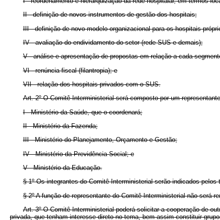
I - reordenamento e hierarquização da rede hospitalar, em termos local
II - definição de novos instrumentos de gestão dos hospitais;
III - definição de novo modelo organizacional para os hospitais própr
IV - avaliação do endividamento do setor (rede SUS e demais);
V - análise e apresentação de propostas em relação a cada segmento p
VI - renúncia fiscal (filantropia); e
VII - relação dos hospitais privados com o SUS.
Art. 2º O Comitê Interministerial será composto por um representante
I - Ministério da Saúde, que o coordenará;
II - Ministério da Fazenda;
III - Ministério do Planejamento, Orçamento e Gestão;
IV - Ministério da Previdência Social; e
V - Ministério da Educação.
§ 1º Os integrantes do Comitê Interministerial serão indicados pelos
§ 2º A função de representante do Comitê Interministerial não será re
Art. 3º O Comitê Interministerial poderá solicitar a cooperação de 
privada, que tenham interesse direto no tema, bem assim constituir grupo