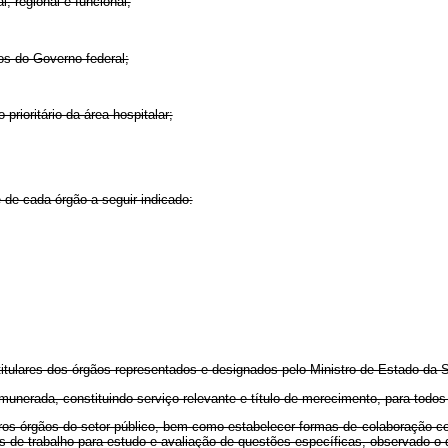
, regional e funcional;
ios do Governo federal;
rioritário da área hospitalar;
 de cada órgão a seguir indicado:
 titulares dos órgãos representados e designados pelo Ministro de Estado da 
munerada, constituindo serviço relevante e título de merecimento, para todos 
outros órgãos do setor público, bem como estabelecer formas de colaboração 
s de trabalho para estudo e avaliação de questões específicas, observado o di