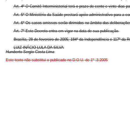
Art. 4º O Comitê Interministerial terá o prazo de cento e vinte dias
Art. 5º O Ministério da Saúde prestará apoio administrativo para a 
Art. 6º Os casos omissos serão dirimidos no âmbito das deliberações
Art. 7º Este Decreto entra em vigor na data de sua publicação.
Brasília, 28 de fevereiro de 2005; 184º da Independência e 117º da R
LUIZ INÁCIO LULA DA SILVA
Humberto Sergio Costa Lima
Este texto não substitui o publicado no D.O.U. de 1º .3.2005