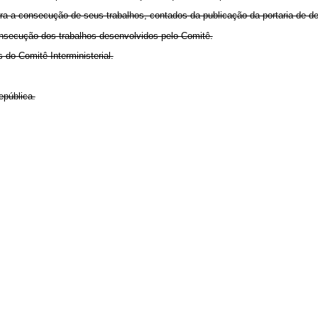
 para a consecução de seus trabalhos, contados da publicação da portaria de d
consecução dos trabalhos desenvolvidos pelo Comitê.
 do Comitê Interministerial.
epública.