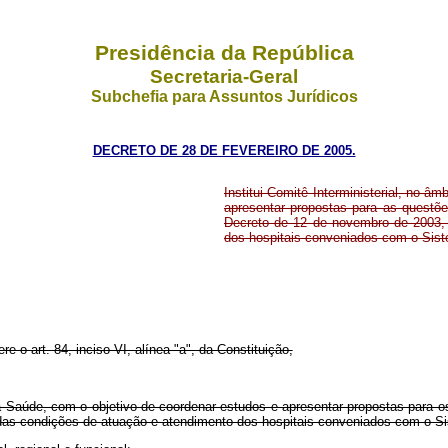
Presidência da República
Secretaria-Geral
Subchefia para Assuntos Jurídicos
DECRETO DE 28 DE FEVEREIRO DE 2005.
Institui Comitê Interministerial, no â
apresentar propostas para as questões
Decreto de 12 de novembro de 2003, 
dos hospitais conveniados com o Sis
re o art. 84, inciso VI, alínea "a", da Constituição,
 da Saúde, com o objetivo de coordenar estudos e apresentar propostas para o
 das condições de atuação e atendimento dos hospitais conveniados com o S