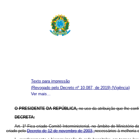
Texto para impressão
(Revogado pelo Decreto nº 10.087, de 2019)
(Vigência)
Ver mais...
O PRESIDENTE DA REPÚBLICA,
no uso da atribuição que lhe confe
DECRETA:
Art. 1º Fica criado Comitê Interministerial, no âmbito do Ministério
criado pelo
Decreto de 12 de novembro de 2003,
necessários à melhoria