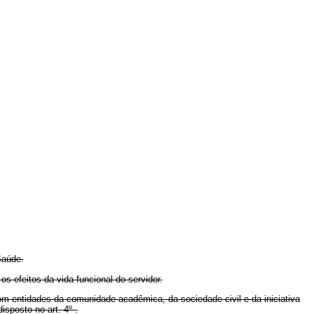
Saúde.
os efeitos da vida funcional do servidor.
com entidades da comunidade acadêmica, da sociedade civil e da iniciativa
sposto no art. 4º .