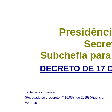
Presidênci
Secre
Subchefia para
DECRETO DE 17 D
Texto para impressão
(Revogado pelo Decreto nº 10.087, de 2019)
(Vigência)
Ver mais...