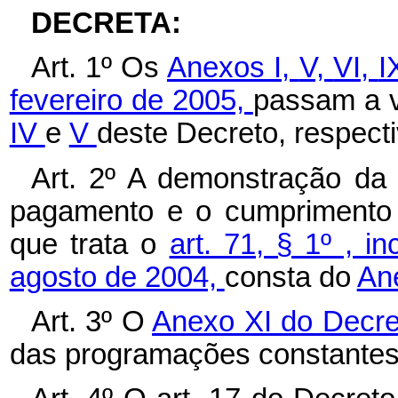
DECRETA:
Art. 1º Os
Anexos I,
V,
VI,
I
fevereiro de 2005,
passam a v
IV
e
V
deste Decreto, respect
Art. 2º A demonstração da 
pagamento e o cumprimento 
que trata o
art. 71, § 1º , i
agosto de 2004,
consta do
An
Art. 3º O
Anexo XI do Decre
das programações constante