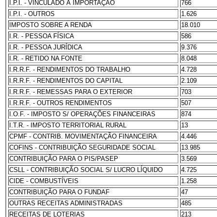
I.P.I. - VINCULADO À IMPORTAÇÃO
766
I.P.I. - OUTROS
1.626
IMPOSTO SOBRE A RENDA
18.010
I.R. - PESSOA FÍSICA
586
I.R. - PESSOA JURÍDICA
9.376
I.R. - RETIDO NA FONTE
8.048
I.R.R.F. - RENDIMENTOS DO TRABALHO
4.728
I.R.R.F. - RENDIMENTOS DO CAPITAL
2.109
I.R.R.F. - REMESSAS PARA O EXTERIOR
703
I.R.R.F. - OUTROS RENDIMENTOS
507
I.O.F. - IMPOSTO S/ OPERAÇÕES FINANCEIRAS
874
I.T.R. - IMPOSTO TERRITORIAL RURAL
13
CPMF - CONTRIB. MOVIMENTAÇÃO FINANCEIRA
4.446
COFINS - CONTRIBUIÇÃO SEGURIDADE SOCIAL
13.985
CONTRIBUIÇÃO PARA O PIS/PASEP
3.569
CSLL - CONTRIBUIÇÃO SOCIAL S/ LUCRO LÍQUIDO
4.725
CIDE - COMBUSTÍVEIS
1.258
CONTRIBUIÇÃO PARA O FUNDAF
47
OUTRAS RECEITAS ADMINISTRADAS
485
RECEITAS DE LOTERIAS
213