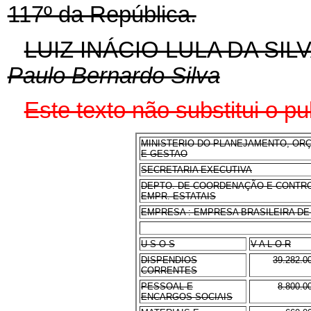
117º da República.
LUIZ INÁCIO LULA DA SIL
Paulo Bernardo Silva
Este texto não substitui o 
MINISTERIO DO PLANEJAMENTO, OR
E GESTAO
SECRETARIA EXECUTIVA
DEPTO. DE COORDENAÇÃO E CONTR
EMPR. ESTATAIS
EMPRESA : EMPRESA BRASILEIRA D
U S O S
V A L O R
DISPENDIOS
39.282.0
CORRENTES
PESSOAL E
8.800.0
ENCARGOS SOCIAIS