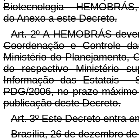
Biotecnologia - HEMOBRÁS, 
do Anexo a este Decreto.
Art. 2º A HEMOBRÁS dever
Coordenação e Controle da
Ministério do Planejamento, 
do respectivo Ministério su
Informação das Estatais - 
PDG/2006, no prazo máximo d
publicação deste Decreto.
Art. 3º Este Decreto entra e
Brasília, 26 de dezembro de