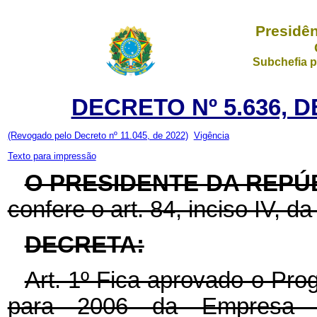
Presidên
Subchefia p
DECRETO Nº 5.636, D
(Revogado pelo Decreto nº 11.045, de 2022)
Vigência
Texto para impressão
O PRESIDENTE DA REPÚ
confere o art. 84, inciso IV, da
DECRETA:
Art. 1º Fica aprovado o Pr
para 2006 da Empresa B