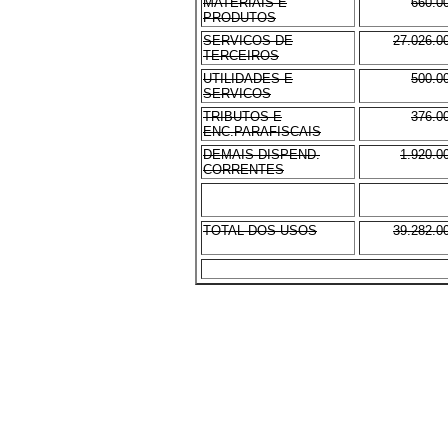
MATERIAIS E
660.0
PRODUTOS
SERVICOS DE
27.026.0
TERCEIROS
UTILIDADES E
500.0
SERVICOS
TRIBUTOS E
376.0
ENC.PARAFISCAIS
DEMAIS DISPEND.
1.920.0
CORRENTES
TOTAL DOS USOS
39.282.0