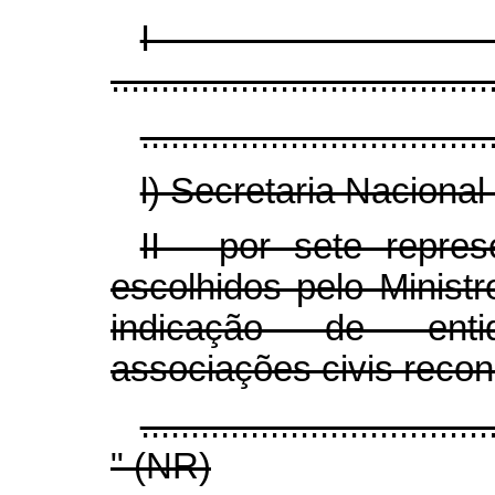
I
......................................
...................................
l) Secretaria Naciona
II - por sete repres
escolhidos pelo Minist
indicação de enti
associações civis recon
...................................
" (NR)