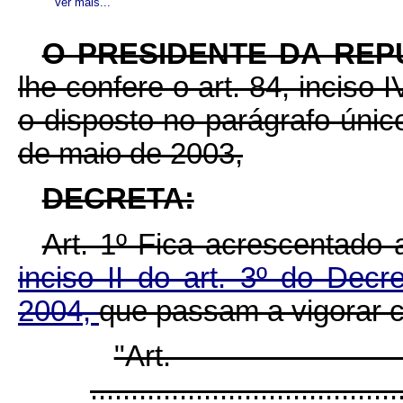
Ver mais...
O PRESIDENTE DA REP
lhe confere o art. 84, inciso 
o disposto no parágrafo único
de maio de 2003,
DECRETA:
Art. 1º Fica acrescentado
inciso II do art. 3º do Dec
2004,
que passam a vigorar 
"Ar
......................................