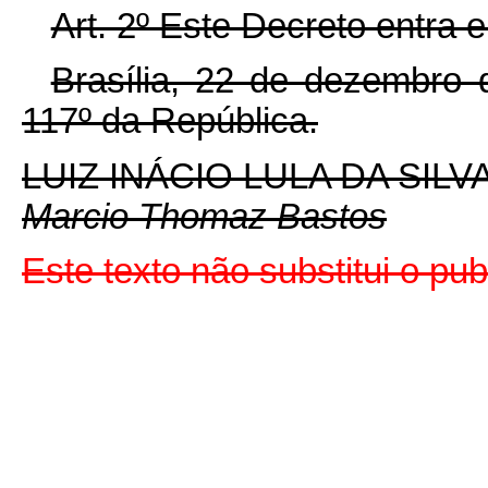
Art. 2º Este Decreto entra 
Brasília, 22 de dezembro
117º
da República.
LUIZ INÁCIO LULA DA SILV
Marcio Thomaz Bastos
Este texto não substitui o p