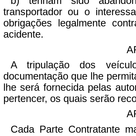
b) tenham sido abandon
transportador ou o interes
obrigações legalmente cont
acidente.
A
A tripulação dos veícu
documentação que lhe permita
lhe será fornecida pelas aut
pertencer, os quais serão re
A
Cada Parte Contratante ma