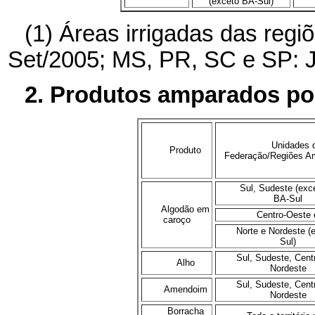
(exceto BA-Sul)
(1) Áreas irrigadas das regi
Set/2005; MS, PR, SC e SP: 
2. Produtos amparados p
Unidades 
Produto
Federação/Regiões A
Sul, Sudeste (exc
BA-Sul
Algodão em
Centro-Oeste
caroço
Norte e Nordeste (
Sul)
Sul, Sudeste, Cent
Alho
Nordeste
Sul, Sudeste, Cent
Amendoim
Nordeste
Borracha