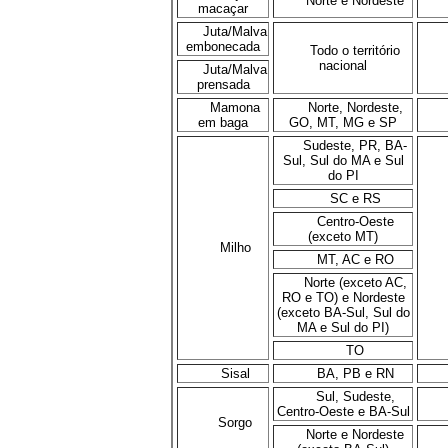
Norte e Nordeste
macaçar
Juta/Malva
embonecada
Todo o território
nacional
Juta/Malva
prensada
Mamona
Norte, Nordeste,
em baga
GO, MT, MG e SP
Sudeste, PR, BA-
Sul, Sul do MA e Sul
do PI
SC e RS
Centro-Oeste
(exceto MT)
Milho
MT, AC e RO
Norte (exceto AC,
RO e TO) e Nordeste
(exceto BA-Sul, Sul do
MA e Sul do PI)
TO
Sisal
BA, PB e RN
Sul, Sudeste,
Centro-Oeste e BA-Sul
Sorgo
Norte e Nordeste