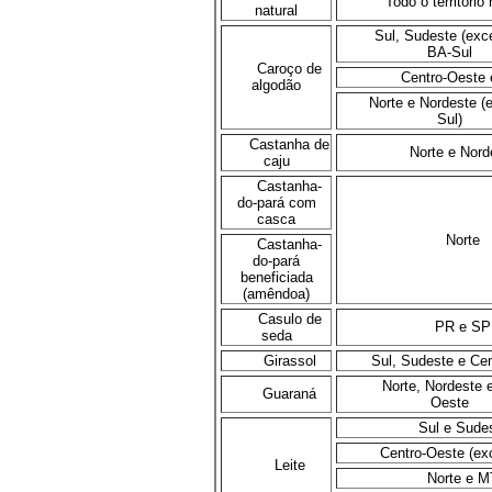
Todo o território
natural
Sul, Sudeste (exc
BA-Sul
Caroço de
Centro-Oeste
algodão
Norte e Nordeste (
Sul)
Castanha de
Norte e Nord
caju
Castanha-
do-pará com
casca
Norte
Castanha-
do-pará
beneficiada
(amêndoa)
Casulo de
PR e SP
seda
Girassol
Sul, Sudeste e Ce
Norte, Nordeste 
Guaraná
Oeste
Sul e Sude
Centro-Oeste (ex
Leite
Norte e M