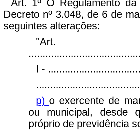
Art. 1º O Regulamento da 
Decreto nº 3.048, de 6 de ma
seguintes alterações:
"Ar
.......................................
I - ................................
.....................................
p)
o exercente de mand
ou municipal, desde 
próprio de previdência so
....................................