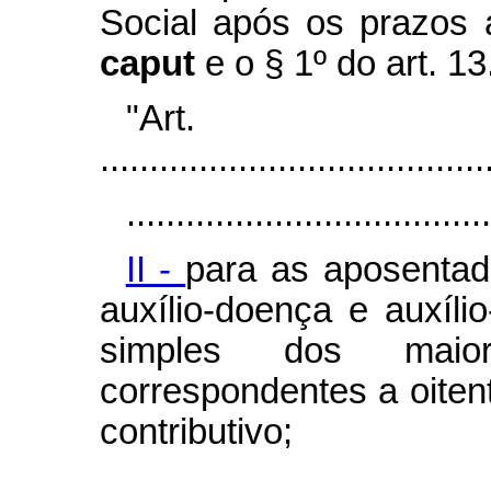
Social após os prazos a
caput
e o § 1º
do art. 13
"Ar
.......................................
.....................................
II -
para as aposentado
auxílio-doença e auxíli
simples dos maiores
correspondentes a oiten
contributivo;
.....................................