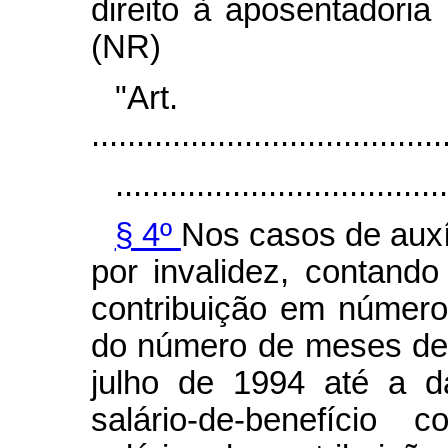
direito à aposentadori
(NR)
"Art.
.......................................
.....................................
§ 4º
Nos casos de auxí
por invalidez, contand
contribuição em número 
do número de meses de
julho de 1994 até a da
salário-de-benefício