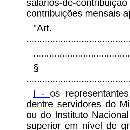
salários-de-contribui
contribuições mensais a
"Art
.......................................
.....................................
§
.......................................
I -
os representante
dentre servidores do Mi
ou do Instituto Naciona
superior em nível de gr