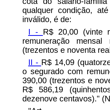
cota do salário-famíli
qualquer condição, at
inválido, é de:
I -
R$ 20,00 (vinte 
remuneração mensal 
(trezentos e noventa reai
II -
R$ 14,09 (quatorze
o segurado com remune
390,00 (trezentos e noven
R$ 586,19 (quinhento
dezenove centavos)." (