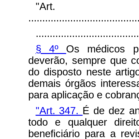
"Art
.......................................
.....................................
§ 4º
Os médicos pe
deverão, sempre que c
do disposto neste arti
demais órgãos interessa
para aplicação e cobran
"Art. 347.
É de dez an
todo e qualquer dire
beneficiário para a re