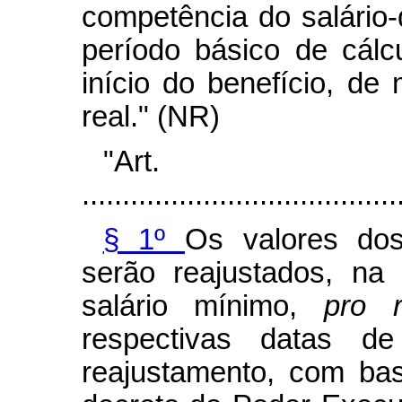
competência do salário
período básico de cálc
início do benefício, de
real." (NR)
"Ar
.......................................
§ 1º
Os valores do
serão reajustados, na
salário mínimo,
pro 
respectivas datas d
reajustamento, com ba