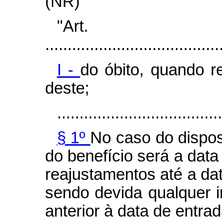
(NR)
"Art
.......................................
I -
do óbito, quando re
deste;
.....................................
§ 1º
No caso do dispost
do benefício será a data
reajustamentos até a da
sendo devida qualquer i
anterior à data de entra