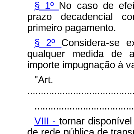
§ 1º
No caso de efei
prazo decadencial co
primeiro pagamento.
§ 2º
Considera-se ex
qualquer medida de au
importe impugnação à va
"Art
.......................................
.....................................
VIII -
tornar disponível
de rede pública de tran