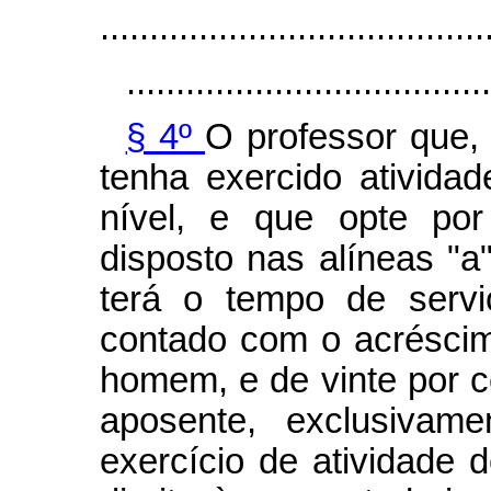
.......................................
.....................................
§ 4º
O professor que,
tenha exercido ativida
nível, e que opte po
disposto nas alíneas "a"
terá o tempo de servi
contado com o acréscim
homem, e de vinte por c
aposente, exclusivam
exercício de atividade 