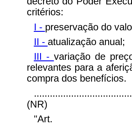
decreto do Poder Execu
critérios:
I -
preservação do valor
II -
atualização anual;
III -
variação de preç
relevantes para a aferi
compra dos benefícios.
....................................
(NR)
"Ar
.......................................