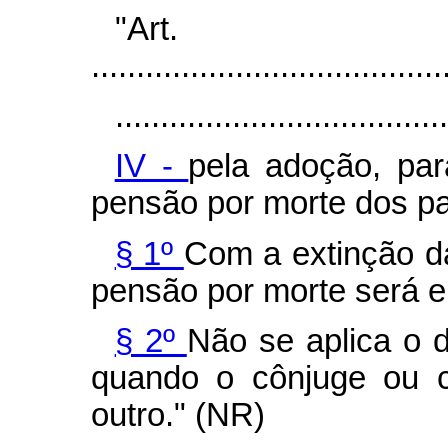
"Art
.......................................
.....................................
IV -
pela adoção, par
pensão por morte dos pai
§ 1º
Com a extinção da
pensão por morte será e
§ 2º
Não se aplica o 
quando o cônjuge ou c
outro." (NR)