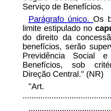
Serviço de Benefícios.
Parágrafo único.
Os b
limite estipulado no
cap
do direito da concess
benefícios, serão supe
Previdência Social 
Benefícios, sob crité
Direção Central." (NR)
"Art
.......................................
.....................................