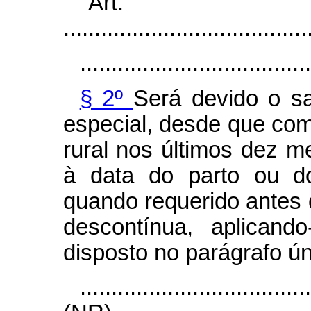
"Ar
.......................................
.....................................
§ 2º
Será devido o sa
especial, desde que com
rural nos últimos dez m
à data do parto ou do
quando requerido antes
descontínua, aplicand
disposto no parágrafo úni
....................................