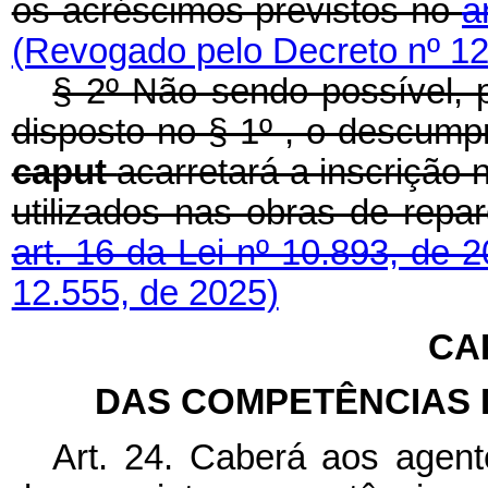
os acréscimos previstos no
a
(Revogado pelo Decreto nº 12
§ 2º Não sendo possível, p
disposto no § 1º , o descump
caput
acarretará a inscrição 
utilizados nas obras de repa
art. 16 da Lei nº 10.893, de 2
12.555, de 2025)
CAP
DAS COMPETÊNCIAS 
Art. 24. Caberá aos agent