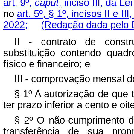
art. 9º,
caput
, inciso III, da L
no
art. 5º, § 1º, incisos II e I
2022;
(Redação dada pelo D
II - contrato de const
substituição contendo quad
físico e financeiro; e
III - comprovação mensal 
§ 1º
A autorização de que t
ter prazo inferior a cento e oit
§ 2º
O não-cumprimento do
transferência de sua prop