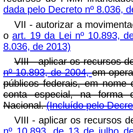
dada pelo Decreto nº 8.036, d
VII - autorizar a moviment
o
art. 19 da Lei nº 10.893, 
8.036, de 2013)
VIII - aplicar os recursos d
nº 10.893, de 2004,
em opera
públicos federais, em nome d
conta especial, na forma d
Nacional.
(Incluído pelo Decre
VIII - aplicar os recursos 
nº 10.893, de 13 de julho d