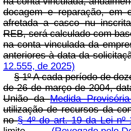
na conta vinculada, anualmen
docagem e reparação, em es
afretada a casco nu inscrita
REB, será calculado com base
na conta vinculada da empr
anteriores à data da solicitaç
12.555, de 2025)
§ 1º A cada período de doz
de 26 de março de 2004, data
União da
Medida Provisóri
utilização de recursos da con
no
§ 4º do art. 19 da Lei nº