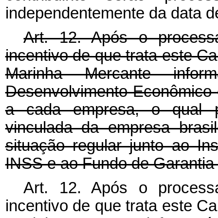
independentemente da data d
Art. 12. Após o process
incentivo de que trata este C
Marinha Mercante info
Desenvolvimento Econômico 
a cada empresa, o qual pr
vinculada da empresa brasi
situação regular junto ao In
INSS e ao Fundo de Garantia
Art. 12. Após o process
incentivo de que trata este C