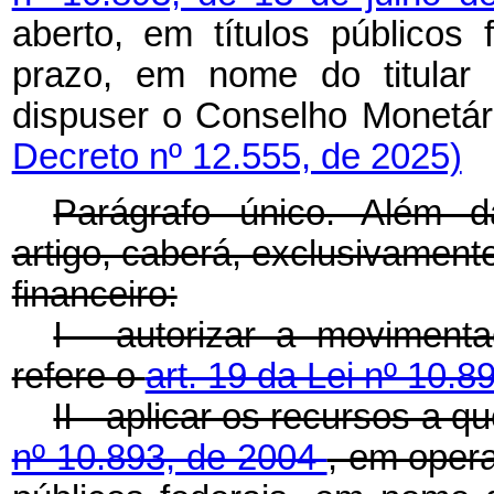
aberto, em títulos públicos
prazo, em nome do titular 
dispuser o Conselho Monet
Decreto nº 12.555, de 2025)
Parágrafo único. Além d
artigo, caberá, exclusivamen
financeiro:
I - autorizar a moviment
refere o
art. 19 da Lei nº 10.
II - aplicar os recursos a q
nº 10.893, de 2004
, em oper