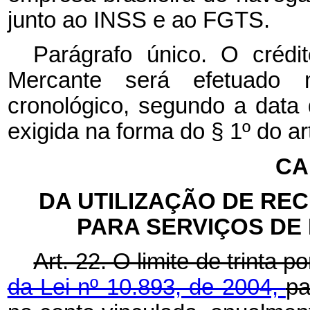
junto ao INSS e ao FGTS.
Parágrafo único. O crédit
Mercante será efetuado 
cronológico, segundo a data
exigida na forma do § 1º do art
CA
DA UTILIZAÇÃO DE RE
PARA SERVIÇOS DE
Art. 22. O limite de trinta 
da Lei nº 10.893, de 2004,
pa