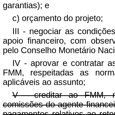
garantias); e
c) orçamento do projeto;
III - negociar as condiçõ
apoio financeiro, com obser
pelo Conselho Monetário Naci
IV - aprovar e contratar a
FMM, respeitadas as norma
aplicáveis ao assunto;
V - creditar ao FMM, n
comissões do agente financei
pagamentos relativos ao reto