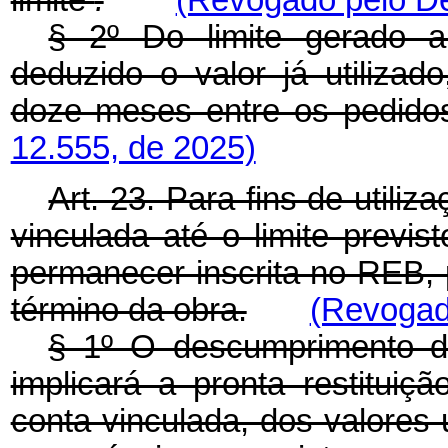
limite
.
(Revogado pelo De
§ 2º Do limite gerado a
deduzido o valor já utiliza
doze meses entre os pedido
12.555, de 2025)
Art. 23. Para fins de utili
vinculada até o limite previ
permanecer inscrita no REB, 
término da obra.
(Revogad
§ 1º O descumprimento d
implicará a pronta restitui
conta vinculada, dos valores 