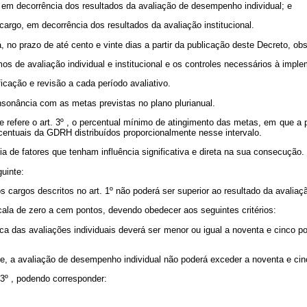
r, em decorrência dos resultados da avaliação de desempenho individual; e
cargo, em decorrência dos resultados da avaliação institucional.
, no prazo de até cento e vinte dias a partir da publicação deste Decreto, ob
mos de avaliação individual e institucional e os controles necessários à im
icação e revisão a cada período avaliativo.
sonância com as metas previstas no plano plurianual.
 refere o art. 3º , o percentual mínimo de atingimento das metas, em que a p
ercentuais da GDRH distribuídos proporcionalmente nesse intervalo.
a de fatores que tenham influência significativa e direta na sua consecução.
uinte:
cargos descritos no art. 1º não poderá ser superior ao resultado da avaliação
cala de zero a cem pontos, devendo obedecer aos seguintes critérios:
tica das avaliações individuais deverá ser menor ou igual a noventa e cinco 
e, a avaliação de desempenho individual não poderá exceder a noventa e cin
. 3º , podendo corresponder: