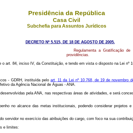
Presidência da República
Casa Civil
Subchefia para Assuntos Jurídicos
DECRETO Nº 5.515, DE 18 DE AGOSTO DE 2005.
Regulamenta a Gratificação de
providências.
e o art. 84, inciso IV, da Constituição, e tendo em vista o disposto na Lei n
icos - GDRH, instituída pelo
art. 11 da Lei nº 10.768, de 19 de novembro 
etivo da Agência Nacional de Águas - ANA.
 desenvolvidas pela ANA, nas respectivas áreas de atividades, e será conce
enho no alcance das metas institucionais, podendo considerar projetos e a
o servidor no exercício das atribuições do cargo, com foco na sua contribuiç
 e limites: