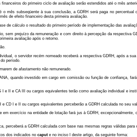
os financeiros do primeiro ciclo de avaliação serão estendidos até o mês ante
té o mês subseqüente à sua conclusão, a GDRH será paga no percentual de
ês de efeito financeiro desta primeira avaliação.
base de cálculo o resultado do primeiro período de implementação das avaliaç
io, sem prejuízo da remuneração e com direito à percepção da respectiva G
primeira avaliação após o retorno.
ão.
ividual, o servidor recém nomeado receberá a respectiva GDRH, após a sua 
 do período.
ornarem de afastamento não remunerado.
io na ANA, quando investido em cargo em comissão ou função de confiança, 
 e II e CA III ou cargos equivalentes terão como avaliação individual e instit
 II e CD I e II ou cargos equivalentes perceberão a GDRH calculada no seu v
contre em exercício na entidade de lotação fará jus à GDRH, excepcionalment
blica, perceberá a GDRH calculada com base nas mesmas regras válidas para
ntos dos indicados no
caput
e no inciso I deste artigo, da seguinte forma: