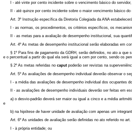
I - até vinte por cento incidente sobre o vencimento básico do servido
II - até quinze por cento incidente sobre o maior vencimento básico do 
Art. 3º Instrução específica da Diretoria Colegiada da ANA estabelecerá
I - as normas, os procedimentos, os critérios específicos, os mecanis
II - as metas para a avaliação de desempenho institucional, sua quantif
Art. 4º As metas de desempenho institucional serão elaboradas em con
§ 1º Para fins de pagamento da GDRH, serão definidos, no ato a que se
e o percentual a partir do qual ela será igual a cem por cento, sendo os p
§ 2º As metas referidas no
caput
poderão ser revistas na superveniênci
Art. 5º As avaliações de desempenho individual deverão observar o seg
I - a média das avaliações de desempenho individual dos ocupantes dos 
II - as avaliações de desempenho individuais deverão ser feitas em es
a) o desvio-padrão deverá ser maior ou igual a cinco e a média aritmé
e
b) na hipótese de haver unidade de avaliação com apenas um integrant
Art. 6º As unidades de avaliação serão definidas no ato referido no art
I - à própria entidade; ou