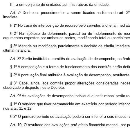
II - a um conjunto de unidades administrativas da entidade.
Art. 7º Dentre os procedimentos a serem fixados na forma do art. 3º ,
imediata.
§ 1º No caso de interposição de recurso pelo servidor, a chefia imediata
§ 2º Na hipótese de deferimento parcial ou de indeferimento do re
argumentos expostos por ambas as partes, modificando total ou parcialmen
§ 3º Mantida ou modificada parcialmente a decisão da chefia imediata, 
última instância.
Art. 8º Serão instituídos comitês de avaliação de desempenho, no âmbit
§ 1º A composição e a forma de funcionamento dos comitês serão defin
§ 2º A pontuação final atribuída à avaliação de desempenho, resultante 
§ 3º Cabe, ainda, aos comitês propor alterações consideradas neces
observado o disposto neste Decreto.
Art. 9º As avaliações de desempenho individual e institucional serão
§ 1º O servidor que tiver permanecido em exercício por período inferi
nos arts. 11 e 12.
§ 2º O primeiro período de avaliação poderá ser inferior a seis meses, o
Art. 10. O resultado das avaliações terá efeito financeiro mensal, por