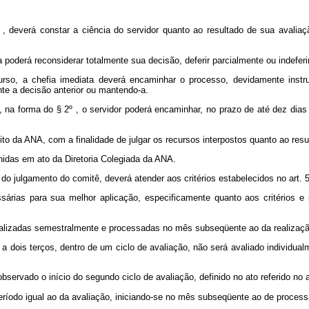
 deverá constar a ciência do servidor quanto ao resultado de sua avaliação
 poderá reconsiderar totalmente sua decisão, deferir parcialmente ou indeferir
curso, a chefia imediata deverá encaminhar o processo, devidamente instr
te a decisão anterior ou mantendo-a.
na forma do § 2º , o servidor poderá encaminhar, no prazo de até dez dias a 
o da ANA, com a finalidade de julgar os recursos interpostos quanto ao resul
idas em ato da Diretoria Colegiada da ANA.
do julgamento do comitê, deverá atender aos critérios estabelecidos no art. 5
sárias para sua melhor aplicação, especificamente quanto aos critérios e
 realizadas semestralmente e processadas no mês subseqüente ao da realizaçã
or a dois terços, dentro de um ciclo de avaliação, não será avaliado indivi
bservado o início do segundo ciclo de avaliação, definido no ato referido no ar
 período igual ao da avaliação, iniciando-se no mês subseqüente ao de proces