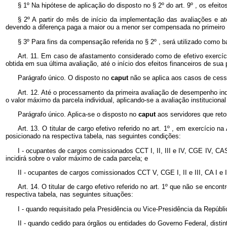
§ 1º Na hipótese de aplicação do disposto no § 2º do art. 9º , os efeit
§ 2º A partir do mês de início da implementação das avaliações e a
devendo a diferença paga a maior ou a menor ser compensada no primeiro m
§ 3º Para fins da compensação referida no § 2º , será utilizado como 
Art. 11. Em caso de afastamento considerado como de efetivo exercíc
obtida em sua última avaliação, até o início dos efeitos financeiros de sua 
Parágrafo único. O disposto no
caput
não se aplica aos casos de cess
Art. 12. Até o processamento da primeira avaliação de desempenho ind
o valor máximo da parcela individual, aplicando-se a avaliação institucional
Parágrafo único. Aplica-se o disposto no
caput
aos servidores que ret
Art. 13. O titular de cargo efetivo referido no art. 1º , em exercíc
posicionado na respectiva tabela, nas seguintes condições:
I - ocupantes de cargos comissionados CCT I, II, III e IV, CGE IV, CAS I
incidirá sobre o valor máximo de cada parcela; e
II - ocupantes de cargos comissionados CCT V, CGE I, II e III, CA I e
Art. 14. O titular de cargo efetivo referido no art. 1º que não se en
respectiva tabela, nas seguintes situações:
I - quando requisitado pela Presidência ou Vice-Presidência da Repú
II - quando cedido para órgãos ou entidades do Governo Federal, disti