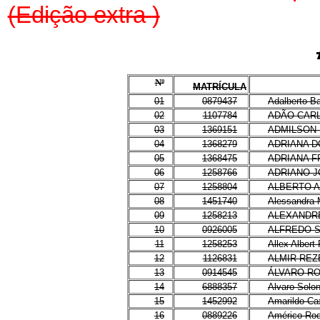
(Edição extra
)
Nº
MATRÍCULA
01
0879437
Adalberto B
02
1107784
ADÃO CAR
03
1369151
ADMILSON 
04
1368279
ADRIANA 
05
1368475
ADRIANA F
06
1258766
ADRIANO J
07
1258804
ALBERTO A
08
1451740
Alessandra 
09
1258213
ALEXANDR
10
0926005
ALFREDO 
11
1258253
Allex Albert
12
1126831
ALMIR RE
13
0914545
ÁLVARO R
14
6888357
Alvaro Solo
15
1452992
Amarildo Ca
16
0889226
Américo Rod