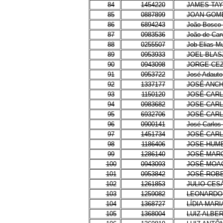
84
1454220
JAMES TAY
85
0887899
JOAN GOM
86
6894243
João Bosco 
87
0983536
João de Carv
88
0255507
Job Elias Mu
89
0953933
JOEL BLA
90
0943098
JORGE CE
91
0953722
José Adauto 
92
1337177
JOSÉ ANCH
93
1150120
JOSÉ CAR
94
0983682
JOSE CARL
95
6932706
JOSÉ CARL
96
0900141
José Carlos
97
1451734
JOSÉ CAR
98
1186406
JOSE HUM
99
1286140
JOSÉ MAR
100
0943093
JOSÉ MOAC
101
0953842
JOSÉ ROB
102
1261853
JULIO CES
103
1259082
LEONARDO
104
1368727
LÍDIA MAR
105
1368004
LUIZ ALBE