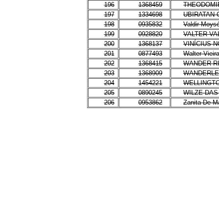
196
1368459
THEODOMIR
197
1334698
UBIRATAN 
198
0935832
Valdir Moys
199
0928820
VALTER V
200
1368137
VINÍCIUS 
201
0877493
Walter Vieir
202
1368415
WANDER R
203
1368909
WANDERLE
204
1454221
WELLINGTO
205
0890245
WILZE DAS
206
0953862
Zanita De M