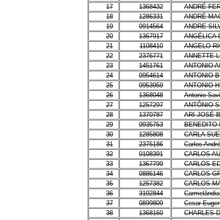
17
1368432
ANDRÉ FE
18
1286331
ANDRÉ MA
19
0914564
ANDRE SIL
20
1367917
ANGÉLICA 
21
1108410
ANGELO RI
22
2376771
ANNETTE L
23
1451761
ANTONIO 
24
0954614
ANTONIO B
25
0953959
ANTONIO H
26
1368048
Antonio Sav
27
1257297
ANTÔNIO 
28
1370787
ARI JOSÉ 
29
0935753
BENEDITO 
30
1285808
CARLA SUE
31
2375186
Carlos Andr
32
0108391
CARLOS AU
33
1367799
CARLOS ED
34
0886146
CARLOS GR
35
1257382
CARLOS MA
36
3102844
Carmelândia 
37
0899809
Cesar Eugen
38
1368160
CHARLES D