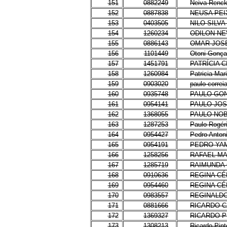
151
0882249
Neiva Renck
152
0887838
NEUSA PE
153
0403505
NILO SILV
154
1260234
ODILON NE
155
0886143
OMAR JOS
156
1101449
Otoni Gonça
157
1451791
PATRÍCIA 
158
1260984
Patricia Mar
159
0903020
paulo correi
160
0935748
PAULO GO
161
0954141
PAULO JO
162
1368055
PAULO NOB
163
1287253
Paulo Rogéri
164
0954427
Pedro Anton
165
0954191
PEDRO YA
166
1258256
RAFAEL M
167
1285719
RAIMUNDA 
168
0910636
REGINA CÉ
169
0954460
REGINA CÉ
170
0983557
REGINALD
171
0881666
RICARDO C
172
1369327
RICARDO P
173
1308213
Ricardo Pint