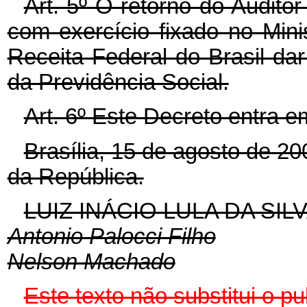
Art. 5º O retorno do Auditor
com exercício fixado no Mini
Receita Federal do Brasil da
da Previdência Social.
Art. 6º Este Decreto entra e
Brasília, 15 de agosto de 2
da República.
LUIZ INÁCIO LULA DA SIL
Antonio Palocci Filho
Nelson Machado
Este texto não substitui o 