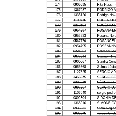
174
0909995
Rita Nascim
175
1367987
RODRIGO A
176
1335126
Rodrigo Nov
177
1100716
ROGER ODI
178
1259184
ROGÉRIO 
179
0954297
ROSANA M
180
0953833
Rosana Nol
181
0567779
ROSANGELA
182
0954795
ROSEANNA
183
0221867
Salvador Ma
184
0877644
Samuel Hilt
185
0900667
Sandra Cons
186
0953668
Selma Lúcia
187
1127825
SERGIO A
188
1453275
SÉRGIO BE
189
1285819
SÉRGIO DJ
190
6897267
SERGIO LU
191
1106940
sérgio pedro
192
0892504
SIDONIA D
193
1368216
SIMONE CO
194
0935631
Stela Regin
195
0935575
Tereza Cris