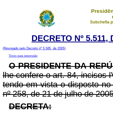
Presidên
Subchefia p
DECRETO Nº 5.511,
(Revogado pelo Decreto nº 5.585, de 2005)
Texto para impressão
O PRESIDENTE DA REPÚ
lhe confere o art. 84, incisos 
tendo em vista o disposto no 
nº 258, de 21 de julho de 2005
DECRETA: