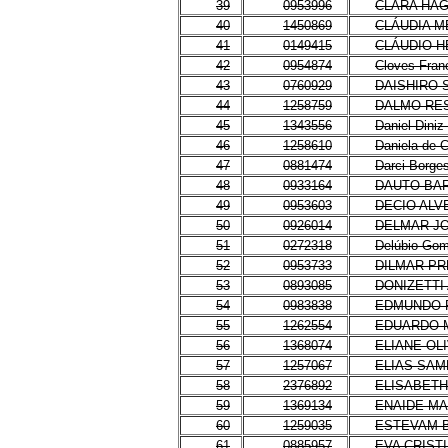
39
0953996
CLARA HA
40
1450869
CLÁUDIA M
41
0149415
CLÁUDIO H
42
0954874
Cloves Fran
43
0760929
DAISHIRO 
44
1258759
DALMO RE
45
1343556
Daniel Diniz
46
1258610
Daniela de 
47
0881474
Darci Borge
48
0933164
DAUTO BA
49
0953603
DECIO ALV
50
0926014
DELMAR JO
51
0272318
Delúbio Gom
52
0953733
DILMAR P
53
0893085
DONIZETTI
54
0983838
EDMUNDO 
55
1262554
EDUARDO 
56
1368074
ELIANE OL
57
1257067
ELIAS SAM
58
2376892
ELISABETH
59
1369134
ENAIDE MA
60
1259035
ESTEVAM 
61
0885957
EVA CRIST