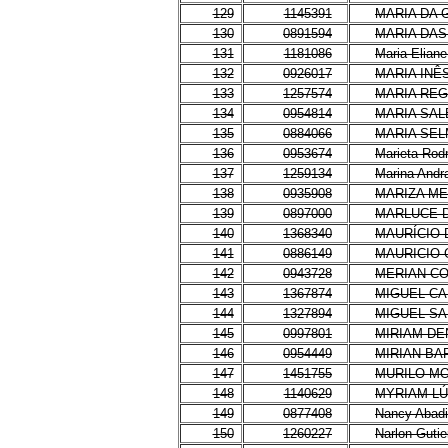
129
1145391
MARIA DA 
130
0891594
MARIA DA
131
1181086
Maria Eliane
132
0926017
MARIA INÊ
133
1257574
MARIA REG
134
0954814
MARIA SAL
135
0884066
MARIA SEL
136
0953674
Marieta Rod
137
1259134
Marina Andr
138
0935908
MARIZA ME
139
0897000
MARLUCE D
140
1368340
MAURÍCIO 
141
0886149
MAURICIO
142
0943728
MERIAN CO
143
1367874
MIGUEL C
144
1327894
MIGUEL SA
145
0997801
MIRIAM DE
146
0954449
MIRIAN BA
147
1451755
MURILO M
148
1140629
MYRIAM LÚ
149
0877408
Nancy Abad
150
1260227
Narlon Gutie