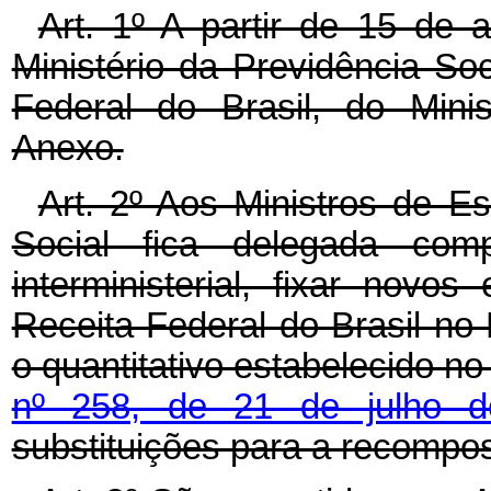
Art. 1º A partir de 15 de 
Ministério da Previdência Soc
Federal do Brasil, do Mini
Anexo.
Art. 2º Aos Ministros de E
Social fica delegada comp
interministerial, fixar novos
Receita Federal do Brasil no 
o quantitativo estabelecido n
nº 258, de 21 de julho 
substituições para a recompo