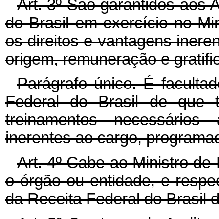
Art. 3º São garantidos aos 
do Brasil em exercício no Min
os direitos e vantagens ineren
origem, remuneração e gratifi
Parágrafo único. É faculta
Federal do Brasil de que t
treinamentos necessários
inerentes ao cargo, programad
Art. 4º Cabe ao Ministro de 
o órgão ou entidade, e respec
da Receita Federal do Brasil