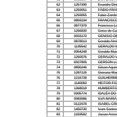
62
1257390
Evandro Din
63
1259051
FÁBIO FR
64
1259055
Fabio Zambi
65
0893234
FRANCISCO
66
0877379
Francisco Le
67
1256839
Geise de Ca
68
0933170
GENISIO D
69
0878013
Geraldo Almi
70
1135542
GERALDO 
71
0954248
Geraldo Mar
72
1260076
GERALDO V
73
6927805
GERSON LU
74
0890246
Gilson Aquin
75
1287125
Giovana Mar
76
1216738
GUILHERM
77
1140050
HEITOR FI
78
1368018
HUMBERTO 
79
0305774
IDALÉA DO
80
0983986
ILVA MARI
81
0122978
ISABEL CR
82
1450730
Ivani Santo
83
1333582
Jacian Anís