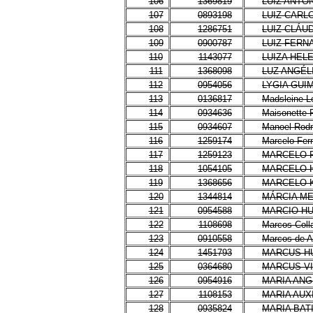
106
1369819
LUIZ ANTÔ
107
0893198
LUIZ CARL
108
1286751
LUIZ CLÁU
109
0900787
LUIZ FER
110
1143077
LUIZA HEL
111
1368098
LUZ ANGÉL
112
0954056
LYGIA GUI
113
0136817
Madsleine L
114
0934636
Maisonette 
115
0934607
Manoel Rodr
116
1259174
Marcelo Fer
117
1259123
MARCELO F
118
1054105
MARCELO H
119
1368656
MARCELO 
120
1344814
MÁRCIA M
121
0954588
MARCIO H
122
1108698
Marcos Colla
123
0910558
Marcos de A
124
1451793
MARCUS H
125
0364680
MARCUS VI
126
0954916
MARIA ANG
127
1108153
MARIA AUX
128
0935824
MARIA BATI