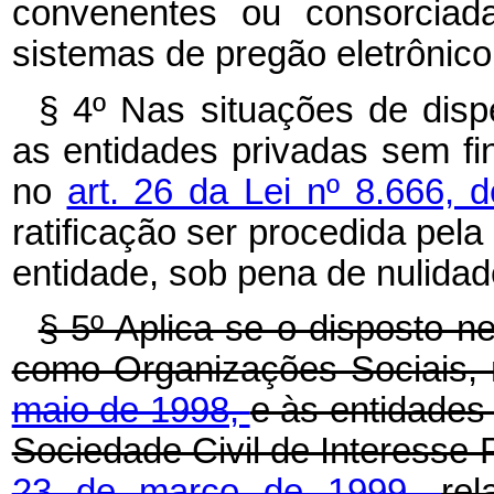
convenentes ou consorciada
sistemas de pregão eletrônico 
§ 4º Nas situações de dispe
as entidades privadas sem fin
no
art. 26 da Lei nº 8.666,
ratificação ser procedida pel
entidade, sob pena de nulidad
§ 5º Aplica-se o disposto ne
como Organizações Sociais,
maio de 1998,
e às entidades
Sociedade Civil de Interesse 
23 de março de 1999,
re