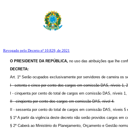
Revogado pelo Decreto nº 10.829, de 2021
O PRESIDENTE DA REPÚBLICA,
no uso das atribuições que lhe confe
DECRETA:
Art. 1º Serão ocupados exclusivamente por servidores de carreira os 
I - setenta e cinco por cento dos cargos em comissão DAS, níveis 1, 2
I - cinquenta por cento do total de cargos em comissão DAS, níveis 1, 
II - cinqüenta por cento dos cargos em comissão DAS, nível 4.
II - sessenta por cento do total de cargos em comissão DAS, níveis 5 
§ 1º A partir da vigência deste decreto não serão providos cargos em
§ 2º Caberá ao Ministério do Planejamento, Orçamento e Gestão normat