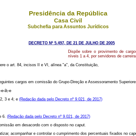
Presidência da República
Casa Civil
Subchefia para Assuntos Jurídicos
DECRETO Nº 5.497, DE 21 DE JULHO DE 2005
Dispõe sobre o provimento de carg
níveis 1 a 4, por servidores de carreir
re o art. 84, incisos II e VI, alínea "a", da Constituição,
seguintes cargos em comissão do Grupo-Direção e Assessoramento Superiores -
 e 3; e
2, 3 e 4; e
(Redação dada pelo Decreto nº 9.021, de 2017)
e 6.
(Redação dada pelo Decreto nº 9.021, de 2017)
 comissão em desacordo com o disposto no caput.
izar, acompanhar e controlar o cumprimento dos percentuais fixados no cap