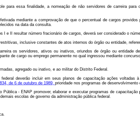
le para essa finalidade, a nomeação de não servidores de carreira para o
etivada mediante a comprovação de que o percentual de cargos providos po
elecidos na data da consulta.
 I e II resultar número fracionário de cargos, deverá ser considerado o númer
estritivas, inclusive constantes de atos internos do órgão ou entidade, refe
arreira os servidores, ativos ou inativos, oriundos de órgão ou entidade 
ante de cargo ou emprego permanente no qual ingressou mediante concurso p
madas, agregado ou inativo, e ao militar do Distrito Federal.
 federal deverão incluir em seus planos de capacitação ações voltadas à
7.834, de 6 de outubro de 1989,
prioridade nos programas de desenvolvimento 
o Pública - ENAP promover, elaborar e executar programas de capacitação 
 demais escolas de governo da administração pública federal.
ca.