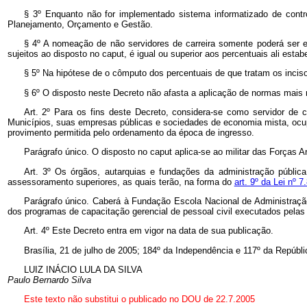
§ 3º Enquanto não for implementado sistema informatizado de contro
Planejamento, Orçamento e Gestão.
§ 4º A nomeação de não servidores de carreira somente poderá ser ef
sujeitos ao disposto no caput, é igual ou superior aos percentuais ali estab
§ 5º Na hipótese de o cômputo dos percentuais de que tratam os incisos
§ 6º O disposto neste Decreto não afasta a aplicação de normas mais r
Art. 2º Para os fins deste Decreto, considera-se como servidor de c
Municípios, suas empresas públicas e sociedades de economia mista, ocup
provimento permitida pelo ordenamento da época de ingresso.
Parágrafo único. O disposto no caput aplica-se ao militar das Forças Ar
Art. 3º Os órgãos, autarquias e fundações da administração pública
assessoramento superiores, as quais terão, na forma do
art. 9º da Lei nº 
Parágrafo único. Caberá à Fundação Escola Nacional de Administraçã
dos programas de capacitação gerencial de pessoal civil executados pelas
Art. 4º Este Decreto entra em vigor na data de sua publicação.
Brasília, 21 de julho de 2005; 184º da Independência e 117º da Repúbli
LUIZ INÁCIO LULA DA SILVA
Paulo Bernardo Silva
Este texto não substitui o publicado no DOU de 22.7.2005