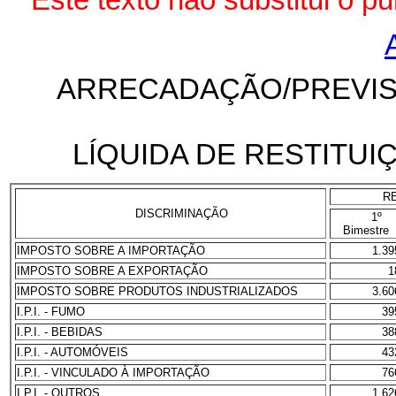
Este texto não substitui o 
ARRECADAÇÃO/PREVISÃ
LÍQUIDA DE RESTITUI
R
DISCRIMINAÇÃO
1º
Bimestre
IMPOSTO SOBRE A IMPORTAÇÃO
1.39
IMPOSTO SOBRE A EXPORTAÇÃO
1
IMPOSTO SOBRE PRODUTOS INDUSTRIALIZADOS
3.60
I.P.I. - FUMO
39
I.P.I. - BEBIDAS
38
I.P.I. - AUTOMÓVEIS
43
I.P.I. - VINCULADO À IMPORTAÇÃO
76
I.P.I. - OUTROS
1.62