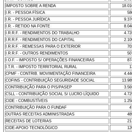
IMPOSTO SOBRE A RENDA
18.01
I.R. - PESSOA FÍSICA
58
I.R. - PESSOA JURÍDICA
9.37
I.R. - RETIDO NA FONTE
8.04
I.R.R.F. - RENDIMENTOS DO TRABALHO
4.72
I.R.R.F. - RENDIMENTOS DO CAPITAL
2.10
I.R.R.F. - REMESSAS PARA O EXTERIOR
70
I.R.R.F. - OUTROS RENDIMENTOS
50
I.O.F. - IMPOSTO S/ OPERAÇÕES FINANCEIRAS
87
I.T.R. - IMPOSTO TERRITORIAL RURAL
1
CPMF - CONTRIB. MOVIMENTAÇÃO FINANCEIRA
4.44
COFINS - CONTRIBUIÇÃO SEGURIDADE SOCIAL
13.98
CONTRIBUIÇÃO PARA O PIS/PASEP
3.56
CSLL - CONTRIBUIÇÃO SOCIAL S/ LUCRO LÍQUIDO
4.72
CIDE - COMBUSTÍVEIS
1.25
CONTRIBUIÇÃO PARA O FUNDAF
4
OUTRAS RECEITAS ADMINISTRADAS
48
RECEITAS DE LOTERIAS
21
CIDE-APOIO TECNOLÓGICO
12