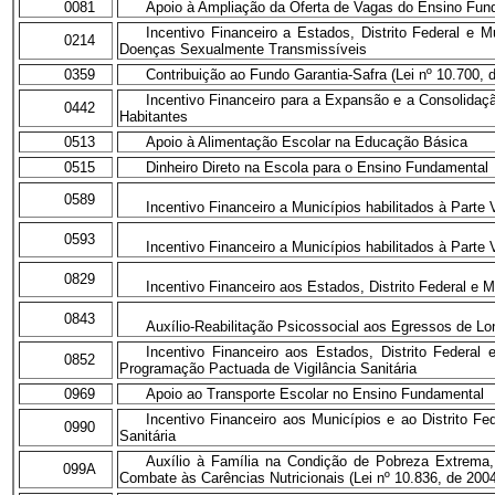
0081
Apoio à Ampliação da Oferta de Vagas do Ensino Fun
Incentivo Financeiro a Estados, Distrito Federal e
0214
Doenças Sexualmente Transmissíveis
0359
Contribuição ao Fundo Garantia-Safra (Lei nº 10.700, 
Incentivo Financeiro para a Expansão e a Consolidaç
0442
Habitantes
0513
Apoio à Alimentação Escolar na Educação Básica
0515
Dinheiro Direto na Escola para o Ensino Fundamental
0589
Incentivo Financeiro a Municípios habilitados à Parte
0593
Incentivo Financeiro a Municípios habilitados à Part
0829
Incentivo Financeiro aos Estados, Distrito Federal e 
0843
Auxílio-Reabilitação Psicossocial aos Egressos de Lo
Incentivo Financeiro aos Estados, Distrito Federa
0852
Programação Pactuada de Vigilância Sanitária
0969
Apoio ao Transporte Escolar no Ensino Fundamental
Incentivo Financeiro aos Municípios e ao Distrito Fe
0990
Sanitária
Auxílio à Família na Condição de Pobreza Extrema
099A
Combate às Carências Nutricionais (Lei nº 10.836, de 200