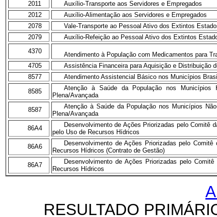
2011
Auxílio-Transporte aos Servidores e Empregados
2012
Auxílio-Alimentação aos Servidores e Empregados
2078
Vale-Transporte ao Pessoal Ativo dos Extintos Estados
2079
Auxílio-Refeição ao Pessoal Ativo dos Extintos Estado
4370
Atendimento à População com Medicamentos para Tra
4705
Assistência Financeira para Aquisição e Distribuiçã
8577
Atendimento Assistencial Básico nos Municípios Brasi
Atenção à Saúde da População nos Municípios 
8585
Plena/Avançada
Atenção à Saúde da População nos Municípios Não-
8587
Plena/Avançada
Desenvolvimento de Ações Priorizadas pelo Comitê da
86A4
pelo Uso de Recursos Hídricos
Desenvolvimento de Ações Priorizadas pelo Comitê 
86A6
Recursos Hídricos (Contrato de Gestão)
Desenvolvimento de Ações Priorizadas pelo Comitê
86A7
Recursos Hídricos
A
RESULTADO PRIMÁRI