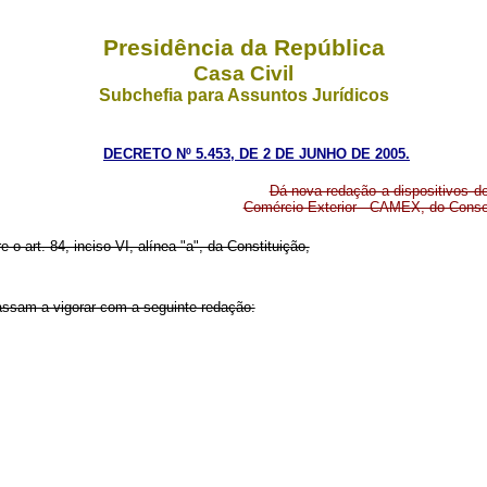
Presidência da República
Casa Civil
Subchefia para Assuntos Jurídicos
DECRETO Nº 5.453, DE 2 DE JUNHO DE 2005.
Dá nova redação a dispositivos d
Comércio Exterior - CAMEX, do Conse
e o art. 84, inciso VI, alínea "a", da Constituição,
passam a vigorar com a seguinte redação: