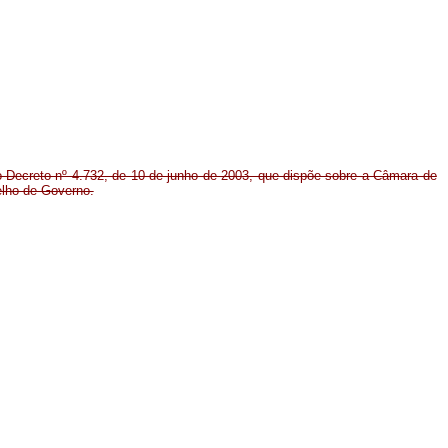
o Decreto nº 4.732, de 10 de junho de 2003, que dispõe sobre a Câmara de
lho de Governo.