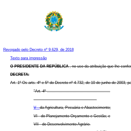
Revogado pelo Decreto nº 9.629, de 2018
Texto para impressão
O PRESIDENTE DA REPÚBLICA
, no uso da atribuição que lhe confer
DECRETA:
Art. 1º Os arts. 4º e 5º do Decreto nº 4.732, de 10 de junho de 2003, 
"Art. 4º ......................................................
......................................................
V -
da Agricultura, Pecuária e Abastecimento;
VI - do Planejamento Orçamento e Gestão; e
VII - do Desenvolvimento Agrário.