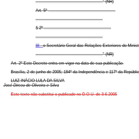
......................................................" (NR)
Art. 5º ......................................................
......................................................
§ 2º ......................................................
......................................................
III -
o Secretário-Geral das Relações Exteriores do Minist
......................................................" (NR)
Art. 2º Este Decreto entra em vigor na data de sua publicação.
Brasília, 2 de junho de 2005; 184º da Independência e 117º da Repúblic
LUIZ INÁCIO LULA DA SILVA
José Dirceu de Oliveira e Silva
Este texto não substitui o publicado no D.O.U. de 3.6.2005