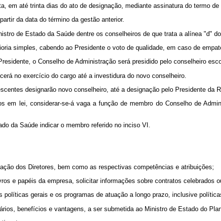
a, em até trinta dias do ato de designação, mediante assinatura do termo de
artir da data do término da gestão anterior.
stro de Estado da Saúde dentre os conselheiros de que trata a alínea "d" do i
oria simples, cabendo ao Presidente o voto de qualidade, em caso de empat
 Presidente, o Conselho de Administração será presidido pelo conselheiro e
rá no exercício do cargo até a investidura do novo conselheiro.
scentes designarão novo conselheiro, até a designação pelo Presidente da R
stos em lei, considerar-se-á vaga a função de membro do Conselho de Admi
tado da Saúde indicar o membro referido no inciso VI.
uação dos Diretores, bem como as respectivas competências e atribuições;
 livros e papéis da empresa, solicitar informações sobre contratos celebrados 
olíticas gerais e os programas de atuação a longo prazo, inclusive política
salários, benefícios e vantagens, a ser submetida ao Ministro de Estado do P