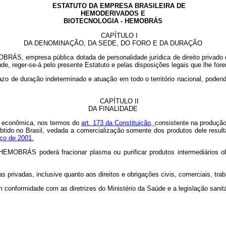
ESTATUTO DA EMPRESA BRASILEIRA DE
HEMODERIVADOS E
BIOTECNOLOGIA - HEMOBRÁS
CAPÍTULO I
DA DENOMINAÇÃO, DA SEDE, DO FORO E DA DURAÇÃO
RÁS, empresa pública dotada de personalidade jurídica de direito privado e
de, reger-se-á pelo presente Estatuto e pelas disposições legais que lhe fore
 de duração indeterminado e atuação em todo o território nacional, podendo i
CAPÍTULO II
DA FINALIDADE
e econômica, nos termos do
art. 173 da Constituição,
consistente na produção
ido no Brasil, vedada a comercialização somente dos produtos dele result
rço de 2001.
 HEMOBRÁS poderá fracionar plasma ou purificar produtos intermediários o
rivadas, inclusive quanto aos direitos e obrigações civis, comerciais, trabal
onformidade com as diretrizes do Ministério da Saúde e a legislação sanitá