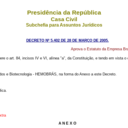
Presidência da República
Casa Civil
Subchefia para Assuntos Jurídicos
DECRETO Nº 5.402 DE 28 DE MARÇO DE 2005.
Aprova o Estatuto da Empresa Br
ere o art. 84, incisos IV e VI, alínea "a", da Constituição, e tendo em vista 
vados e Biotecnologia - HEMOBRÁS, na forma do Anexo a este Decreto.
ica.
xtra
A N E X O