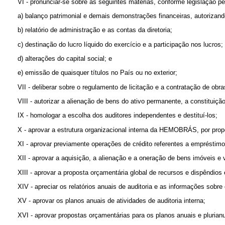
VI - pronunciar-se sobre as seguintes matérias, conforme legislação pe
a) balanço patrimonial e demais demonstrações financeiras, autorizand
b) relatório de administração e as contas da diretoria;
c) destinação do lucro líquido do exercício e a participação nos lucros;
d) alterações do capital social; e
e) emissão de quaisquer títulos no País ou no exterior;
VII - deliberar sobre o regulamento de licitação e a contratação de 
VIII - autorizar a alienação de bens do ativo permanente, a constituiçã
IX - homologar a escolha dos auditores independentes e destituí-los;
X - aprovar a estrutura organizacional interna da HEMOBRÁS, por propo
XI - aprovar previamente operações de crédito referentes a emprésti
XII - aprovar a aquisição, a alienação e a oneração de bens imóveis e v
XIII - aprovar a proposta orçamentária global de recursos e dispêndi
XIV - apreciar os relatórios anuais de auditoria e as informações so
XV - aprovar os planos anuais de atividades de auditoria interna;
XVI - aprovar propostas orçamentárias para os planos anuais e plur