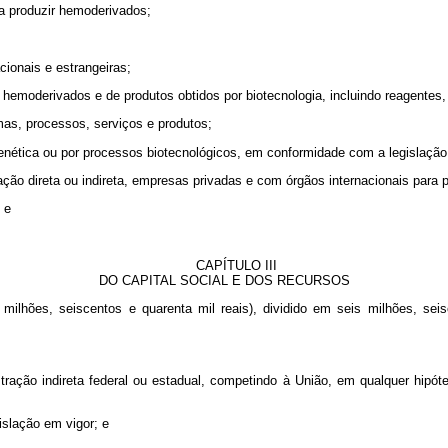
ara produzir hemoderivados;
ionais e estrangeiras;
hemoderivados e de produtos obtidos por biotecnologia, incluindo reagentes,
imas, processos, serviços e produtos;
 genética ou por processos biotecnológicos, em conformidade com a legislação 
ação direta ou indireta, empresas privadas e com órgãos internacionais para 
 e
CAPÍTULO III
DO CAPITAL SOCIAL E DOS RECURSOS
ilhões, seiscentos e quarenta mil reais), dividido em seis milhões, sei
tração indireta federal ou estadual, competindo à União, em qualquer hipót
islação em vigor; e