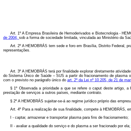
Art. 1º
A Empresa Brasileira de Hemoderivados e Biotecnologia - HEMOB
de 2004,
sob a forma de sociedade limitada, vinculada ao Ministério da Saú
Art. 2º
A HEMOBRÁS tem sede e foro em Brasília, Distrito Federal, prazo
representações.
Art. 3º
A HEMOBRÁS terá por finalidade explorar diretamente atividad
do Sistema Único de Saúde – SUS a partir do fracionamento de plasma obt
com o previsto no parágrafo único do
art. 2º da Lei nº 10.205, de 21 de ma
§ 1º
Observada a prioridade a que se refere o caput deste artigo, a
prestação de serviços a outros países, mediante contrato.
§ 2º
A HEMOBRÁS sujeitar-se-á ao regime jurídico próprio das empresas p
Art. 4º
Para a realização de sua finalidade, compete à HEMOBRÁS, em c
I - captar, armazenar e transportar plasma para fins de fracionamento;
II - avaliar a qualidade do serviço e do plasma a ser fracionado por ela;