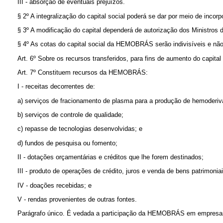
III - absorção de eventuais prejuízos.
§ 2º A integralização do capital social poderá se dar por meio de in
§ 3º A modificação do capital dependerá de autorização dos Ministros
§ 4º As cotas do capital social da HEMOBRÁS serão indivisíveis e não
Art. 6º Sobre os recursos transferidos, para fins de aumento do capita
Art. 7º Constituem recursos da HEMOBRÁS:
I - receitas decorrentes de:
a) serviços de fracionamento de plasma para a produção de hemoderiv
b) serviços de controle de qualidade;
c) repasse de tecnologias desenvolvidas; e
d) fundos de pesquisa ou fomento;
II - dotações orçamentárias e créditos que lhe forem destinados;
III - produto de operações de crédito, juros e venda de bens patrimoniai
IV - doações recebidas; e
V - rendas provenientes de outras fontes.
Parágrafo único. É vedada a participação da HEMOBRÁS em empresas que