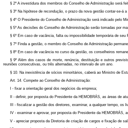
§ 2º A investidura dos membros do Conselho de Administração será feit
§ 3º Na hipótese de recondução, o prazo da nova gestão contar-se-á a p
§ 4º O Presidente do Conselho de Administração será indicado pelo Mini
§ 5º As decisões do Conselho de Administração serão tomadas por mai
§ 6º Em caso de vacância, falta ou impossibilidade temporária de seu
§ 7º Finda a gestão, o membro do Conselho de Administração permanece
§ 8º Em caso de vacância no curso da gestão, os conselheiros remane
§ 9º Além dos casos de morte, renúncia, destituição e outros previ
reuniões consecutivas, ou três alternadas, no intervalo de um ano.
§ 10. Na inexistência de sócios minoritários, caberá ao Ministro de Es
Art. 14. Compete ao Conselho de Administração:
I - fixar a orientação geral dos negócios da empresa;
II - definir, por proposta do Presidente da HEMOBRÁS, as áreas de at
III - fiscalizar a gestão dos diretores, examinar, a qualquer tempo, os
IV - examinar e aprovar, por proposta do Presidente da HEMOBRÁS, as p
V - apreciar proposta da Diretoria de criação de cargos e fixação de 