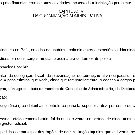
para financiamento de suas atividades, observada a legislação pertinente.
CAPÍTULO IV
DA ORGANIZAÇÃO ADMINISTRATIVA
esidentes no País, dotados de notórios conhecimentos e experiência, idoneida
stidos em seus cargos mediante assinatura de termos de posse.
pedidos por lei:
ntar, de sonegação fiscal, de prevaricação, de corrupção ativa ou passiva, 
os a pena criminal que vede, ainda que temporariamente, o acesso a cargos p
o grau, cônjuge ou sócio de membro do Conselho de Administração, da Diretori
ção;
ou gerência, ou detenham controle ou parcela superior a dez por cento do c
essoa jurídica concordatária, falida ou insolvente, no período de cinco ano
gestor judicial.
impedidos de participar dos órgãos de administração aqueles que estiverem