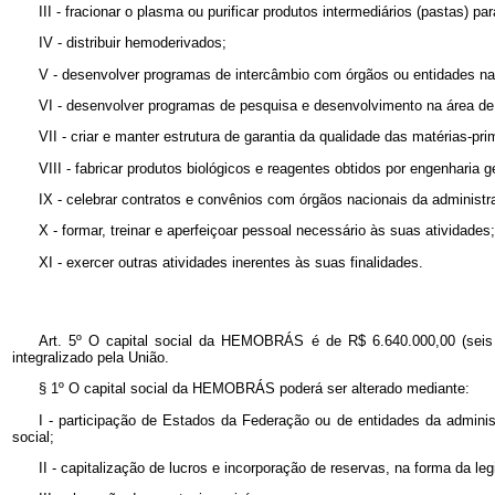
III - fracionar o plasma ou purificar produtos intermediários (pastas) p
IV - distribuir hemoderivados;
V - desenvolver programas de intercâmbio com órgãos ou entidades nac
VI - desenvolver programas de pesquisa e desenvolvimento na área de 
VII - criar e manter estrutura de garantia da qualidade das matérias-pr
VIII - fabricar produtos biológicos e reagentes obtidos por engenharia
IX - celebrar contratos e convênios com órgãos nacionais da administr
X - formar, treinar e aperfeiçoar pessoal necessário às suas atividades;
XI - exercer outras atividades inerentes às suas finalidades.
Art. 5º O capital social da HEMOBRÁS é de R$ 6.640.000,00 (seis m
integralizado pela União.
§ 1º O capital social da HEMOBRÁS poderá ser alterado mediante:
I - participação de Estados da Federação ou de entidades da adminis
social;
II - capitalização de lucros e incorporação de reservas, na forma da leg