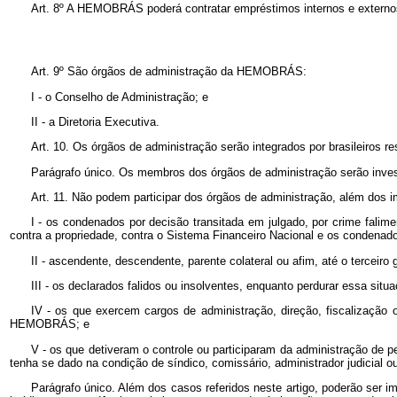
Art. 8º A HEMOBRÁS poderá contratar empréstimos internos e externos 
Art. 9º
São órgãos de administração da HEMOBRÁS:
I - o Conselho de Administração; e
II - a Diretoria Executiva.
Art. 10. Os órgãos de administração serão integrados por brasileiros r
Parágrafo único. Os membros dos órgãos de administração serão inve
Art. 11. Não podem participar dos órgãos de administração, além dos im
I - os condenados por decisão transitada em julgado, por crime falime
contra a propriedade, contra o Sistema Financeiro Nacional e os condenad
II - ascendente, descendente, parente colateral ou afim, até o terceir
III - os declarados falidos ou insolventes, enquanto perdurar essa situa
IV - os que exercem cargos de administração, direção, fiscalização 
HEMOBRÁS; e
V - os que detiveram o controle ou participaram da administração de p
tenha se dado na condição de síndico, comissário, administrador judicial ou 
Parágrafo único. Além dos casos referidos neste artigo, poderão ser 