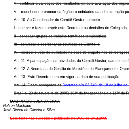
V - certificar a validação dos resultados da auto-avaliação dos ór
VI - reconhecer e premiar os órgãos e entidades da administração p
Art. 10. Ao Coordenador do Comitê Gestor compete:
I - cumprir e fazer cumprir este Decreto e as decisões do Colegiado;
II - constituir grupos de trabalho temáticos temporários;
III - convocar e coordenar as reuniões do Comitê; e
IV - exercer o voto de qualidade no caso de empate nas deliberaçõe
Art. 11. A participação nas atividades do Comitê Gestor, das comiss
Art. 12. A Secretaria de Gestão do Ministério do Planejamento, Orç
Art. 13. Este Decreto entra em vigor na data de sua publicação.
Art. 14. Ficam revogados os
Decretos nºs 83.740, de 18 de julho de
Brasília, 23 de fevereiro de 2005; 184º da Independência e 117º da R
LUIZ INÁCIO LULA DA SILVA
Nelson Machado
José Dirceu de Oliveira e Silva
Este texto não substitui o publicado no DOU de 24.2.2005