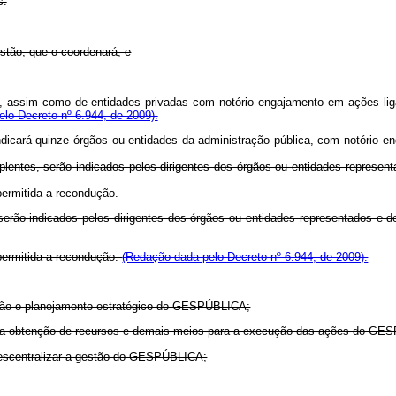
s.
stão, que o coordenará; e
ica, assim como de entidades privadas com notório engajamento em ações li
pelo Decreto nº 6.944, de 2009).
dicará quinze órgãos ou entidades da administração pública, com notório e
uplentes, serão indicados pelos dirigentes dos órgãos ou entidades represe
ermitida a recondução.
, serão indicados pelos dirigentes dos órgãos ou entidades representados e
permitida a recondução.
(Redação dada pelo Decreto nº 6.944, de 2009).
stão o planejamento estratégico do GESPÚBLICA;
item a obtenção de recursos e demais meios para a execução das ações do G
e descentralizar a gestão do GESPÚBLICA;