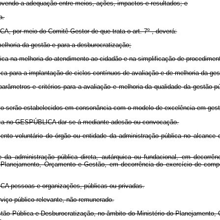
movendo a adequação entre meios, ações, impactos e resultados; e
a.
A, por meio do Comitê Gestor de que trata o art. 7º , deverá:
melhoria da gestão e para a desburocratização;
blica na melhoria do atendimento ao cidadão e na simplificação de procedime
blica para a implantação de ciclos contínuos de avaliação e de melhoria da ges
arâmetros e critérios para a avaliação e melhoria da qualidade da gestão pú
creto serão estabelecidos em consonância com o modelo de excelência em gest
ública no GESPÚBLICA dar-se-á mediante adesão ou convocação.
ento voluntário do órgão ou entidade da administração pública no alcance
 da administração pública direta, autárquica ou fundacional, em decorrên
lanejamento, Orçamento e Gestão, em decorrência do exercício de competên
ICA pessoas e organizações, públicas ou privadas.
viço público relevante, não remunerado.
estão Pública e Desburocratização, no âmbito do Ministério do Planejamento