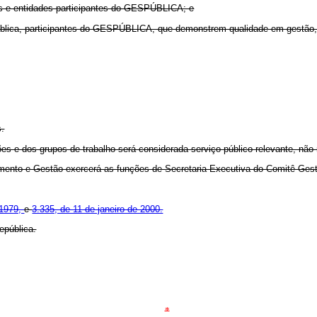
gãos e entidades participantes do GESPÚBLICA; e
ública, participantes do GESPÚBLICA, que demonstrem qualidade em gestão, m
s.
ões e dos grupos de trabalho será considerada serviço público relevante, nã
amento e Gestão exercerá as funções de Secretaria-Executiva do Comitê Gest
 1979,
e
3.335, de 11 de janeiro de 2000.
epública.
*