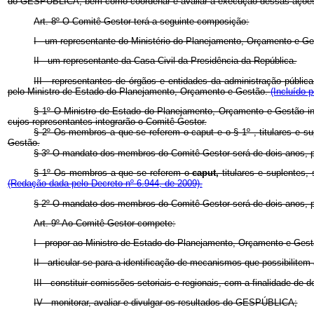
do GESPÚBLICA, bem como coordenar e avaliar a execução dessas açõe
Art. 8º O Comitê Gestor terá a seguinte composição:
I - um representante do Ministério do Planejamento, Orçamento e Ge
II - um representante da Casa Civil da Presidência da República.
III - representantes de órgãos e entidades da administração públ
pelo Ministro de Estado do Planejamento, Orçamento e Gestão.
(Incluído 
§ 1º O Ministro de Estado do Planejamento, Orçamento e Gestão in
cujos representantes integrarão o Comitê Gestor.
§ 2º Os membros a que se referem o caput e o § 1º , titulares e s
Gestão.
§ 3º O mandato dos membros do Comitê Gestor será de dois anos, p
§ 1º Os membros a que se referem o
caput,
titulares e suplentes
(Redação dada pelo Decreto nº 6.944, de 2009).
§ 2º O mandato dos membros do Comitê Gestor será de dois anos, 
Art. 9º Ao Comitê Gestor compete:
I - propor ao Ministro de Estado do Planejamento, Orçamento e Ge
II - articular-se para a identificação de mecanismos que possibil
III - constituir comissões setoriais e regionais, com a finalidade d
IV - monitorar, avaliar e divulgar os resultados do GESPÚBLICA;