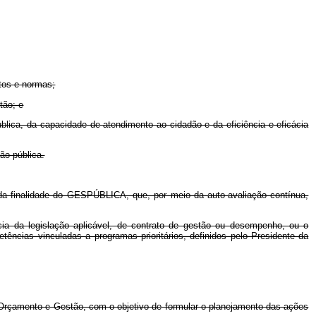
ntos e normas;
tão; e
blica, da capacidade de atendimento ao cidadão e da eficiência e eficácia
ão pública.
 da finalidade do GESPÚBLICA, que, por meio da auto-avaliação contínua,
cia da legislação aplicável, de contrato de gestão ou desempenho, ou o
cias vinculadas a programas prioritários, definidos pelo Presidente da
, Orçamento e Gestão, com o objetivo de formular o planejamento das ações