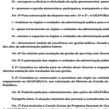
IV - assegurar a eficácia e efetividade da ação governamental, pro
V - promover a gestão democrática, participativa, transparente e étic
Art. 3º Para consecução do disposto nos arts. 1º e 2º , o GESPÚBLIC
I - mobilizar os órgãos e entidades da administração pública para a 
II - apoiar tecnicamente os órgãos e entidades da administração pú
III - orientar e capacitar os órgãos e entidades da administração pu
IV - desenvolver modelo de excelência em gestão pública, fixando p
dos atos da administração pública federal.
Art. 4º Os critérios para avaliação da gestão de que trata este De
Art. 5º A participação dos órgãos e entidades da administração p
§ 1º Considera-se adesão para os efeitos deste Decreto o engajam
obtenha validação dos resultados da sua gestão.
§ 2º Considera-se convocação a assinatura por órgão ou entidade
engajamento no GESPÚBLICA, por solicitação do Ministro de Estado do P
República.
Art. 6º Poderão participar, voluntariamente, das ações do GESPÚBL
Parágrafo único. A atuação voluntária das pessoas é considerada ser
Art. 7º Fica instituído o Comitê Gestor do Programa Nacional de G