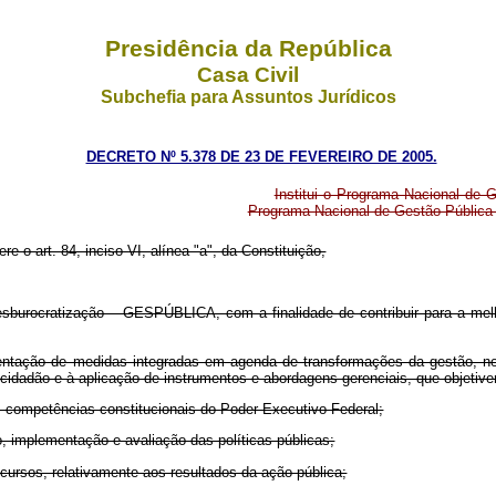
Presidência da República
Casa Civil
Subchefia para Assuntos Jurídicos
DECRETO Nº 5.378 DE 23 DE FEVEREIRO DE 2005.
Institui o Programa Nacional de
Programa Nacional de Gestão Pública 
re o art. 84, inciso VI, alínea "a", da Constituição,
Desburocratização – GESPÚBLICA, com a finalidade de contribuir para a mel
ação de medidas integradas em agenda de transformações da gestão, nece
 cidadão e à aplicação de instrumentos e abordagens gerenciais, que objetiv
 das competências constitucionais do Poder Executivo Federal;
 implementação e avaliação das políticas públicas;
ecursos, relativamente aos resultados da ação pública;