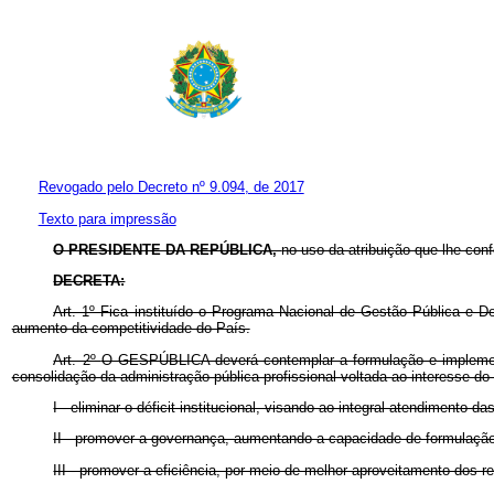
Revogado pelo Decreto nº 9.094, de 2017
Texto para impressão
O PRESIDENTE DA REPÚBLICA,
no uso da atribuição que lhe confe
DECRETA:
Art. 1º Fica instituído o Programa Nacional de Gestão Pública e 
aumento da competitividade do País.
Art. 2º
O GESPÚBLICA deverá contemplar a formulação e implement
consolidação da administração pública profissional voltada ao interesse do
I - eliminar o déficit institucional, visando ao integral atendimento
II - promover a governança, aumentando a capacidade de formulação,
III - promover a eficiência, por meio de melhor aproveitamento dos r