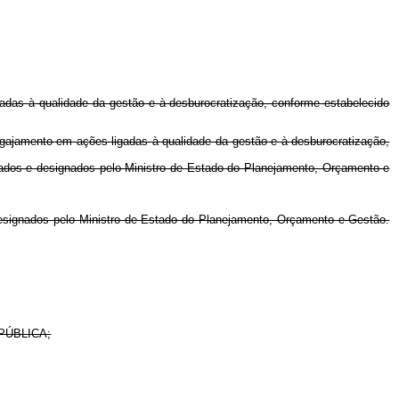
gadas à qualidade da gestão e à desburocratização, conforme estabelecido
ngajamento em ações ligadas à qualidade da gestão e à desburocratização,
ntados e designados pelo Ministro de Estado do Planejamento, Orçamento e
 designados pelo Ministro de Estado do Planejamento, Orçamento e Gestão.
ESPÚBLICA;