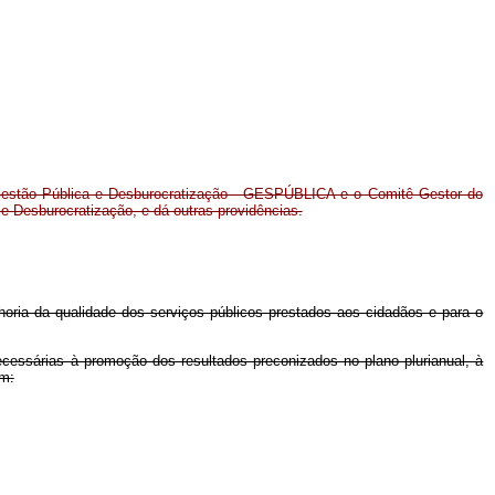
 Gestão Pública e Desburocratização - GESPÚBLICA e o Comitê Gestor do
e Desburocratização, e dá outras providências.
horia da qualidade dos serviços públicos prestados aos cidadãos e para o
ssárias à promoção dos resultados preconizados no plano plurianual, à
em: