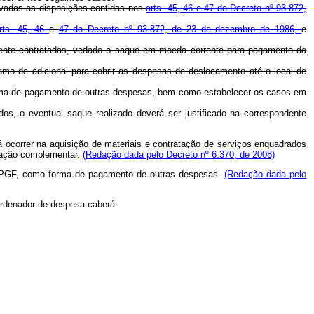
rvadas as disposições contidas nos
arts. 45, 46 e 47 do Decreto nº 93.872,
rts. 45,
46
e
47 do Decreto nº 93.872, de 23 de dezembro de 1986,
e
mente contratadas, vedado o saque em moeda corrente para pagamento da
omo de adicional para cobrir as despesas de deslocamento até o local de
orma de pagamento de outras despesas, bem como estabelecer os casos em
s, o eventual saque realizado deverá ser justificado na correspondente
ocorrer na aquisição de materiais e contratação de serviços enquadrados
ntação complementar.
(Redação dada pelo Decreto nº 6.370, de 2008)
o CPGF, como forma de pagamento de outras despesas.
(Redação dada pelo
 ordenador de despesa caberá: