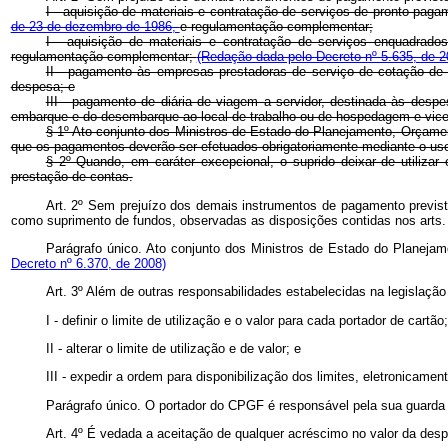
I - aquisição de materiais e contratação de serviços de pronto pa
de 23 de dezembro de 1986,
e regulamentação complementar;
I - aquisição de materiais e contratação de serviços enquadrad
regulamentação complementar;
(Redação dada pelo Decreto nº 5.635, de 2
II - pagamento às empresas prestadoras de serviço de cotação de
despesa; e
III - pagamento de diária de viagem a servidor, destinada às des
embarque e do desembarque ao local de trabalho ou de hospedagem e vice
§ 1º Ato conjunto dos Ministros de Estado do Planejamento, Orçam
que os pagamentos deverão ser efetuados obrigatoriamente mediante o uso 
§ 2º Quando, em caráter excepcional, o suprido deixar de utiliz
prestação de contas.
Art. 2º Sem prejuízo dos demais instrumentos de pagamento previst
como suprimento de fundos, observadas as disposições contidas nos arts.
Parágrafo único. Ato conjunto dos Ministros de Estado do Planej
Decreto nº 6.370, de 2008)
Art. 3º Além de outras responsabilidades estabelecidas na legislaçã
I - definir o limite de utilização e o valor para cada portador de cartão;
II - alterar o limite de utilização e de valor; e
III - expedir a ordem para disponibilização dos limites, eletronicamen
Parágrafo único. O portador do CPGF é responsável pela sua guarda
Art. 4º É vedada a aceitação de qualquer acréscimo no valor da des