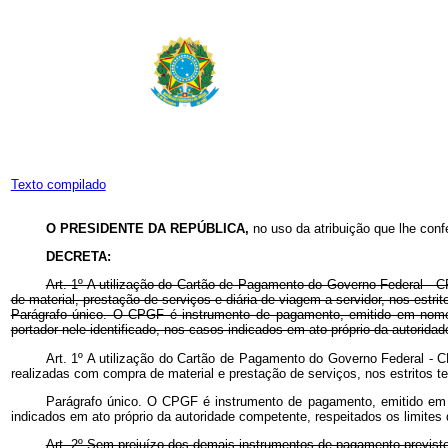
Texto compilado
O PRESIDENTE DA REPÚBLICA,
no uso da atribuição que lhe confe
DECRETA:
Art. 1º A utilização do Cartão de Pagamento do Governo Federal - C
de material, prestação de serviços e diária de viagem a servidor, nos estrit
Parágrafo único. O CPGF é instrumento de pagamento, emitido em nome da 
portador nele identificado, nos casos indicados em ato próprio da autorida
Art. 1º A utilização do Cartão de Pagamento do Governo Federal - C
realizadas com compra de material e prestação de serviços, nos estritos te
Parágrafo único. O CPGF é instrumento de pagamento, emitido em nom
indicados em ato próprio da autoridade competente, respeitados os limites
Art. 2º Sem prejuízo dos demais instrumentos de pagamento previst