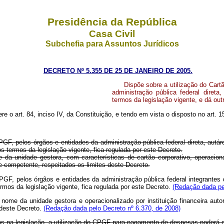
Presidência da República
Casa Civil
Subchefia para Assuntos Jurídicos
DECRETO Nº 5.355 DE 25 DE JANEIRO DE 2005.
Dispõe sobre a utilização do Car
administração pública federal diret
termos da legislação vigente, e dá out
re o art. 84, inciso IV, da Constituição, e tendo em vista o disposto no art. 15
PGF, pelos órgãos e entidades da administração pública federal direta, au
os termos da legislação vigente, fica regulada por este Decreto.
unidade gestora, com características de cartão corporativo, operacionaliz
de competente, respeitados os limites deste Decreto.
PGF, pelos órgãos e entidades da administração pública federal integrante
rmos da legislação vigente, fica regulada por este Decreto.
(Redação dada pe
e da unidade gestora e operacionalizado por instituição financeira autori
 deste Decreto.
(Redação dada pelo Decreto nº 6.370, de 2008)
os na legislação, a utilização do CPGF para pagamento de despesas poderá o