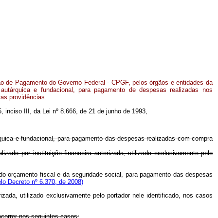
tão de Pagamento do Governo Federal - CPGF, pelos órgãos e entidades da
a, autárquica e fundacional, para pagamento de despesas realizadas nos
ras providências.
, inciso III, da Lei nº 8.666, de 21 de junho de 1993,
tárquica e fundacional, para pagamento das despesas realizadas com compra
ado por instituição financeira autorizada, utilizado exclusivamente pelo
s do orçamento fiscal e da seguridade social, para pagamento das despesas
lo Decreto nº 6.370, de 2008)
zada, utilizado exclusivamente pelo portador nele identificado, nos casos
correr nos seguintes casos: