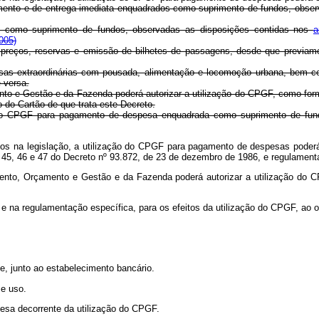
gamento e de entrega imediata enquadrados como suprimento de fundos, obse
os como suprimento de fundos, observadas as disposições contidas nos
a
005)
 preços, reservas e emissão de bilhetes de passagens, desde que previa
pesas extraordinárias com pousada, alimentação e locomoção urbana, bem c
-versa.
ento e Gestão e da Fazenda poderá autorizar a utilização do CPGF, como f
do Cartão de que trata este Decreto.
ar o CPGF para pagamento de despesa enquadrada como suprimento de fundo
os na legislação, a utilização do CPGF para pagamento de despesas poderá 
 45, 46 e 47 do Decreto nº 93.872, de 23 de dezembro de 1986, e regulame
amento, Orçamento e Gestão e da Fazenda poderá autorizar a utilização d
o e na regulamentação específica, para os efeitos da utilização do CPGF, ao
te, junto ao estabelecimento bancário.
 e uso.
pesa decorrente da utilização do CPGF.