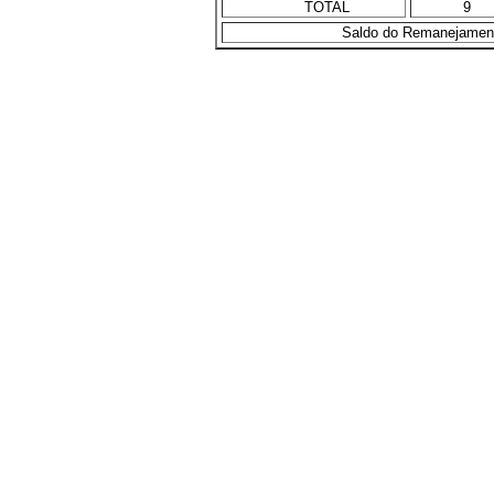
TOTAL
9
Saldo do Remanejament