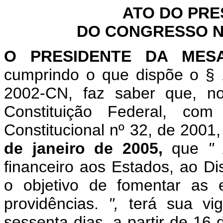
ATO DO PRE
DO CONGRESSO NA
O PRESIDENTE DA MES
cumprindo o que dispõe o § 
2002-CN, faz saber que, n
Constituição Federal, c
Constitucional nº 32, de 2001
de janeiro de 2005,
que
"
financeiro aos Estados, ao Di
o objetivo de fomentar as 
providências.
",
terá sua vi
sessenta dias, a partir de 16 