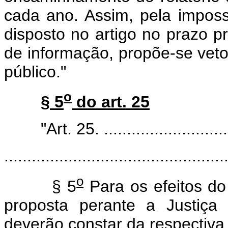
cada ano. Assim, pela imposs
disposto no artigo no prazo pr
de informação, propõe-se veto 
público."
o
§ 5
do art. 25
"Art. 25. ................................
................................................
o
§ 5
Para os efeitos do
proposta perante a Justiça 
deverão constar da respectiva p