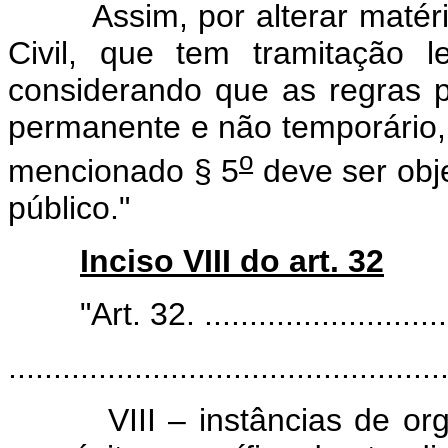
Assim, por alterar matéria
Civil, que tem tramitação l
considerando que as regras 
permanente e não temporário
o
mencionado § 5
deve ser obje
público."
Inciso VIII do art. 32
"Art. 32. ................................
................................................
VIII – instâncias de organ