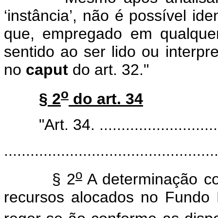
‘instância’, não é possível ide
que, empregado em qualquer
sentido ao ser lido ou interp
no
caput
do art. 32."
o
§ 2
do art. 34
"Art. 34. ................................
................................................
o
§ 2
A determinação con
recursos alocados no Fundo N