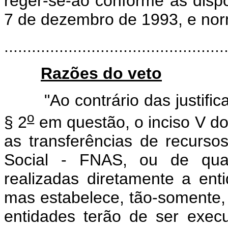
reger-se-ão conforme as dispo
7 de dezembro de 1993, e nor
................................................
Razões do veto
"Ao contrário das justificat
o
§ 2
em questão, o inciso V d
as transferências de recurso
Social - FNAS, ou de qual
realizadas diretamente a enti
mas estabelece, tão-somente, 
entidades terão de ser exec