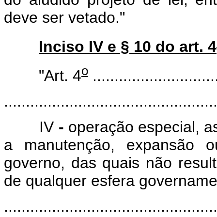
deve ser vetado."
Inciso IV e § 10 do art. 4
o
"Art. 4
.............................
................................................
IV
-
operação especial, 
a manutenção, expansão o
governo, das quais não resul
de qualquer esfera govername
................................................