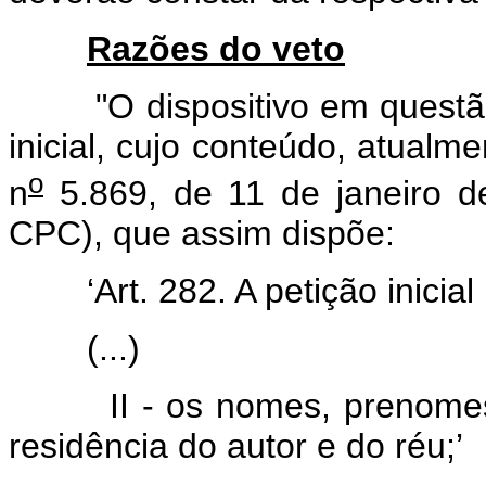
Razões do veto
"O dispositivo em questão t
inicial, cujo conteúdo, atualme
o
n
5.869, de 11 de janeiro d
CPC), que assim dispõe:
‘Art. 282. A petição inicial 
(...)
II - os nomes, prenomes, es
residência do autor e do réu;’