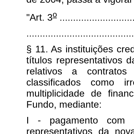
o
"Art. 3
............................
........................................
§ 11. As instituições c
títulos representativos
relativos a contratos
classificados como i
multiplicidade de finan
Fundo, mediante:
I - pagamento com t
representativos da no