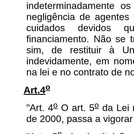
indeterminadamente os
negligência de agentes
cuidados devidos q
financiamento. Não se t
sim, de restituir à U
indevidamente, em nom
na lei e no contrato de n
o
Art.4
o
o
"Art. 4
O art. 5
da Lei 
de 2000, passa a vigorar
o