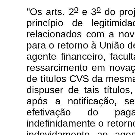
o
o
"Os arts. 2
e 3
do proj
princípio de legitimid
relacionados com a nov
para o retorno à União 
agente financeiro, facult
ressarcimento em novaç
de títulos CVS da mesma 
dispuser de tais título
após a notificação, s
efetivação do pag
indefinidamente o retor
indevidamente ao agen