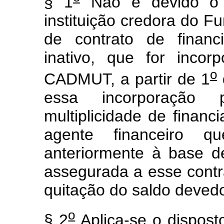
§ 1
Não é devido o 
instituição credora do F
de contrato de financi
inativo, que for inco
o
CADMUT, a partir de 1
essa incorporação
multiplicidade de financ
agente financeiro q
anteriormente à base 
assegurada a esse contr
quitação do saldo devedo
o
§ 2
Aplica-se o dispost