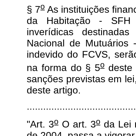
o
§ 7
As instituições fina
da Habitação - SFH 
inverídicas destinada
Nacional de Mutuários
indevido do FCVS, serã
o
na forma do § 5
deste 
sanções previstas em lei
deste artigo.
.....................................
o
o
"Art. 3
O art. 3
da Lei 
de 2004, passa a vigorar