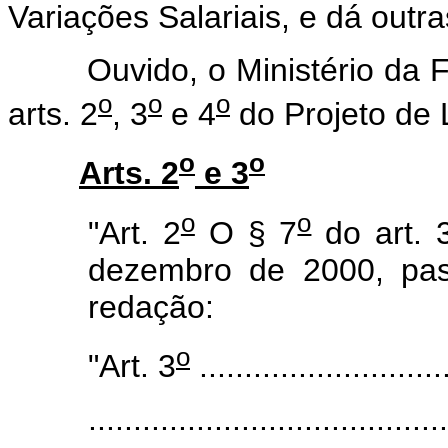
Variações Salariais, e dá outra
Ouvido, o Ministério da Fa
o
o
o
arts. 2
, 3
e 4
do Projeto de 
o
o
Arts. 2
e 3
o
o
"Art. 2
O § 7
do art. 
dezembro de 2000, pas
redação:
o
"Art. 3
............................
........................................