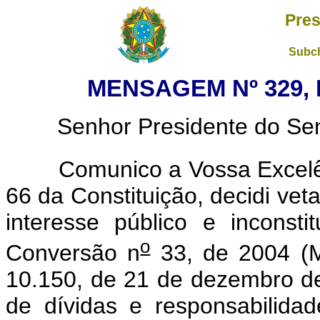
Pres
Subch
MENSAGEM Nº 329, 
Senhor Presidente do Sena
Comunico a Vossa Excelênc
66 da Constituição, decidi vet
interesse público e inconsti
o
Conversão n
33, de 2004 (
10.150, de 21 de dezembro d
de dívidas e responsabilid