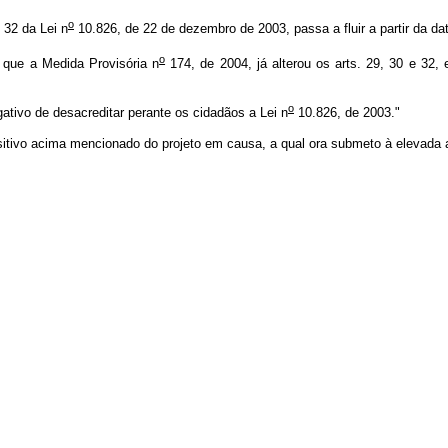
o
 32 da Lei n
10.826, de 22 de dezembro de 2003, passa a fluir a partir da da
o
 que a Medida Provisória n
174, de 2004, já alterou os arts. 29, 30 e 32,
o
ativo de desacreditar perante os cidadãos a Lei n
10.826, de 2003."
ivo acima mencionado do projeto em causa, a qual ora submeto à elevada