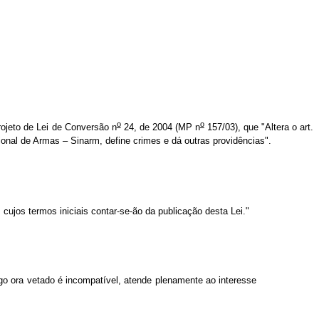
o
o
Projeto de Lei de Conversão n
24, de 2004 (MP n
157/03), que "Altera o art.
nal de Armas – Sinarm, define crimes e dá outras providências".
ujos termos iniciais contar-se-ão da publicação desta Lei."
go ora vetado é incompatível, atende plenamente ao interesse