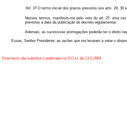
o
‘Art. 1
O termo inicial dos prazos previstos nos arts. 29, 30 e
o
Nesses termos, manifesto-me pelo veto do art. 2
, uma vez
previstos a data da publicação do decreto regulamentar.
Ademais, as sucessivas prorrogações poderão ter o efeito neg
Essas, Senhor Presidente, as razões que me levaram a vetar o disposit
Este texto não substitui o publicado no D.O.U. de 13.5.2004