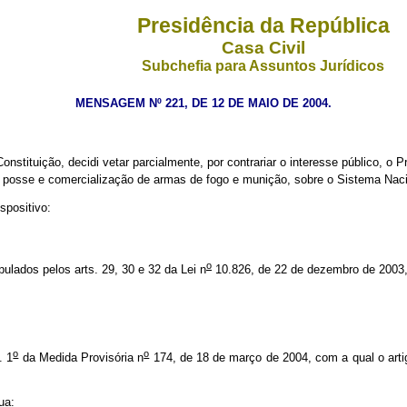
Presidência da República
Casa Civil
Subchefia para Assuntos Jurídicos
MENSAGEM Nº 221, DE 12 DE MAIO DE 2004.
onstituição, decidi vetar parcialmente, por contrariar o interesse público, o 
 posse e comercialização de armas de fogo e munição, sobre o Sistema Nacio
spositivo:
o
ulados pelos arts. 29, 30 e 32 da Lei n
10.826, de 22 de dezembro de 2003, c
o
o
. 1
da Medida Provisória n
174, de 18 de março de 2004, com a qual o arti
ua: