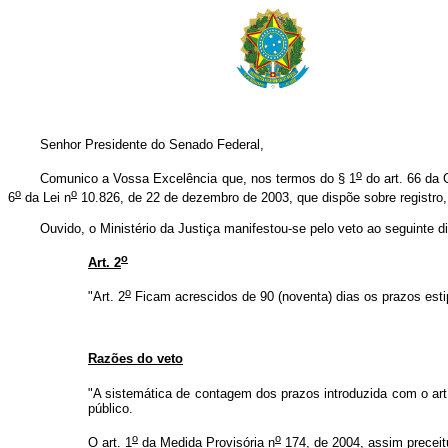
Senhor Presidente do Senado Federal,
o
Comunico a Vossa Excelência que, nos termos do § 1
do art. 66 da C
o
o
6
da Lei n
10.826, de 22 de dezembro de 2003, que dispõe sobre registro,
Ouvido, o Ministério da Justiça manifestou-se pelo veto ao seguinte di
o
Art. 2
o
"Art. 2
Ficam acrescidos de 90 (noventa) dias os prazos estip
Razões do veto
"A sistemática de contagem dos prazos introduzida com o art
público.
o
o
O art. 1
da Medida Provisória n
174, de 2004, assim preceit