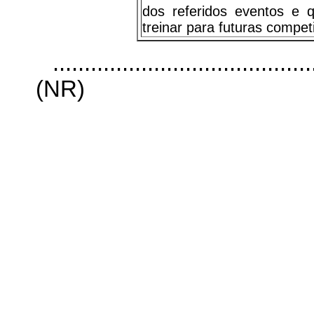
dos referidos eventos e 
treinar para futuras compet
.........................................
(NR)