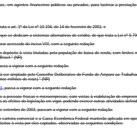
ras, em agentes financeiros públicos ou privados, para lastrear a prestaçã
ta o art. 1º da Lei nº 10.194, de 14 de fevereiro de 2001; e
que se dedicam a sistemas alternativos de crédito, de que trata a Lei nº 9.7
rar acrescido do inciso VIII, com a seguinte redação:
de depósito à vista tituladas pela população de baixa de renda, com limite
rasil." (NR)
assa a vigorar com a seguinte redação:
oderá ser ampliado pelo Conselho Deliberativo do Fundo de Amparo ao Trabal
tos milhões de reais)." (NR)
01,
passa a vigorar com a seguinte redação:
os a pessoas físicas e microempresas, com vistas à viabilização de empreend
a os efeitos da legislação em vigor, podendo exercer outras atividades defin
11 de setembro de 2003, passam a vigorar com a seguinte redação:
 carteira comercial e a Caixa Econômica Federal manterão aplicada em oper
sitos à vista por eles captados, observadas as seguintes condições: