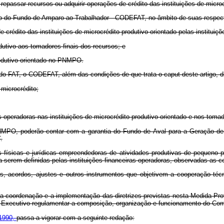
rão repassar recursos ou adquirir operações de crédito das instituições de mic
vo do Fundo de Amparo ao Trabalhador - CODEFAT, no âmbito de suas respect
crédito das instituições de microcrédito produtivo orientado pelas instituiçõ
odutivo aos tomadores finais dos recursos; e
 produtivo orientado no PNMPO.
do FAT, o CODEFAT, além das condições de que trata o caput deste artigo, de
microcrédito;
 operadoras nas instituições de microcrédito produtivo orientado e nos tomad
NMPO, poderão contar com a garantia do Fundo de Aval para a Geração d
.
as físicas e jurídicas empreendedoras de atividades produtivas de pequeno
a serem definidas pelas instituições financeiras operadoras, observadas as 
s, acordos, ajustes e outros instrumentos que objetivem a cooperação técn
r a coordenação e a implementação das diretrizes previstas nesta Medida Pro
 Executivo regulamentar a composição, organização e funcionamento do Com
 1990,
passa a vigorar com a seguinte redação: