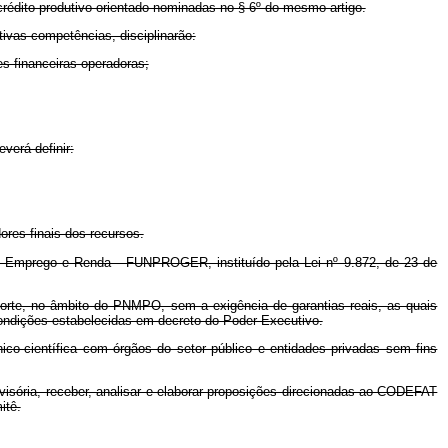
rocrédito produtivo orientado nominadas no § 6º do mesmo artigo.
ivas competências, disciplinarão:
es financeiras operadoras;
verá definir:
ores finais dos recursos.
e Emprego e Renda - FUNPROGER, instituído pela Lei nº 9.872, de 23 de
 porte, no âmbito do PNMPO, sem a exigência de garantias reais, as quais
condições estabelecidas em decreto do Poder Executivo.
ico-científica com órgãos do setor público e entidades privadas sem fins
visória, receber, analisar e elaborar proposições direcionadas ao CODEFAT
itê.