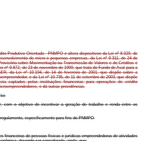
dito Produtivo Orientado - PNMPO e altera dispositivos da Lei nº 8.029, de
 desenvolvimento de micro e pequenas empresas, da Lei nº 9.311, de 24 de
o Provisória sobre Movimentação ou Transmissão de Valores e de Créditos e
ei nº 9.872, de 23 de novembro de 1999, que trata do Fundo de Aval para a
 da Lei nº 10.194, de 14 de fevereiro de 2001, que dispõe sobre a
roempreendedor, e da Lei nº 10.735, de 11 de setembro de 2003, que dispõe
ta captados pelas instituições financeiras para operações de crédito
icroempreendedores, e dá outras providências.
lei:
, com o objetivo de incentivar a geração de trabalho e renda entre os
m regulamento, especificamente para fins do PNMPO.
es financeiras de pessoas físicas e jurídicas empreendedoras de atividades
conômica, devendo ser considerado, ainda, que: