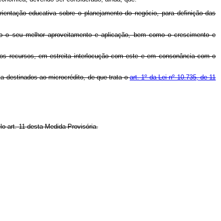
orientação educativa sobre o planejamento do negócio, para definição das
ndo o seu melhor aproveitamento e aplicação, bem como o crescimento e
 dos recursos, em estreita interlocução com este e em consonância com o
 destinados ao microcrédito, de que trata o
art. 1º da Lei nº 10.735, de 11
o art. 11 desta Medida Provisória.