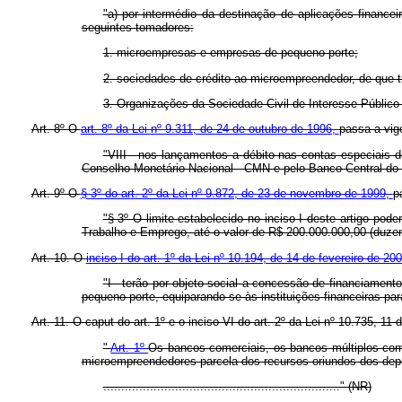
"a) por intermédio da destinação de aplicações financei
seguintes tomadores:
1. microempresas e empresas de pequeno porte;
2. sociedades de crédito ao microempreendedor, de que tra
3. Organizações da Sociedade Civil de Interesse Público 
Art. 8º O
art. 8º da Lei nº 9.311, de 24 de outubro de 1996,
passa a vigo
"VIII - nos lançamentos a débito nas contas especiais 
Conselho Monetário Nacional - CMN e pelo Banco Central do B
Art. 9º O
§ 3º do art. 2º da Lei nº 9.872, de 23 de novembro de 1999,
p
"§ 3º O limite estabelecido no inciso I deste artigo p
Trabalho e Emprego, até o valor de R$ 200.000.000,00 (duzen
Art. 10. O
inciso I do art. 1º da Lei nº 10.194, de 14 de fevereiro de 20
"I - terão por objeto social a concessão de financiament
pequeno porte, equiparando-se às instituições financeiras par
Art. 11. O caput do art. 1º e o inciso VI do art. 2º da Lei nº 10.735, 
"
Art. 1º
Os bancos comerciais, os bancos múltiplos com
microempreendedores parcela dos recursos oriundos dos depó
.................................................................." (NR)