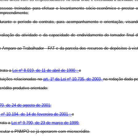
pessoas treinadas para efetuar o levantamento sócio-econômico e prestar 
 empreendimento;
 durante o período do contrato, para acompanhamento e orientação, visa
 avaliação da atividade e da capacidade de endividamento do tomador final
mparo ao Trabalhador - FAT e da parcela dos recursos de depósitos à vista
 trata a
Lei nº 8.019, de 11 de abril de 1990 ;
e
ituições relacionadas no
art. 1º da Lei nº 10.735, de 2003,
na redação dada pel
crédito produtivo orientado:
70, de 24 de agosto de 2001;
i nº 10.194, de 14 de fevereiro de 2001 ;
e
trata a
Lei nº 9.790, de 23 de março de 1999.
executar o PNMPO se já operarem com microcrédito.