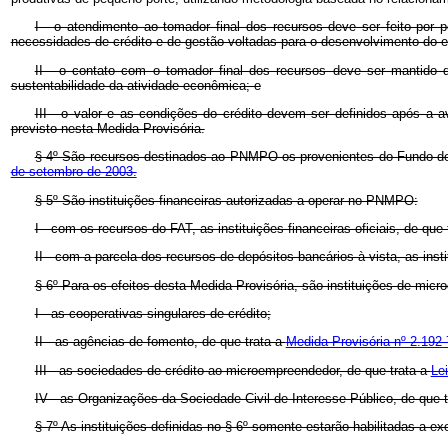
I - o atendimento ao tomador final dos recursos deve ser feito por 
necessidades de crédito e de gestão voltadas para o desenvolvimento do
II - o contato com o tomador final dos recursos deve ser mantido
sustentabilidade da atividade econômica; e
III - o valor e as condições do crédito devem ser definidos após a
previsto nesta Medida Provisória.
§ 4º São recursos destinados ao PNMPO os provenientes do Fundo de A
de setembro de 2003.
§ 5º São instituições financeiras autorizadas a operar no PNMPO:
I - com os recursos do FAT, as instituições financeiras oficiais, de que
II - com a parcela dos recursos de depósitos bancários à vista, as inst
§ 6º Para os efeitos desta Medida Provisória, são instituições de micro
I - as cooperativas singulares de crédito;
II - as agências de fomento, de que trata a
Medida Provisória nº 2.192-
III - as sociedades de crédito ao microempreendedor, de que trata a
Le
IV - as Organizações da Sociedade Civil de Interesse Público, de que 
§ 7º As instituições definidas no § 6º somente estarão habilitadas a 