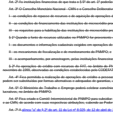
Art. 2º As instituições financeiras de que trata o § 5º do art. 1º pode
Art. 3º O Conselho Monetário Nacional - CMN e o Conselho Deliberati
I - as condições de repasse de recursos e de aquisição de operações de 
II - as condições de financiamento das instituições de microcrédito pr
III - os requisitos para a habilitação das instituições de microcrédito
§ 1º Quando a fonte de recursos utilizados no PNMPO for proveniente 
I - os documentos e informações cadastrais exigidos em operações de 
II - os mecanismos de fiscalização e de monitoramento do PNMPO; e
III - o acompanhamento, por amostragem, pelas instituições financeiras
§ 2º As operações de crédito com recursos do FAT, no âmbito do P
novembro de 1999, observadas as condições estabelecidas pelo CODEFAT
Art. 4º Fica permitida a realização de operações de crédito a pesso
podem ser substituídas por formas alternativas e adequadas de garantias, 
Art. 5º O Ministério do Trabalho e Emprego poderá celebrar convênio
lucrativos, no âmbito do PNMPO.
Art. 6º Fica criado o Comitê Interministerial do PNMPO para subsidia
e ao CMN, de acordo com suas respectivas atribuições, cabendo ao Poder
Art. 7º A
alínea "a" do § 2º do art. 11 da Lei nº 8.029, de 12 de abril de