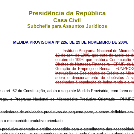
Presidência da República
Casa Civil
Subchefia para Assuntos Jurídicos
MEDIDA PROVISÓRIA Nº 226, DE 29 DE NOVEMBRO DE 2004.
Institui o Programa Nacional de Microcré
12 de abril de 1990, que trata do apoio ao
outubro de 1996, que institui a Contribuiçã
Direitos de Natureza Financeira - CPMF, da L
Geração de Emprego e Renda - FUNPROGER,
instituição de Sociedades de Crédito ao Mic
sobre o direcionamento de depósitos à vis
destinadas à população de baixa renda e a m
e o art. 62 da Constituição, adota a seguinte Medida Provisória, com força de 
mprego, o Programa Nacional de Microcrédito Produtivo Orientado - PNMPO
eendedoras de atividades produtivas de pequeno porte, a serem definidas e
a o microcrédito produtivo orientado.
to produtivo orientado o crédito concedido para o atendimento das necessidad
mento direto com os empreendedores no local onde é executada a atividade e