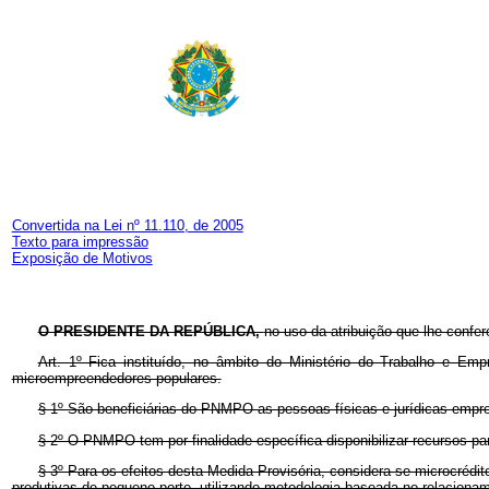
Convertida na Lei nº 11.110, de 2005
Texto para impressão
Exposição de Motivos
O PRESIDENTE DA REPÚBLICA,
no uso da atribuição que lhe confer
Art. 1º Fica instituído, no âmbito do Ministério do Trabalho e E
microempreendedores populares.
§ 1º São beneficiárias do PNMPO as pessoas físicas e jurídicas empr
§ 2º O PNMPO tem por finalidade específica disponibilizar recursos par
§ 3º Para os efeitos desta Medida Provisória, considera-se microcrédi
produtivas de pequeno porte, utilizando metodologia baseada no relaciona