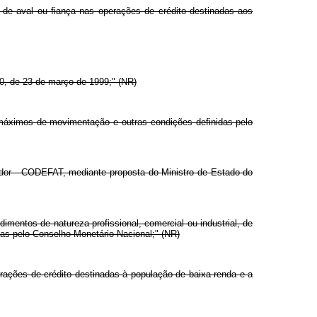
o de aval ou fiança nas operações de crédito destinadas aos
90, de 23 de março de 1999;" (NR)
s máximos de movimentação e outras condições definidas pelo
hador - CODEFAT, mediante proposta do Ministro de Estado do
imentos de natureza profissional, comercial ou industrial, de
idas pelo Conselho Monetário Nacional;" (NR)
ações de crédito destinadas à população de baixa renda e a