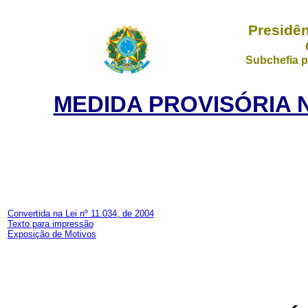
Presidên
Subchefia p
MEDIDA PROVISÓRIA N
Convertida na Lei nº 11.034, de 2004
Texto para impressão
Exposição de Motivos