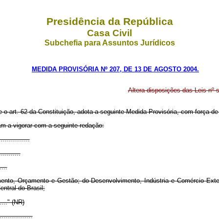
Presidência da República
Casa Civil
Subchefia para Assuntos Jurídicos
MEDIDA PROVISÓRIA Nº 207, DE 13 DE AGOSTO 2004.
Altera disposições das Leis nº 
e o art. 62 da Constituição, adota a seguinte Medida Provisória, com força de 
m a vigorar com a seguinte redação:
...............
...........
....
ento, Orçamento e Gestão; do Desenvolvimento, Indústria e Comércio Exter
ntral do Brasil;
......." (NR)
.................