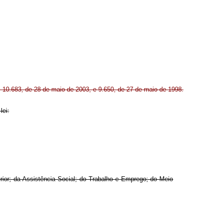
s 10.683, de 28 de maio de 2003, e 9.650, de 27 de maio de 1998.
lei:
ior; da Assistência Social; do Trabalho e Emprego; do Meio