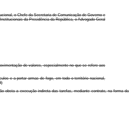
itucional, o Chefe da Secretaria de Comunicação de Governo e
Institucionais da Presidência da República, o Advogado-Geral
movimentação de valores, especialmente no que se refere aos
culos e a portar armas de fogo, em todo o território nacional,
R)
o obsta a execução indireta das tarefas, mediante contrato, na forma da