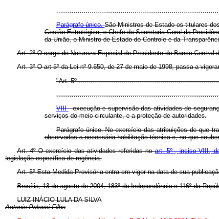
...................................................................................
Parágrafo único.
São Ministros de Estado os titulares do
Gestão Estratégica, o Chefe da Secretaria-Geral da Presidên
da União, o Ministro de Estado do Controle e da Transparênci
Art. 2º O cargo de Natureza Especial de Presidente do Banco Central d
Art. 3º O art 5º da Lei nº 9.650, de 27 de maio de 1998, passa a vigor
"Art. 5º ........................................................................
...................................................................................
VIII
- execução e supervisão das atividades de seguranç
serviços do meio circulante, e a proteção de autoridades.
Parágrafo único. No exercício das atribuições de que trat
observadas a necessária habilitação técnica e, no que couber
Art. 4º O exercício das atividades referidas no
art. 5º , inciso VIII,
legislação específica de regência.
Art. 5º
Esta Medida Provisória entra em vigor na data de sua publicaçã
Brasília, 13 de agosto de 2004; 183º da Independência e 116º da Repúb
LUIZ INÁCIO LULA DA SILVA
Antonio Palocci Filho