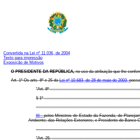
Convertida na Lei nº 11.036, de 2004
Texto para impressão
Exposição de Motivos
O PRESIDENTE DA REPÚBLICA,
no uso da atribuição que lhe confer
Art. 1º Os arts. 8º e 25 da
Lei nº 10.683, de 28 de maio de 2003,
passa
"Art. 8º ........................................................................
§ 1º ............................................................................
...................................................................................
III -
pelos Ministros de Estado da Fazenda; do Planejam
Ambiente; das Relações Exteriores; e Presidente do Banco Ce
................................................................................
"Art. 25. ......................................................................