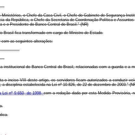
....
s Ministérios, o Chefe da Casa Civil, o Chefe do Gabinete de Segurança Inst
cia da República, o Chefe da Secretaria de Coordenação Política e Assuntos 
a e o Presidente do Banco Central do Brasil." (NR)
o Brasil fica transformado em cargo de Ministro de Estado.
ar com as seguintes alterações:
................
....
a institucional do Banco Central do Brasil, relacionadas com a guarda e a 
a o inciso VIII deste artigo, os servidores ficam autorizados a conduzir veí
, a disciplina estabelecida na Lei nº 10.826, de 22 de dezembro de 2003." (N
 da Lei nº 9.650, de 1998,
com a redação dada por esta Medida Provisória, nã
o.
lica.