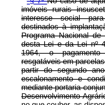
"§ 7º
No caso de aqui
imóveis rurais insusce
interesse social par
destinados à implantaç
Programa Nacional de 
desta Lei e da Lei nº
1964, o pagamento
resgatáveis em parcelas 
partir do segundo an
escalonamento e cond
mediante portaria conju
Desenvolvimento Agrári
no que couber, as dispos