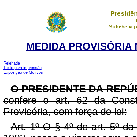
Presidên
Subchefia p
MEDIDA PROVISÓRIA Nº
Rejeitada
Texto para impressão
Exposição de Motivos
O PRESIDENTE DA REPÚ
confere o art. 62 da Const
Provisória, com força de lei:
Art. 1º O § 4º do art. 5º da