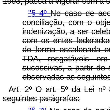
1993, passa a vigorar com a 
"§ 4º
No caso de acor
conciliação, com o obje
indenização, a ser cel
com os entes federado
de forma escalonada em
TDA, resgatáveis em 
sucessivas, a partir d
observadas as seguintes
Art. 2º O art. 5º da Lei nº
seguintes parágrafos: