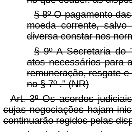
§ 8º O pagamento das 
moeda corrente, salvo
diversa constar nos nor
§ 9º A Secretaria do 
atos necessários para 
remuneração, resgate e l
no § 7º ." (NR)
Art. 3º Os acordos judicia
cujas negociações hajam inic
continuarão regidos pelas disp