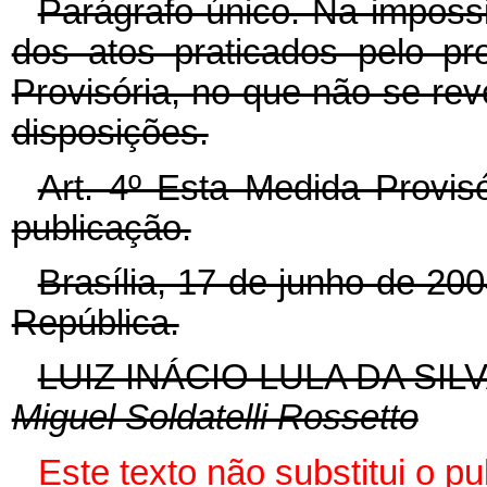
Parágrafo único. Na impossi
dos atos praticados pelo pr
Provisória, no que não se re
disposições.
Art. 4º Esta Medida Provis
publicação.
Brasília, 17 de junho de 20
República.
LUIZ INÁCIO LULA DA SIL
Miguel Soldatelli Rossetto
Este texto não substitui o p