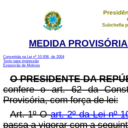
Presidên
Subchefia p
MEDIDA PROVISÓRIA N
Convertida na Lei nº 10.936, de 2004
Texto para impressão
Exposição de Motivos
O PRESIDENTE DA REPÚ
confere o art. 62 da Const
Provisória, com força de lei:
Art. 1º O
art. 2º da Lei nº
passa a vigorar com a seguin