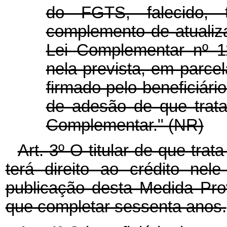
do FGTS, falecido, t
complemento de atualiz
Lei Complementar nº 1
nela prevista, em parce
firmado pelo beneficiário
de adesão de que trata
Complementar." (NR)
Art. 3º O titular de que trat
terá direito ao crédito ne
publicação desta Medida Pr
que completar sessenta anos.