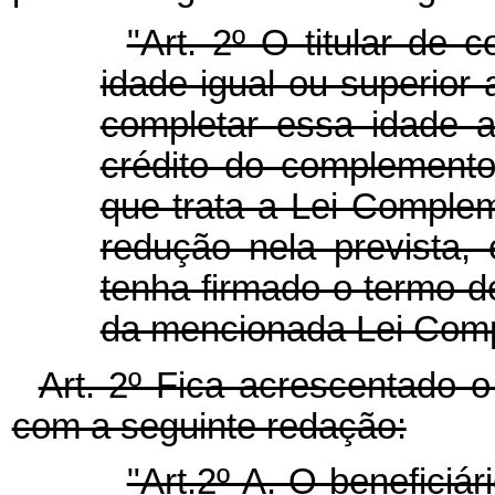
"Art. 2º O titular de
idade igual ou superior
completar essa idade a
crédito do complemento
que trata a Lei Comple
redução nela prevista,
tenha firmado o termo de
da mencionada Lei Comp
Art. 2º Fica acrescentado 
com a seguinte redação:
"Art.2º-A. O beneficiár