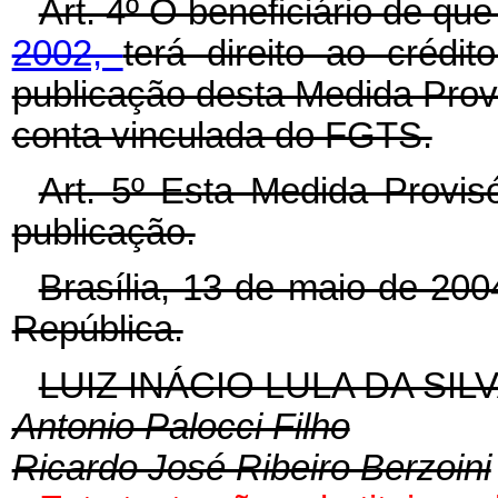
Art. 4º O beneficiário de que
2002,
terá direito ao crédit
publicação desta Medida Provis
conta vinculada do FGTS.
Art. 5º Esta Medida Provis
publicação.
Brasília, 13 de maio de 20
República.
LUIZ INÁCIO LULA DA SIL
Antonio Palocci Filho
Ricardo José Ribeiro Berzoini