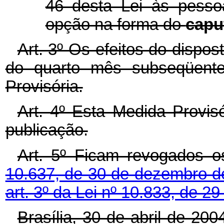
46 desta Lei às pesso
opção na forma do
capu
Art. 3º Os efeitos do dispost
do quarto mês subseqüente
Provisória.
Art. 4º Esta Medida Provis
publicação.
Art. 5º Ficam revogados 
10.637, de 30 de dezembro 
art. 3º da Lei nº 10.833, de 
Brasília, 30 de abril de 20