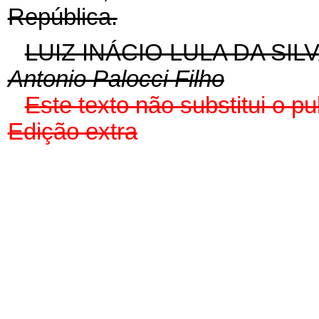
República.
LUIZ INÁCIO LULA DA SIL
Antonio Palocci Filho
Este texto não substitui o p
Edição extra