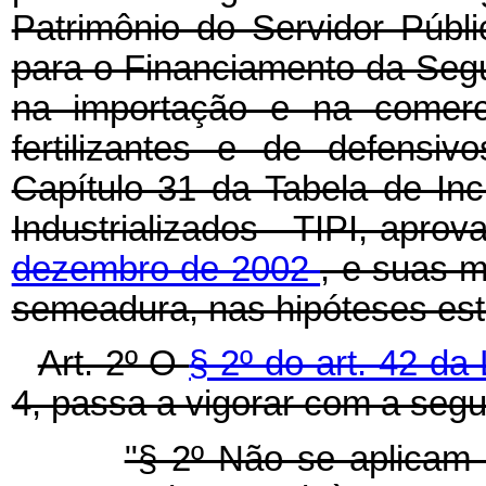
Patrimônio do Servidor Públ
para o Financiamento da Segu
na importação e na comerci
fertilizantes e de defensiv
Capítulo 31 da Tabela de In
Industrializados - TIPI, apro
dezembro de 2002
, e suas 
semeadura, nas hipóteses est
Art. 2º O
§ 2º do art. 42 da
4, passa a vigorar com a segu
"§ 2º Não se aplicam 