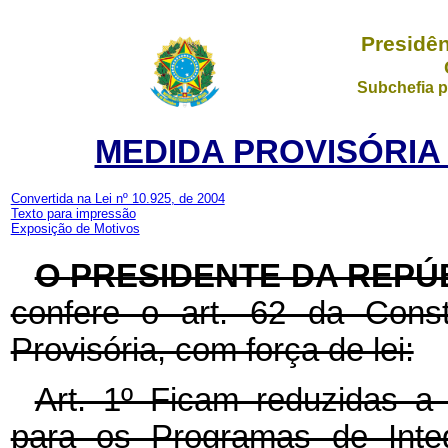
Presidên
Subchefia p
MEDIDA PROVISÓRIA N
Convertida na Lei nº 10.925, de 2004
Texto para impressão
Exposição de Motivos
O
PRESIDENTE DA REPÚ
confere o art. 62 da Const
Provisória, com força de lei:
Art. 1º Ficam reduzidas a 
para os Programas de Inte