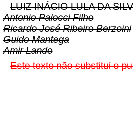
LUIZ INÁCIO LULA DA SIL
Antonio Palocci Filho
Ricardo José Ribeiro Berzoini
Guido Mantega
Amir Lando
Este texto não substitui o p