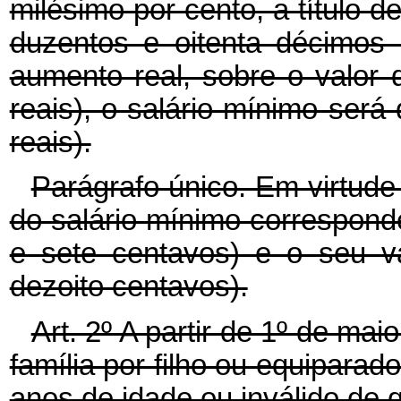
milésimo por cento, a título de
duzentos e oitenta décimos 
aumento real, sobre o valor
reais), o salário mínimo ser
reais).
Parágrafo único. Em virtude
do salário mínimo corresponde
e sete centavos) e o seu v
dezoito centavos).
Art. 2º A partir de 1º de mai
família por filho ou equiparad
anos de idade ou inválido de 