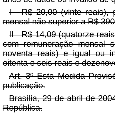
I - R$ 20,00 (vinte reais)
mensal não superior a R$ 390,
II - R$ 14,09 (quatorze rea
com remuneração mensal su
noventa reais) e igual ou i
oitenta e seis reais e dezenov
Art. 3º Esta Medida Provis
publicação.
Brasília, 29 de abril de 20
República.