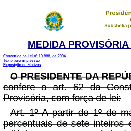
Presidên
Subchefia p
MEDIDA PROVISÓRIA N
Convertida na Lei nº 10.888, de 2004
Texto para impressão
Exposição de Motivos
O PRESIDENTE DA REPÚ
confere o art. 62 da Const
Provisória, com força de lei:
Art. 1º A partir de 1º de 
percentuais de sete inteiros