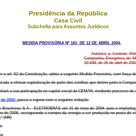
Presidência da República
Casa Civil
Subchefia para Assuntos Jurídicos
MEDIDA PROVISÓRIA Nº 181, DE 12 DE ABRIL 2004.
Autoriza a Centrais El
Companhia Energética do Ma
10.438, de 26 de abril de 200
re o art. 62 da Constituição, adota a seguinte Medida Provisória, com força de 
rizada a efetuar capitalização de parte dos créditos que detém junto à Com
liará a sua participação no capital social da CEMAR, mediante processo de 
il de 2002,
passa a vigorar com a seguinte redação:
icas Brasileiras S.A. - ELETROBRÁS até 31 de maio de 2004, para a implant
o de 2006, assegurando a compra da energia a ser produzida no prazo de vin
;" (NR)
o.
ca.