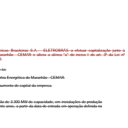
étricas Brasileiras S.A. - ELETROBRÁS a efetuar capitalização junto à
ranhão - CEMAR e altera a alínea "a" do inciso I do art. 3º da Lei nº
2.
lei:
panhia Energética do Maranhão - CEMAR.
aumento de capital da empresa.
ação de 3.300 MW de capacidade, em instalações de produção
te anos, a partir da data de entrada em operação definida no