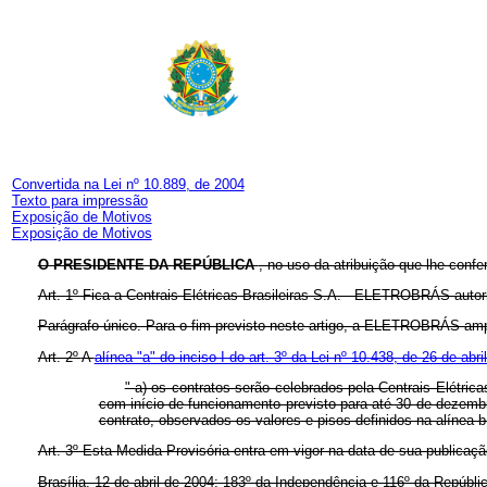
Convertida na Lei nº 10.889, de 2004
Texto para impressão
Exposição de Motivos
Exposição de Motivos
O PRESIDENTE DA REPÚBLICA
, no uso da atribuição que lhe confe
Art. 1º Fica a Centrais Elétricas Brasileiras S.A. - ELETROBRÁS auto
Parágrafo único. Para o fim previsto neste artigo, a ELETROBRÁS amp
Art. 2º
A
alínea "a" do inciso I do art. 3º da Lei nº 10.438, de 26 de abr
"
a) os contratos serão celebrados pela Centrais Elétr
com início de funcionamento previsto para até 30 de dezembr
contrato, observados os valores e pisos definidos na alínea b
Art. 3º Esta Medida Provisória entra em vigor na data de sua publicaçã
Brasília, 12 de abril de 2004; 183º da Independência e 116º da Repúbli