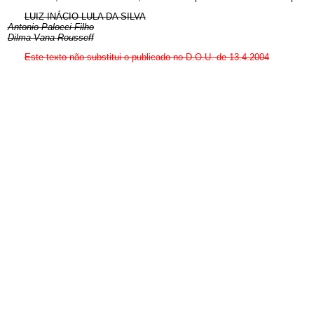
LUIZ INÁCIO LULA DA SILVA
Antonio Palocci Filho
Dilma Vana Rousseff
Este texto não substitui o publicado no D.O.U. de 13.4.2004