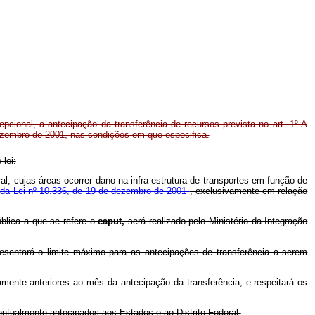
epcional, a antecipação da transferência de recursos prevista no art. 1º-A
ezembro de 2001, nas condições em que especifica.
lei:
al, cujas áreas ocorrer dano na infra-estrutura de transportes em função de
A da Lei nº 10.336, de 19 de dezembro de 2001
, exclusivamente em relação
blica a que se refere o
caput,
será realizado pelo Ministério da Integração
presentará o limite máximo para as antecipações de transferência a serem
ente anteriores ao mês da antecipação da transferência, e respeitará os
ntualmente antecipados aos Estados e ao Distrito Federal.