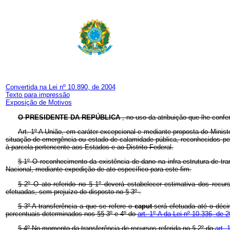
Convertida na Lei nº 10.890, de 2004
Texto para impressão
Exposição de Motivos
O PRESIDENTE DA REPÚBLICA
, no uso da atribuição que lhe confe
Art. 1º A União, em caráter excepcional e mediante proposta do Ministé
situação de emergência ou estado de calamidade pública, reconhecidos pel
à parcela pertencente aos Estados e ao Distrito Federal.
§ 1º O reconhecimento da existência de dano na infra-estrutura de t
Nacional, mediante expedição de ato específico para este fim.
§ 2º O ato referido no § 1º deverá estabelecer estimativa dos recur
efetuadas, sem prejuízo do disposto no § 3º .
§ 3º A transferência a que se refere o
caput
será efetuada até o déc
percentuais determinados nos §§ 3º e 4º do
art. 1º-A da Lei nº 10.336, de 
§ 4º No momento da transferência de recursos referida no § 2º do
art. 