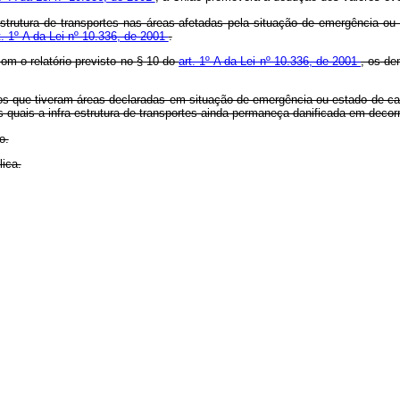
estrutura de transportes nas áreas afetadas pela situação de emergência ou
t. 1º-A da Lei nº 10.336, de 2001
.
om o relatório previsto no § 10 do
art. 1º-A da Lei nº 10.336, de 2001
, os de
dos que tiveram áreas declaradas em situação de emergência ou estado de c
s quais a infra-estrutura de transportes ainda permaneça danificada em decor
o.
ica.