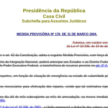
Presidência da República
Casa Civil
Subchefia para Assuntos Jurídicos
MEDIDA PROVISÓRIA Nº 178, DE 31 DE MARÇO 2004.
Autoriza, em caráter exc
da Lei nº 10.336, de 19 de d
re o art. 62 da Constituição, adota a seguinte Medida Provisória, com força de 
rio da Integração Nacional, poderá antecipar aos Estados e ao Distrito Feder
o Poder Executivo Federal, a transferência de recursos prevista no
art. 1º-
ransportes, em função de situação de emergência ou estado de calamidade pú
sos necessários para efetivação dos reparos, sendo que tal estimativa re
imo dia útil do mês subseqüente ao mês de arrecadação, ou meses imediatam
2001.
1º-A da Lei nº 10.336, de 2001
, a União promoverá a dedução dos valores eve