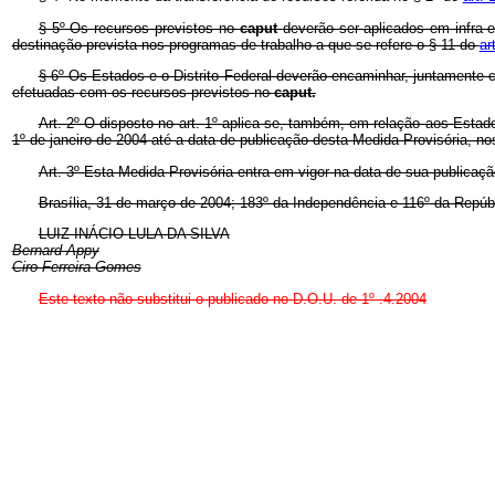
§ 5º Os recursos previstos no
caput
deverão ser aplicados em infra-
destinação prevista nos programas de trabalho a que se refere o § 11 do
ar
§ 6º Os Estados e o Distrito Federal deverão encaminhar, juntamente c
efetuadas com os recursos previstos no
caput.
Art. 2º O disposto no art. 1º aplica-se, também, em relação aos Esta
1º de janeiro de 2004 até a data de publicação desta Medida Provisória, no
Art. 3º Esta Medida Provisória entra em vigor na data de sua publicaçã
Brasília, 31 de março de 2004; 183º da Independência e 116º da Repúbl
LUIZ INÁCIO LULA DA SILVA
Bernard Appy
Ciro Ferreira Gomes
Este texto não substitui o publicado no D.O.U. de 1º .4.2004