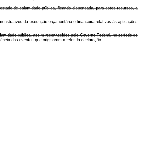
 estado de calamidade pública, ficando dispensada, para estes recursos, a
monstrativos da execução orçamentária e financeira relativos às aplicações
alamidade pública, assim reconhecidos pelo Governo Federal, no período de
rência dos eventos que originaram a referida declaração.