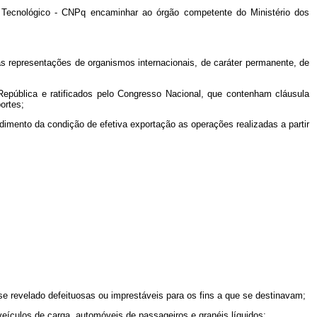
 e Tecnológico - CNPq encaminhar ao órgão competente do Ministério dos
s representações de organismos internacionais, de caráter permanente, de
 República e ratificados pelo Congresso Nacional, que contenham cláusula
ortes;
imento da condição de efetiva exportação as operações realizadas a partir
 se revelado defeituosas ou imprestáveis para os fins a que se destinavam;
eículos de carga, automóveis de passageiros e granéis líquidos;