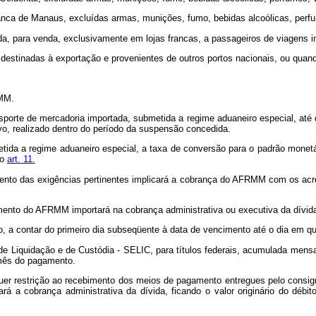
anca de Manaus, excluídas armas, munições, fumo, bebidas alcoólicas, perf
da, para venda, exclusivamente em lojas francas, a passageiros de viagens in
 destinadas à exportação e provenientes de outros portos nacionais, ou quand
RMM.
orte de mercadoria importada, submetida a regime aduaneiro especial, até o
ivo, realizado dentro do período da suspensão concedida.
tida a regime aduaneiro especial, a taxa de conversão para o padrão monetá
no
art. 11.
mento das exigências pertinentes implicará a cobrança do AFRMM com os a
nto do AFRMM importará na cobrança administrativa ou executiva da dívida, f
so, a contar do primeiro dia subseqüente à data de vencimento até o dia em qu
l de Liquidação e de Custódia - SELIC, para títulos federais, acumulada mens
 mês do pagamento.
uer restrição ao recebimento dos meios de pagamento entregues pelo consignat
rá a cobrança administrativa da dívida, ficando o valor originário do débi