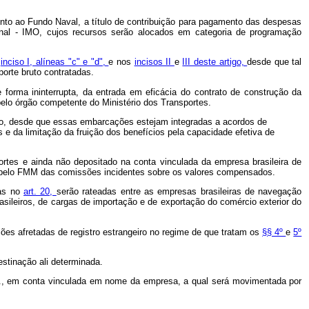
to ao Fundo Naval, a título de contribuição para pagamento das despesas
onal - IMO, cujos recursos serão alocados em categoria de programação
o
inciso I, alíneas "c" e "d",
e nos
incisos II
e
III deste artigo,
desde que tal
porte bruto contratadas.
 forma ininterrupta, da entrada em eficácia do contrato de construção da
elo órgão competente do Ministério dos Transportes.
go, desde que essas embarcações estejam integradas a acordos de
e da limitação da fruição dos benefícios pela capacidade efetiva de
ortes e ainda não depositado na conta vinculada da empresa brasileira de
o pelo FMM das comissões incidentes sobre os valores compensados.
tas no
art. 20,
serão rateadas entre as empresas brasileiras de navegação
rasileiros, de cargas de importação e de exportação do comércio exterior do
ões afretadas de registro estrangeiro no regime de que tratam os
§§ 4º
e
5º
stinação ali determinada.
A., em conta vinculada em nome da empresa, a qual será movimentada por