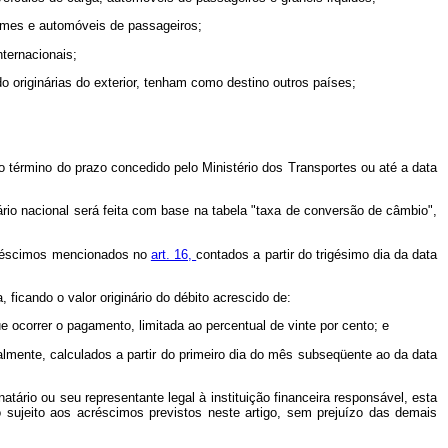
umes e automóveis de passageiros;
ternacionais;
o originárias do exterior, tenham como destino outros países;
 término do prazo concedido pelo Ministério dos Transportes ou até a data
rio nacional será feita com base na tabela "taxa de conversão de câmbio",
créscimos mencionados no
art. 16,
contados a partir do trigésimo dia da data
icando o valor originário do débito acrescido de:
e ocorrer o pagamento, limitada ao percentual de vinte por cento; e
almente, calculados a partir do primeiro dia do mês subseqüente ao da data
ário ou seu representante legal à instituição financeira responsável, esta
to sujeito aos acréscimos previstos neste artigo, sem prejuízo das demais