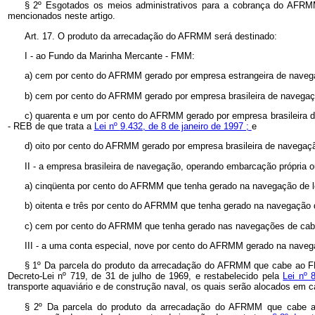
§ 2º
Esgotados os meios administrativos para a cobrança do AFRMM, 
mencionados neste artigo.
Art. 17. O produto da arrecadação do AFRMM será destinado:
I - ao Fundo da Marinha Mercante - FMM:
a) cem por cento do AFRMM gerado por empresa estrangeira de naveg
b) cem por cento do AFRMM gerado por empresa brasileira de navegaçã
c) quarenta e um por cento do AFRMM gerado por empresa brasileira de 
- REB de que trata a
Lei nº
9.432, de 8 de janeiro de 1997 ;
e
d) oito por cento do AFRMM gerado por empresa brasileira de navegação
II - a empresa brasileira de navegação, operando embarcação própria ou 
a) cinqüenta por cento do AFRMM que tenha gerado na navegação de l
b) oitenta e três por cento do AFRMM que tenha gerado na navegação 
c) cem por cento do AFRMM que tenha gerado nas navegações de cabot
III - a uma conta especial, nove por cento do AFRMM gerado na navegaç
§ 1º
Da parcela do produto da arrecadação do AFRMM que cabe ao FMM
Decreto-Lei nº
719, de 31 de julho de 1969, e restabelecido pela
Lei nº
transporte aquaviário e de construção naval, os quais serão alocados em 
§ 2º
Da parcela do produto da arrecadação do AFRMM que cabe ao