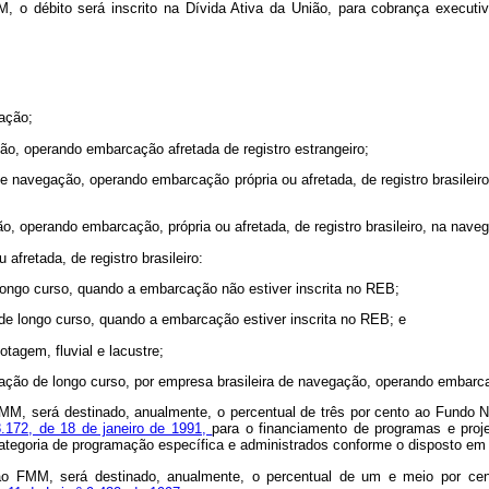
o débito será inscrito na Dívida Ativa da União, para cobrança executiv
ação;
o, operando embarcação afretada de registro estrangeiro;
navegação, operando embarcação própria ou afretada, de registro brasileiro,
, operando embarcação, própria ou afretada, de registro brasileiro, na nave
afretada, de registro brasileiro:
ongo curso, quando a embarcação não estiver inscrita no REB;
de longo curso, quando a embarcação estiver inscrita no REB; e
agem, fluvial e lacustre;
ão de longo curso, por empresa brasileira de navegação, operando embarcação
, será destinado, anualmente, o percentual de três por cento ao Fundo Na
8.172, de 18 de janeiro de 1991,
para o financiamento de programas e proje
categoria de programação específica e administrados conforme o disposto em
 FMM, será destinado, anualmente, o percentual de um e meio por cent