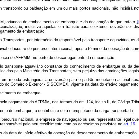
em transbordo ou baldeação em um ou mais portos nacionais, não incidirá nov
M, oriundos do conhecimento de embarque e da declaração de que trata o
§
nalização, inclusive aquelas em trânsito para o exterior, deverão ser dis
rregamento da embarcação.
 Transportes, por intermédio do responsável pelo transporte aquaviário, os d
uvial e lacustre de percurso internacional, após o término da operação de c
ncidência do AFRMM, no porto de descarregamento da embarcação.
do transporte aquaviário constante do conhecimento de embarque ou da de
ecidas pelo Ministério dos Transportes, sem prejuízo das cominações legais 
o em moeda estrangeira, a conversão para o padrão monetário nacional ser
rado do Comércio Exterior - SISCOMEX, vigente na data do efetivo pagamen
hecimento de embarque.
 pelo pagamento do AFRMM, nos termos do art. 124, inciso II, do Código Tribu
o de embarque, o contribuinte será o proprietário da carga transportada.
e percurso nacional, a empresa de navegação ou seu representante legal q
 responsável pelo seu recolhimento com os acréscimos previstos no
art. 16.
os da data do início efetivo da operação de descarregamento da embarcação.