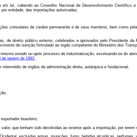
sto em lei, cabendo ao Conselho Nacional de Desenvolvimento Científico
l, por entidade, das importações autorizadas;
tições consulares de caráter permanente e de seus membros, bem como pela
as, de direito público externo, celebrados e aprovados pelo Presidente da
imento de isenção formulado ao órgão competente do Ministério dos Transp
o mesmo estado ou após processo de industrialização, excetuando-se do atend
8 de janeiro de 1992;
r intermédio de órgãos da administração direta, autárquica e fundacional;
ção;
xportador brasileiro;
e valor, que tenham sido devolvidas ao exterior após a importação, por terem
cidental, excluídas armas, munições, fumo, bebidas alcoólicas, perfumes, v