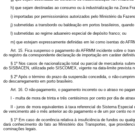
h) que sejam destinadas ao consumo ou à industrialização na Zona Fr
i) importadas por permissionários autorizados pelo Ministério da Fazen
j) submetidas a transbordo ou baldeação em portos brasileiros, quando
l) submetidas ao regime aduaneiro especial de depósito franco; ou
m) que estejam expressamente definidas em lei como isentas do AF
Art. 15. Fica suspenso o pagamento do AFRMM incidente sobre o transp
do registro da correspondente declaração de importação em caráter definit
§ 1º
Nos casos de nacionalização total ou parcial de mercadoria subme
do SISBACEN, utilizada pelo SISCOMEX, vigente na data-limite prevista 
§ 2º
Após o término do prazo da suspensão concedida, o não-cumpri
do descarregamento em porto brasileiro.
Art. 16. O não-pagamento, o pagamento incorreto ou o atraso no pagame
I - multa de mora de trinta e três centésimos por cento por dia de atra
II - juros de mora equivalentes à taxa referencial do Sistema Especia
de vencimento até o mês anterior ao do pagamento e de um por cento no
§ 1º
Em caso de ocorrência relativa à insuficiência de fundos ou qualq
dará conhecimento do fato ao Ministério dos Transportes, que providencia
cominações legais.