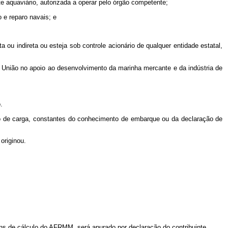
te aquaviário, autorizada a operar pelo órgão competente;
o e reparo navais; e
ou indireta ou esteja sob controle acionário de qualquer entidade estatal,
 União no apoio ao desenvolvimento da marinha mercante e da indústria de
.
ão de carga, constantes do conhecimento de embarque ou da declaração de
originou.
ns de cálculo do AFRMM, será apurado por declaração do contribuinte.