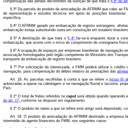
compensação das perdas decorrentes da isenção de que trata o
§ 8º
do art
§ 3º
Da parcela do produto da arrecadação do AFRMM que cabe ao FMM,
de representação e estudos técnicos em apoio às posições brasileiras
específica.
§ 4º
O AFRMM gerado por embarcação de registro estrangeiro, afretad
embarcação esteja substituindo outra em construção em estaleiro brasileiro
§ 5º
A destinação de que trata o
§ 4º
far-se-á enquanto durar a con
embarcação, que ocorre com o início do cumprimento de cronograma físico 
§ 6º
A ocupação de espaços por empresas brasileiras de navegação em 
associação homologados pelo órgão competente do Ministério dos Transporte
transporte da embarcação de registro brasileiro.
§ 7º
Por solicitação da interessada, o FMM poderá utilizar o crédit
navegação, para compensação do débito relativo às prestações das
alínea
Art. 18. As parcelas recolhidas à conta a que se refere o
inciso III 
autorizadas a operar na cabotagem e na navegação fluvial e lacustre, propo
País.
§ 1º
O total de fretes referidos no
caput
será obtido quando operando e
do art. 17,
conforme se dispuser em regulamento.
§ 2º
O produto do rateio a que se refere este artigo será depositado,
Art. 19. O produto da arrecadação do AFRMM destinado a empresa br
intermédio do agente financeiro do FMM, nos seguintes casos: