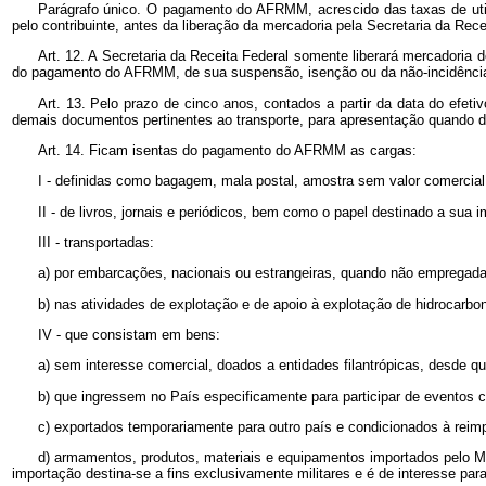
Parágrafo único. O pagamento do AFRMM, acrescido das taxas de uti
pelo contribuinte, antes da liberação da mercadoria pela Secretaria da Rece
Art. 12. A Secretaria da Receita Federal somente liberará mercadoria 
do pagamento do AFRMM, de sua suspensão, isenção ou da não-incidência, 
Art. 13. Pelo prazo de cinco anos, contados a partir da data do efe
demais documentos pertinentes ao transporte, para apresentação quando da 
Art. 14. Ficam isentas do pagamento do AFRMM as cargas:
I - definidas como bagagem, mala postal, amostra sem valor comercial 
II - de livros, jornais e periódicos, bem como o papel destinado a sua 
III - transportadas:
a) por embarcações, nacionais ou estrangeiras, quando não empregada
b) nas atividades de explotação e de apoio à explotação de hidrocarbo
IV - que consistam em bens:
a) sem interesse comercial, doados a entidades filantrópicas, desde qu
b) que ingressem no País especificamente para participar de eventos c
c) exportados temporariamente para outro país e condicionados à rei
d) armamentos, produtos, materiais e equipamentos importados pelo Mi
importação destina-se a fins exclusivamente militares e é de interesse par