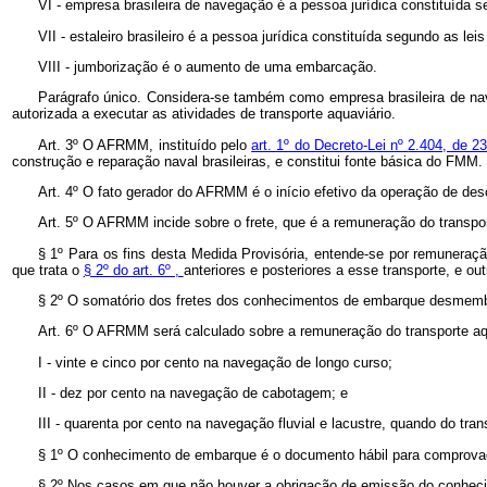
VI - empresa brasileira de navegação é a pessoa jurídica constituída s
VII - estaleiro brasileiro é a pessoa jurídica constituída segundo as le
VIII - jumborização é o aumento de uma embarcação.
Parágrafo único. Considera-se também como empresa brasileira de naveg
autorizada a executar as atividades de transporte aquaviário.
Art. 3º
O AFRMM, instituído pelo
art. 1º do Decreto-Lei nº
2.404, de 2
construção e reparação naval brasileiras, e constitui fonte básica do FMM.
Art. 4º
O fato gerador do AFRMM é o início efetivo da operação de des
Art. 5º
O AFRMM incide sobre o frete, que é a remuneração do transport
§ 1º Para os fins desta Medida Provisória, entende-se por remunera
que trata o
§ 2º do art. 6º ,
anteriores e posteriores a esse transporte, e ou
§ 2º O somatório dos fretes dos conhecimentos de embarque desmembr
Art. 6º
O AFRMM será calculado sobre a remuneração do transporte aqua
I - vinte e cinco por cento na navegação de longo curso;
II - dez por cento na navegação de cabotagem; e
III - quarenta por cento na navegação fluvial e lacustre, quando do tran
§ 1º
O conhecimento de embarque é o documento hábil para comprovaçã
§ 2º
Nos casos em que não houver a obrigação de emissão do conhecime