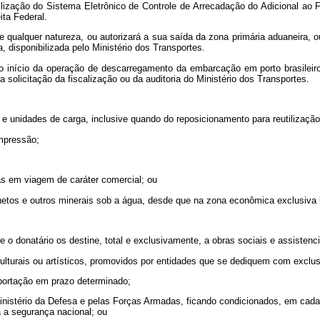
lização do Sistema Eletrônico de Controle de Arrecadação do Adicional a
ita Federal.
de qualquer natureza, ou autorizará a sua saída da zona primária aduaneira,
disponibilizada pelo Ministério dos Transportes.
tivo início da operação de descarregamento da embarcação em porto brasilei
solicitação da fiscalização ou da auditoria do Ministério dos Transportes.
e unidades de carga, inclusive quando do reposicionamento para reutilização
impressão;
s em viagem de caráter comercial; ou
netos e outros minerais sob a água, desde que na zona econômica exclusiva b
e o donatário os destine, total e exclusivamente, a obras sociais e assistenc
ulturais ou artísticos, promovidos por entidades que se dediquem com exclus
mportação em prazo determinado;
nistério da Defesa e pelas Forças Armadas, ficando condicionados, em cada
a a segurança nacional; ou