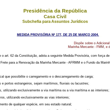
Presidência da República
Casa Civil
Subchefia para Assuntos Jurídicos
MEDIDA PROVISÓRIA Nº 177, DE 25 DE MARÇO 2004.
Dispõe sobre o Adicion
Marinha Mercante - FMM, e d
e o art. 62 da Constituição, adota a seguinte Medida Provisória, com força de 
ao Frete para a Renovação da Marinha Mercante - AFRMM e o Fundo da Marin
local que possibilite o carregamento e o descarregamento de carga;
s e portos estrangeiros, sejam marítimos, fluviais ou lacustres;
s, utilizando exclusivamente a via marítima ou a via marítima e as interiores;
iros, utilizando exclusivamente as vias interiores;
ento de qualquer espécie, em seu estado natural;