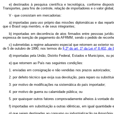
e) destinados à pesquisa científica e tecnológica, conforme dispo
Transportes, para fins de controle, relação de importadores e o valor globa
V - que consistam em mercadorias:
a) importadas para uso próprio das missões diplomáticas e das repar
que o Brasil seja membro, e de seus integrantes;
b) importadas em decorrência de atos firmados entre pessoas jurídic
expressa de isenção de pagamento do AFRMM, sendo o pedido de reconhec
c) submetidas a regime aduaneiro especial que retornem ao exterior n
de 5 de outubro de 1990, nos termos do
§ 2º
do art. 1º
da Lei nº
8.402, de 
d) importadas pela União, Distrito Federal, Estados e Municípios, ou po
e) que retornem ao País nas seguintes condições:
1. enviadas em consignação e não vendidas nos prazos autorizados;
2. por defeito técnico que exija sua devolução, para reparo ou substitui
3. por motivo de modificações na sistemática do país importador;
4. por motivo de guerra ou calamidade pública; ou
5. por quaisquer outros fatores comprovadamente alheios à vontade do e
f) importadas em substituição a outras idênticas, em igual quantidade 
g) que sejam destinadas ao consumo ou industrialização na Amazônia O