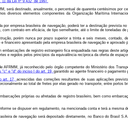
. 11 da Lei nº
9.432, de 1997.
 será destinado, anualmente, o percentual de quarenta centésimos por cen
 nos diversos elementos componentes da Organização Marítima Internaci
a por empresa brasileira de navegação, poderá ter a destinação prevista n
, com contrato em eficácia, de tipo semelhante, até o limite de toneladas de 
strução, porém nunca por prazo superior a trinta e seis meses, contado, de
e financeiro apresentado pela empresa brasileira de navegação e aprovado p
embarcações de registro estrangeiro fica enquadrada nas regras deste arti
s e regidos pelos princípios da equivalência recíproca da oferta de espaços 
o de AFRMM, já reconhecido pelo órgão competente do Ministério dos Transp
s "c" e "d" do inciso I do art. 19,
garantido ao agente financeiro o pagament
do art. 17,
acrescidas das correções resultantes de suas aplicações previs
rcionalmente ao total de fretes por elas gerado no transporte, entre portos b
mbarcações próprias ou afretadas de registro brasileiro, bem como embarcaç
 conforme se dispuser em regulamento, na mencionada conta e terá a mesma de
asileira de navegação será depositado diretamente, no Banco do Brasil S.