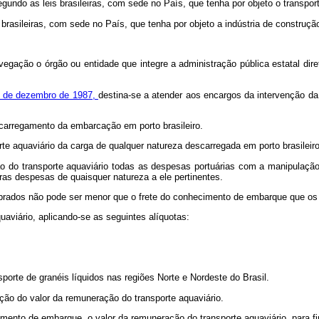
egundo as leis brasileiras, com sede no País, que tenha por objeto o transpor
is brasileiras, com sede no País, que tenha por objeto a indústria de construçã
ação o órgão ou entidade que integre a administração pública estatal direta 
3 de dezembro de 1987,
destina-se a atender aos encargos da intervenção da
carregamento da embarcação em porto brasileiro.
e aquaviário da carga de qualquer natureza descarregada em porto brasileiro
ção do transporte aquaviário todas as despesas portuárias com a manipulaç
tras despesas de quaisquer natureza a ele pertinentes.
ados não pode ser menor que o frete do conhecimento de embarque que os 
viário, aplicando-se as seguintes alíquotas:
sporte de granéis líquidos nas regiões Norte e Nordeste do Brasil.
o do valor da remuneração do transporte aquaviário.
nto de embarque, o valor da remuneração do transporte aquaviário, para fi