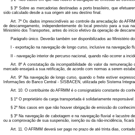
§ 3º
Sobre as mercadorias destinadas a porto brasileiro, que efetuar
sido calculado desde a sua origem até seu destino final.
Art. 7º
Os dados imprescindíveis ao controle da arrecadação do AFRM
de descarregamento, independentemente do local previsto para a sua nacio
Ministério dos Transportes, antes do início efetivo da operação de desca
Parágrafo único. Deverão também ser disponibilizados ao Ministério dos
I - exportação na navegação de longo curso, inclusive na navegação fl
II - navegação interior de percurso nacional, quando não ocorrer a i
Art. 8º
A constatação da incompatibilidade do valor da remuneração 
mercado ensejará a sua retificação, de acordo com normas a serem estabel
Art. 9º
Na navegação de longo curso, quando o frete estiver express
Informações do Banco Central - SISBACEN, utilizada pelo Sistema Integ
Art. 10. O contribuinte do AFRMM é o consignatário constante do con
§ 1º
O proprietário da carga transportada é solidariamente responsável
§ 2º
Nos casos em que não houver obrigação de emissão do conheciment
§ 3º
Na navegação de cabotagem e na navegação fluvial e lacustre d
ou a comprovação de sua suspensão, isenção ou da não-incidência, ficará
Art. 11. O AFRMM deverá ser pago no prazo de até trinta dias, contad