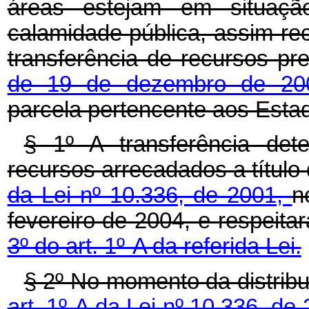
áreas estejam em situaç
calamidade pública, assim re
transferência de recursos pr
de 19 de dezembro de 2
parcela pertencente aos Estad
§ 1º A transferência de
recursos arrecadados a título 
da Lei nº 10.336, de 2001,
n
fevereiro de 2004, e respeit
3º do art. 1º-A da referida Lei.
§ 2º No momento da distribu
art. 1º-A da Lei nº 10.336, de