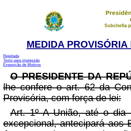
Presidên
Subchefia p
MEDIDA PROVISÓRIA N
Rejeitada
Texto para impressão
Exposição de Motivos
O PRESIDENTE DA REP
lhe confere o art. 62 da Con
Provisória, com força de lei:
Art. 1º A União, até o di
excepcional, antecipará aos E