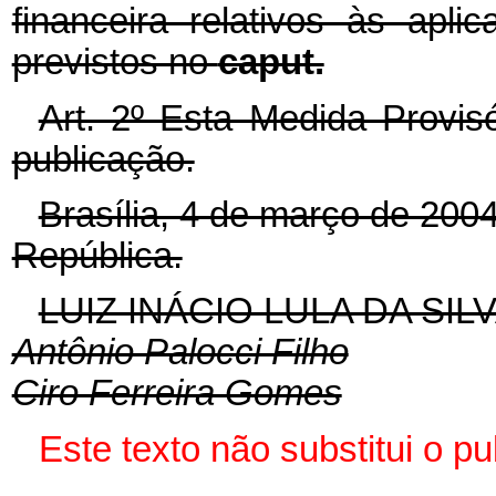
financeira relativos às apl
previstos no
caput.
Art. 2º Esta Medida Provis
publicação.
Brasília, 4 de março de 200
República.
LUIZ INÁCIO LULA DA SIL
Antônio Palocci Filho
Ciro Ferreira Gomes
Este texto não substitui o p