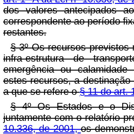
dos valores antecipados ao
correspondente ao período fix
restantes.
§ 3º Os recursos previstos
infra-estrutura de transp
emergência ou calamidade p
estes recursos, a destinação
a que se refere o
§ 11 do art.
§ 4º Os Estados e o Dist
juntamente com o relatório p
10.336, de 2001,
os demonstr