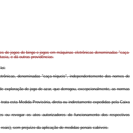
es de jogos de bingo e jogos em máquinas eletrônicas denominadas "caça-
asia, e dá outras providências.
lei:
eletrônicas, denominadas "caça-níqueis", independentemente dos nomes de
e de exploração de jogo de azar, que derrogou, excepcionalmente, as normas
trata esta Medida Provisória, direta ou indiretamente expedidas pela Caixa
ntes ou revogar os atos autorizadores do funcionamento dos respectivos
l reais), sem prejuízo da aplicação de medidas penais cabíveis.