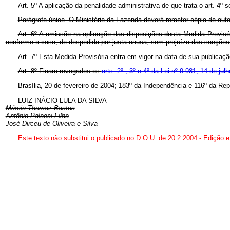
Art. 5º A aplicação da penalidade administrativa de que trata o art. 4º 
Parágrafo único. O Ministério da Fazenda deverá remeter cópia do auto
Art. 6º A omissão na aplicação das disposições desta Medida Provisó
conforme o caso, de despedida por justa causa, sem prejuízo das sanções
Art. 7º Esta Medida Provisória entra em vigor na data de sua publicaçã
Art. 8º Ficam revogados os
arts. 2º , 3º e 4º da Lei nº 9.981, 14 de ju
Brasília, 20 de fevereiro de 2004; 183º da Independência e 116º da Rep
LUIZ INÁCIO LULA DA SILVA
Márcio Thomaz Bastos
Antônio Palocci Filho
José Dirceu de Oliveira e Silva
Este texto não substitui o publicado no D.O.U. de 20.2.2004 - Edição e