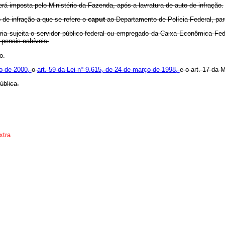
será imposta pelo Ministério da Fazenda, após a lavratura de auto de infração.
 de infração a que se refere o
caput
ao Departamento de Polícia Federal, p
ria sujeita o servidor público federal ou empregado da Caixa Econômica Fed
 penais cabíveis.
o.
lho de 2000,
o
art. 59 da Lei nº 9.615, de 24 de março de 1998,
e o art. 17 da 
ública.
xtra