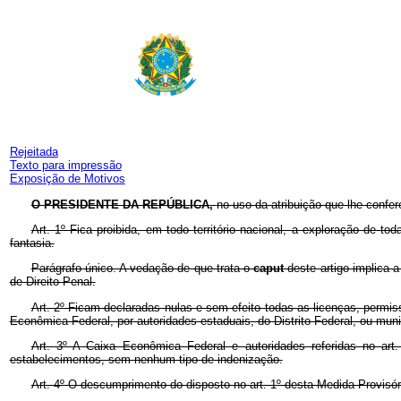
Rejeitada
Texto para impressão
Exposição de Motivos
O PRESIDENTE DA REPÚBLICA,
no uso da atribuição que lhe confer
Art. 1º Fica proibida, em todo território nacional, a exploração d
fantasia.
Parágrafo único. A vedação de que trata o
caput
deste artigo implica 
de Direito Penal.
Art. 2º Ficam declaradas nulas e sem efeito todas as licenças, permis
Econômica Federal, por autoridades estaduais, do Distrito Federal, ou muni
Art. 3º A Caixa Econômica Federal e autoridades referidas no art.
estabelecimentos, sem nenhum tipo de indenização.
Art. 4º O descumprimento do disposto no art. 1º desta Medida Provisóri