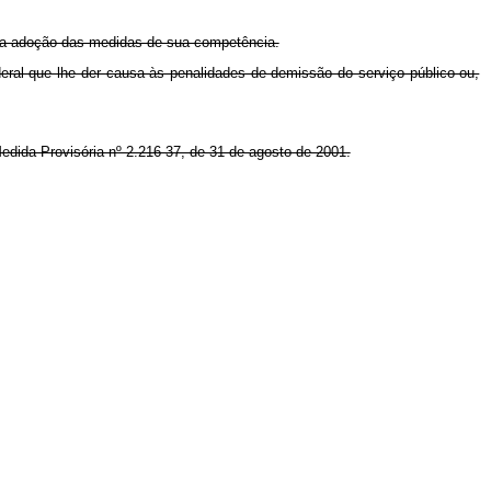
ara adoção das medidas de sua competência.
eral que lhe der causa às penalidades de demissão do serviço público ou,
Medida Provisória nº 2.216-37, de 31 de agosto de 2001.