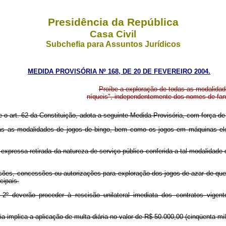
Presidência da República
Casa Civil
Subchefia para Assuntos Jurídicos
MEDIDA PROVISÓRIA Nº 168, DE 20 DE FEVEREIRO 2004.
Proíbe a exploração de todas as modalidad
níqueis", independentemente dos nomes de fant
e o art. 62 da Constituição, adota a seguinte Medida Provisória, com força de 
e todas as modalidades de jogos de bingo, bem como os jogos em máquinas 
a expressa retirada da natureza de serviço público conferida a tal modalidad
sões, concessões ou autorizações para exploração dos jogos de azar de que 
cipais.
 2º deverão proceder à rescisão unilateral imediata dos contratos vige
a implica a aplicação de multa diária no valor de R$ 50.000,00 (cinqüenta mi