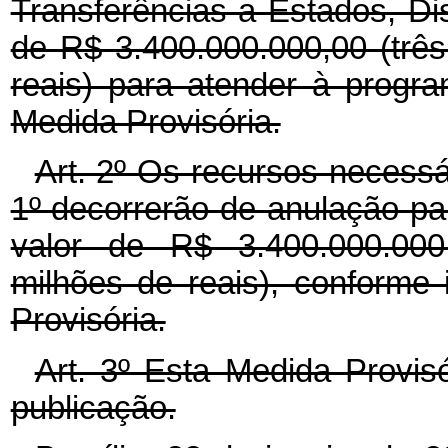
Transferências a Estados, Dis
de R$ 3.400.000.000,00 (três
reais) para atender à progr
Medida Provisória.
Art. 2º Os recursos necessá
1º decorrerão de anulação pa
valor de R$ 3.400.000.000,
milhões de reais), conforme
Provisória.
Art. 3º Esta Medida Provis
publicação.