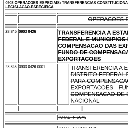
0903 OPERACOES ESPECIAIS: TRANSFERENCIAS CONSTITUCIONA
LEGISLACAO ESPECIFICA
OPERACOES E
28 845
0903 0426
TRANSFERENCIA A ESTA
FEDERAL E MUNICIPIOS
COMPENSACAO DAS EXP
FUNDO DE COMPENSAC
EXPORTACOES
28 845
0903 0426 0001
TRANSFERENCIA A 
DISTRITO FEDERAL 
PARA COMPENSACA
EXPORTACOES - FU
COMPENSACAO DE 
NACIONAL
TOTAL - FISCAL