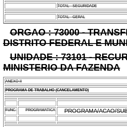
TOTAL - SEGURIDADE
TOTAL - GERAL
ORGAO : 73000 - TRANS
DISTRITO FEDERAL E MUN
UNIDADE : 73101 - REC
MINISTERIO DA FAZENDA
ANEXO II
PROGRAMA DE TRABALHO (CANCELAMENTO)
FUNC.
PROGRAMATICA
PROGRAMA/ACAO/SUB