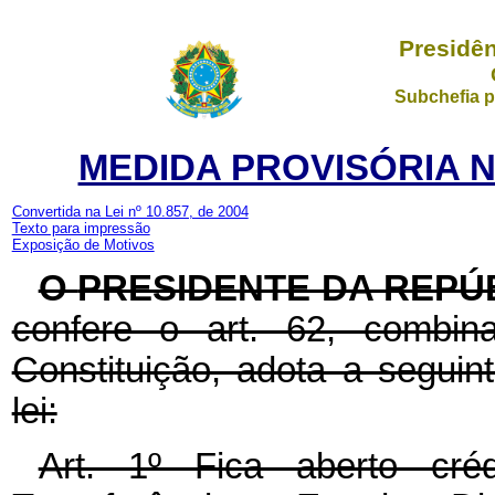
Presidên
Subchefia p
MEDIDA PROVISÓRIA Nº
Convertida na Lei nº 10.857, de 2004
Texto para impressão
Exposição de Motivos
O
PRESIDENTE DA REPÚ
confere o art. 62, combi
Constituição, adota a seguin
lei:
Art. 1º Fica aberto créd