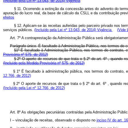
(Incluído pela Lei nº 13.043, de 2014)
Vigência
§ 11. Ocorrendo a extinção da concessão antes do advento do termo 
apuração do lucro real, da base de cálculo da CSLL e da contribuição prev
efeitos
§ 12. Aplicam-se às receitas auferidas pelo parceiro privado nos te
serviços públicos.
(Incluído pela Lei nº 13.043, de 2014)
Vigência
(Vide 
Art. 7º A contraprestação da Administração Pública será obrigatoriament
Parágrafo único. É facultado à Administração Pública, nos termos do con
§1º É facultado à Administração Pública, nos termos do contrato, ef
Provisória nº 575, de 2012)
§ 2º O aporte de recursos de que trata o § 2º do art. 6º , quand
(Incluído pela Medida Provisória nº 575, de 2012)
§ 1º
É facultado à administração pública, nos termos do contrato,
12.766, de 2012)
§ 2º O aporte de recursos de que trata o § 2º do art. 6º , quando
(Incluído pela Lei nº 12.766, de 2012)
Art. 8º As obrigações pecuniárias contraídas pela Administração Públic
I – vinculação de receitas, observado o disposto no
inciso IV do art. 1