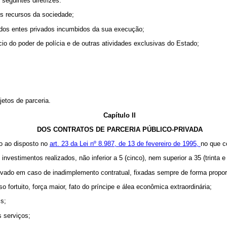
seguintes diretrizes:
s recursos da sociedade;
 e dos entes privados incumbidos da sua execução;
ício do poder de polícia e de outras atividades exclusivas do Estado;
etos de parceria.
Capítulo II
DOS CONTRATOS DE PARCERIA PÚBLICO-PRIVADA
ão ao disposto no
art. 23 da Lei nº 8.987, de 13 de fevereiro de 1995,
no que c
nvestimentos realizados, não inferior a 5 (cinco), nem superior a 35 (trinta e
privado em caso de inadimplemento contratual, fixadas sempre de forma propor
so fortuito, força maior, fato do príncipe e álea econômica extraordinária;
s;
 serviços;