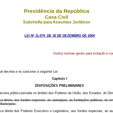
Presidência da República
Casa Civil
Subchefia para Assuntos Jurídicos
LEI Nº 11.079, DE 30 DE DEZEMBRO DE 2004
Institui normas gerais para licitação e c
l decreta e eu sanciono a seguinte Lei:
Capítulo I
DISPOSIÇÕES PRELIMINARES
 parceria público-privada no âmbito dos Poderes da União, dos Estados, do Dis
ica direta, aos fundos especiais, às autarquias, às fundações públicas, às
 Municípios.
ica direta dos Poderes Executivo e Legislativo, aos fundos especiais, às 