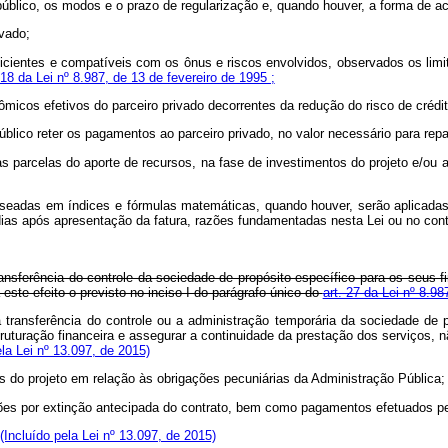
 público, os modos e o prazo de regularização e, quando houver, a forma de a
ivado;
uficientes e compatíveis com os ônus e riscos envolvidos, observados os lim
 18 da Lei nº 8.987, de 13 de fevereiro de 1995 ;
cos efetivos do parceiro privado decorrentes da redução do risco de crédito
público reter os pagamentos ao parceiro privado, no valor necessário para rep
s parcelas do aporte de recursos, na fase de investimentos do projeto e/ou a
 baseadas em índices e fórmulas matemáticas, quando houver, serão aplicad
 dias após apresentação da fatura, razões fundamentadas nesta Lei ou no contr
ransferência do controle da sociedade de propósito específico para os seus 
este efeito o previsto no inciso I do parágrafo único do
art. 27 da Lei nº 8.98
 a transferência do controle ou a administração temporária da sociedade d
ruturação financeira e assegurar a continuidade da prestação dos serviços, n
a Lei nº 13.097, de 2015)
 do projeto em relação às obrigações pecuniárias da Administração Pública;
zações por extinção antecipada do contrato, bem como pagamentos efetuados pe
(Incluído pela Lei nº 13.097, de 2015)