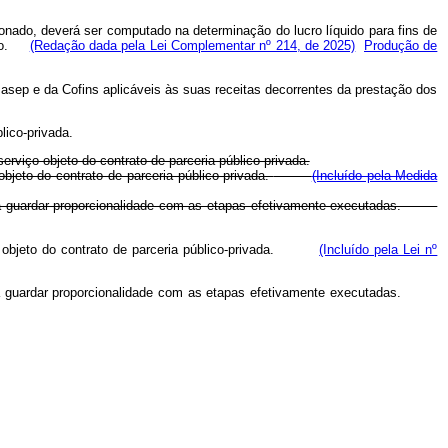
onado, deverá ser computado na determinação do lucro líquido para fins de
nção.
(Redação dada pela Lei Complementar nº 214, de 2025)
Produção de
Pasep e da Cofins aplicáveis às suas receitas decorrentes da prestação dos
lico-privada.
erviço objeto do contrato de parceria público-privada.
objeto do contrato de parceria público-privada.
(Incluído pela Medida
 deverá guardar proporcionalidade com as etapas efetivamente executadas.
viço objeto do contrato de parceria público-privada.
(Incluído pela Lei nº
deverá guardar proporcionalidade com as etapas efetivamente executadas.