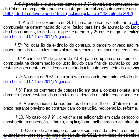
§ 4º A parcela excluída nos termos do § 3º deverá ser computada na 
da Cofins, na proporção em que o custo para a realização de obras e aquis
8.987, de 13 de fevereiro de 1995.
(Incluído pela Lei nº 12.766, de 2012)
§ 4º Até 31 de dezembro de 2013, para os optantes conforme o
art
computada na determinação do lucro líquido para fins de apuração do lucr
de obras e aquisição de bens a que se refere o § 2º deste artigo for real
pela Lei nº 13.043, de 2014)
Vigência
§ 5º Por ocasião da extinção do contrato, o parceiro privado não 
houverem sido realizados com valores provenientes do aporte de recurs
§ 6º A partir de 1º de janeiro de 2014, para os optantes conforme o
computada na determinação do lucro líquido para fins de apuração do luc
restante do contrato, considerado a partir do início da prestação dos s
§ 7º No caso do § 6º , o valor a ser adicionado em cada período d
pela Lei nº 13.043, de 2014)
Vigência
§ 8º Para os contratos de concessão em que a concessionária já te
durante o prazo restante do contrato, considerando o saldo remanesce
§ 9º A parcela excluída nos termos do inciso III do § 3º deverá se
prazo restante previsto no contrato para construção, recuperação, refor
§ 10. No caso do § 9º , o valor a ser adicionado em cada período d
construção, recuperação, reforma, ampliação ou melhoramento da infraes
§ 11. Ocorrendo a extinção da concessão antes do advento do termo 
apuração do lucro real, da base de cálculo da CSLL e da base de cálculo 