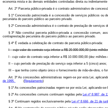
economia mista e às demais entidades controladas direta ou indiretamen
Art. 2º Parceria público-privada é o contrato administrativo de conces
§ 1º Concessão patrocinada é a concessão de serviços públicos ou de
pecuniária do parceiro público ao parceiro privado.
§ 2º Concessão administrativa é o contrato de prestação de serviços d
§ 3º Não constitui parceria público-privada a concessão comum, as
contraprestação pecuniária do parceiro público ao parceiro privado.
§ 4º É vedada a celebração de contrato de parceria público-privada:
I – cujo valor do contrato seja inferior a R$ 20.000.000,00 (vinte milhõe
I - cujo valor do contrato seja inferior a R$ 10.000.000,00 (dez mil
II – cujo período de prestação do serviço seja inferior a 5 (cinco) anos;
III – que tenha como objeto único o fornecimento de mão-de-obra, o f
Art. 3º As concessões administrativas regem-se por esta Lei, aplican
de 1995.
(
Regulamento
)
§ 1º As concessões patrocinadas regem-se por esta Lei, aplicando-se-
§ 2º As concessões comuns continuam regidas pela
Lei nº 8.987, de 1
§ 3º Continuam regidos exclusivamente pela
Lei nº 8.666, de 21 de ju