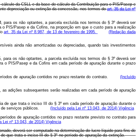
de cálculo da CSLL e da base de cálculo da Contribuição para o PIS/Pasep e
ediante depreciação ou extinção da concessão, nos termos do
art. 35 da Lei nº
, para os não optantes, a parcela excluída nos termos do § 3º deverá ser
ra o PIS/Pasep e da Cofins, na proporção em que o custo para a realização
 do
art. 35 da Lei nº 8.987, de 13 de fevereiro de 1995.
(Redação dada
ersíveis ainda não amortizadas ou depreciadas, quando tais investimentos
5, para os não optantes, a parcela excluída nos termos do § 3º deverá ser
para o PIS/Pasep e da Cofins em cada período de apuração durante o prazo
 de períodos de apuração contidos no prazo restante do contrato.
(Incluído
º , as adições subsequentes serão realizadas em cada período de apuração
ia de que trata o inciso III do § 3º em cada período de apuração durante o
tação de serviços públicos.
(Incluído pela Lei nº 13.043, de 2014)
Vigência
 períodos de apuração contidos no prazo restante previsto no contrato para
la Lei nº 13.043, de 2014)
Vigência
ionado, deverá ser computado na determinação do lucro líquido para fins de
ria de que trata o inciso III do § 3º no período de apuração da extinção.