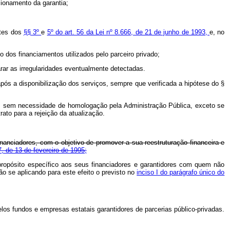
cionamento da garantia;
ites dos
§§ 3º
e
5º do art. 56 da Lei nº 8.666, de 21 de junho de 1993,
e, no
 dos financiamentos utilizados pelo parceiro privado;
arar as irregularidades eventualmente detectadas.
pós a disponibilização dos serviços, sempre que verificada a hipótese do §
as sem necessidade de homologação pela Administração Pública, exceto se
ato para a rejeição da atualização.
financiadores, com o objetivo de promover a sua reestruturação financeira e
7, de 13 de fevereiro de 1995;
e propósito específico aos seus financiadores e garantidores com quem não
ão se aplicando para este efeito o previsto no
inciso I do parágrafo único do
los fundos e empresas estatais garantidores de parcerias público-privadas.