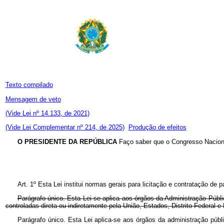
Texto compilado
Mensagem de veto
(Vide Lei nº 14.133, de 2021)
(Vide Lei Complementar nº 214, de 2025)
Produção de efeitos
O PRESIDENTE DA REPÚBLICA
Faço saber que o Congresso Naciona
Art. 1º Esta Lei institui normas gerais para licitação e contratação de
Parágrafo único. Esta Lei se aplica aos órgãos da Administração Públ
controladas direta ou indiretamente pela União, Estados, Distrito Federal e
Parágrafo único. Esta Lei aplica-se aos órgãos da administração públ