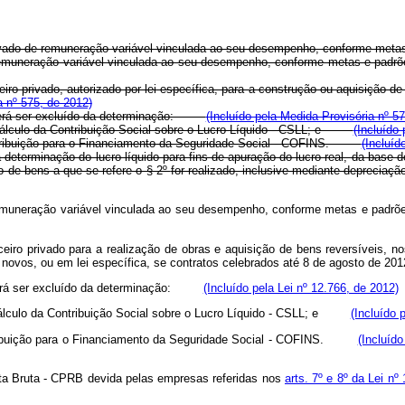
ivado de remuneração variável vinculada ao seu desempenho, conforme metas e
 remuneração variável vinculada ao seu desempenho, conforme metas e pad
iro privado, autorizado por lei específica, para a construção ou aquisição d
a nº 575, de 2012)
erá ser excluído da determinação:
(Incluído pela Medida Provisória nº 5
 de cálculo da Contribuição Social sobre o Lucro Líquido - CSLL; e
(Incluído
Contribuição para o Financiamento da Seguridade Social - COFINS.
(Incluíd
determinação do lucro líquido para fins de apuração do lucro real, da base
 de bens a que se refere o § 2º
for realizado, inclusive mediante deprecia
emuneração variável vinculada ao seu desempenho, conforme metas e padrões 
ceiro privado para a realização de obras e aquisição de bens reversíveis, 
s novos, ou em lei específica, se contratos celebrados até 8 de agosto de 20
poderá ser excluído da determinação:
(Incluído pela Lei nº 12.766, de 2012)
de cálculo da Contribuição Social sobre o Lucro Líquido - CSLL; e
(Incluído 
ontribuição para o Financiamento da Seguridade Social - COFINS.
(Incluíd
ita Bruta - CPRB devida pelas empresas referidas nos
arts. 7º e 8º da Lei n