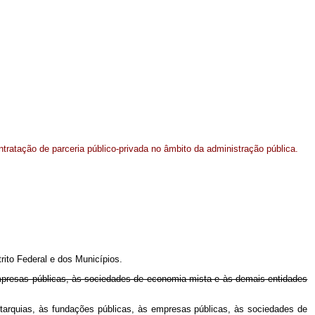
ontratação de parceria público-privada no âmbito da administração pública.
trito Federal e dos Municípios.
 empresas públicas, às sociedades de economia mista e às demais entidades
autarquias, às fundações públicas, às empresas públicas, às sociedades de