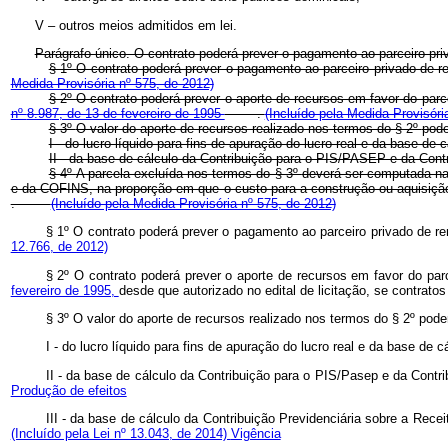
V – outros meios admitidos em lei.
Parágrafo único. O contrato poderá prever o pagamento ao parceiro pr
§ 1º
O contrato poderá prever o pagamento ao parceiro privado de
Medida Provisória nº 575, de 2012)
§ 2º
O contrato poderá prever o aporte de recursos em favor do parce
nº
8.987, de 13 de fevereiro de 1995
.
(Incluído pela Medida Provisóri
§ 3º
O valor do aporte de recursos realizado nos termos do § 2º
pod
I - do lucro líquido para fins de apuração do lucro real e da base
II - da base de cálculo da Contribuição para o PIS/PASEP e da 
§ 4º
A parcela excluída nos termos do § 3º
deverá ser computada na 
e da COFINS, na proporção em que o custo para a construção ou aquisição
.
(Incluído pela Medida Provisória nº 575, de 2012)
§ 1º O contrato poderá prever o pagamento ao parceiro privado de r
12.766, de 2012)
§ 2º O contrato poderá prever o aporte de recursos em favor do par
fevereiro de 1995,
desde que autorizado no edital de licitação, se contrato
§ 3º O valor do aporte de recursos realizado nos termos do § 2º 
I - do lucro líquido para fins de apuração do lucro real e da base 
II - da base de cálculo da Contribuição para o PIS/Pasep e da C
Produção de efeitos
III -
da base de cálculo da Contribuição Previdenciária sobre a Rece
(Incluído pela Lei nº 13.043, de 2014)
Vigência