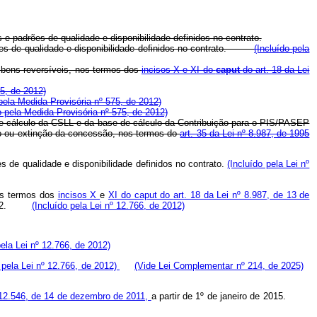
 padrões de qualidade e disponibilidade definidos no contrato.
rões de qualidade e disponibilidade definidos no contrato.
(Incluído pela
e bens reversíveis, nos termos dos
incisos X e XI do
caput
do art. 18 da Lei
75, de 2012)
 pela Medida Provisória nº 575, de 2012)
o pela Medida Provisória nº 575, de 2012)
 de cálculo da CSLL e da base de cálculo da Contribuição para o PIS/PASEP
ção ou extinção da concessão, nos termos do
art. 35 da Lei nº
8.987, de 1995
de qualidade e disponibilidade definidos no contrato.
(Incluído pela Lei nº
nos termos dos
incisos X
e
XI do caput do
art. 18 da Lei nº 8.987, de 13 de
12.
(Incluído pela Lei nº 12.766, de 2012)
pela Lei nº 12.766, de 2012)
o pela Lei nº 12.766, de 2012)
(Vide Lei Complementar nº 214, de 2025)
º 12.546, de 14 de dezembro de 2011,
a partir de 1º de janeiro de 2015.