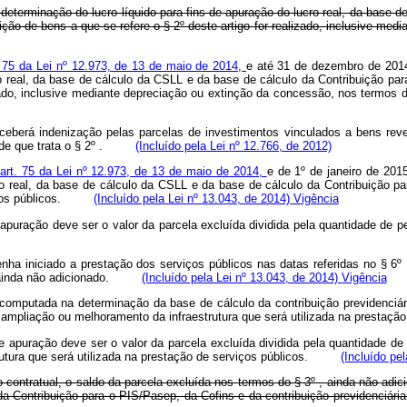
determinação do lucro líquido para fins de apuração do lucro real, da base 
ição de bens a que se refere o § 2º deste artigo for realizado, inclusive m
. 75 da Lei nº 12.973, de 13 de maio de 2014,
e até 31 de dezembro de 2014
o real, da base de cálculo da CSLL e da base de cálculo da Contribuição pa
izado, inclusive mediante depreciação ou extinção da concessão, nos termos
receberá indenização pelas parcelas de investimentos vinculados a bens rev
os de que trata o § 2º .
(Incluído pela Lei nº 12.766, de 2012)
art. 75 da Lei nº 12.973, de 13 de maio de 2014,
e de 1º de janeiro de 201
ro real, da base de cálculo da CSLL e da base de cálculo da Contribuição 
erviços públicos.
(Incluído pela Lei nº 13.043, de 2014)
Vigência
e apuração deve ser o valor da parcela excluída dividida pela quantidade
nha iniciado a prestação dos serviços públicos nas datas referidas no § 6
nte ainda não adicionado.
(Incluído pela Lei nº 13.043, de 2014)
Vigência
r computada na determinação da base de cálculo da contribuição previdenciár
ma, ampliação ou melhoramento da infraestrutura que será utilizada na pres
e apuração deve ser o valor da parcela excluída dividida pela quantidade de
trutura que será utilizada na prestação de serviços públicos.
(Incluído pe
contratual, o saldo da parcela excluída nos termos do § 3º , ainda não adic
da Contribuição para o PIS/Pasep, da Cofins e da contribuição previdenciá