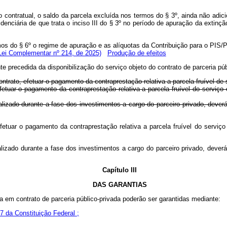
contratual, o saldo da parcela excluída nos termos do § 3º, ainda não adici
idenciária de que trata o inciso III do § 3º no período de apuração da exti
rmos do § 6º o regime de apuração e as alíquotas da Contribuição para o PIS/
Lei Complementar nº 214, de 2025)
Produção de efeitos
e precedida da disponibilização do serviço objeto do contrato de parceria púb
trato, efetuar o pagamento da contraprestação relativa a parcela fruível de s
etuar o pagamento da contraprestação relativa a parcela fruível do serviço 
o realizado durante a fase dos investimentos a cargo do parceiro privado,
 efetuar o pagamento da contraprestação relativa a parcela fruível do ser
 realizado durante a fase dos investimentos a cargo do parceiro privado, 
Capítulo III
DAS GARANTIAS
a em contrato de parceria público-privada poderão ser garantidas mediante:
67 da Constituição Federal ;