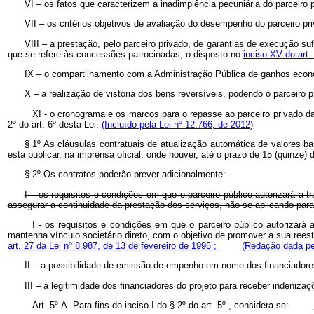
VI – os fatos que caracterizem a inadimplência pecuniária do parceiro
VII – os critérios objetivos de avaliação do desempenho do parceiro pr
VIII – a prestação, pelo parceiro privado, de garantias de execução s
que se refere às concessões patrocinadas, o disposto no
inciso XV do art.
IX – o compartilhamento com a Administração Pública de ganhos econômi
X – a realização de vistoria dos bens reversíveis, podendo o parceiro 
XI - o cronograma e os marcos para o repasse ao parceiro privado da
2º do art. 6º desta Lei.
(Incluído pela Lei nº 12.766, de 2012)
§ 1º As cláusulas contratuais de atualização automática de valores
esta publicar, na imprensa oficial, onde houver, até o prazo de 15 (quinze)
§ 2º Os contratos poderão prever adicionalmente:
I – os requisitos e condições em que o parceiro público autorizará a t
assegurar a continuidade da prestação dos serviços, não se aplicando para 
I - os requisitos e condições em que o parceiro público autorizará
mantenha vínculo societário direto, com o objetivo de promover a sua reest
art. 27 da Lei nº 8.987, de 13 de fevereiro de 1995 ;
(Redação dada pel
II – a possibilidade de emissão de empenho em nome dos financiadores
III – a legitimidade dos financiadores do projeto para receber indeni
Art. 5º-A. Para fins do inciso I do § 2º do art. 5º , considera-se: