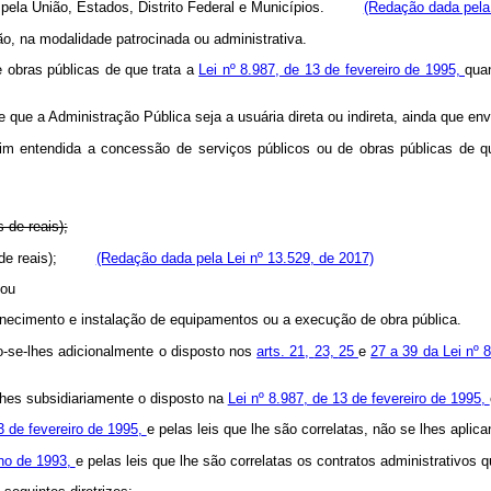
te pela União, Estados, Distrito Federal e Municípios.
(Redação dada pela 
são, na modalidade patrocinada ou administrativa.
 obras públicas de que trata a
Lei nº 8.987, de 13 de fevereiro de 1995,
quan
e que a Administração Pública seja a usuária direta ou indireta, ainda que e
sim entendida a concessão de serviços públicos ou de obras públicas de q
s de reais);
hões de reais);
(Redação dada pela Lei nº 13.529, de 2017)
 ou
ornecimento e instalação de equipamentos ou a execução de obra pública.
do-se-lhes adicionalmente o disposto nos
arts. 21,
23,
25
e
27 a 39 da Lei nº 
lhes subsidiariamente o disposto na
Lei nº 8.987, de 13 de fevereiro de 1995,
3 de fevereiro de 1995,
e pelas leis que lhe são correlatas, não se lhes aplica
nho de 1993,
e pelas leis que lhe são correlatas os contratos administrativo