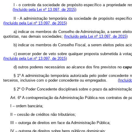
I - o controle da sociedade de propósito específico a propriedade 
(Incluído pela Lei nº 13.097, de 2015)
II - A administração temporária da sociedade de propósito especí
(Incluído pela Lei nº 13.097, de 2015)
a) indicar os membros do Conselho de Administração, a serem eleit
quotistas, nas demais sociedades;
(Incluído pela Lei nº 13.097, de 2015)
b) indicar os membros do Conselho Fiscal, a serem eleitos pelos 
c) exercer poder de veto sobre qualquer proposta submetida à votaç
(Incluído pela Lei nº 13.097, de 2015)
d) outros poderes necessários ao alcance dos fins previstos no
capu
§ 1º A administração temporária autorizada pelo poder concedente 
terceiros, inclusive com o poder concedente ou empregados.
(Incluíd
§ 2º O Poder Concedente disciplinará sobre o prazo da administ
Art. 6º A contraprestação da Administração Pública nos contratos de par
I – ordem bancária;
II – cessão de créditos não tributários;
III – outorga de direitos em face da Administração Pública;
IV – outorga de direitos sobre bens públicos dominicais;