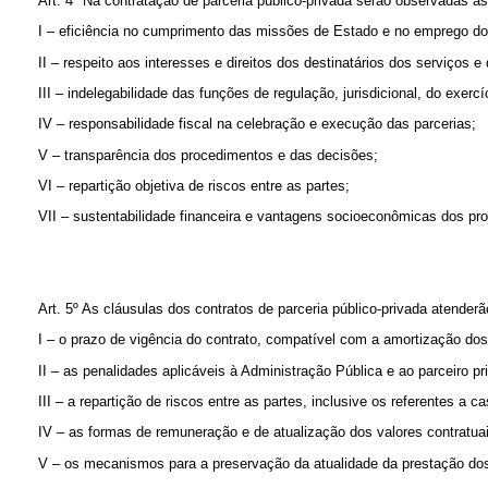
Art. 4º Na contratação de parceria público-privada serão observadas as 
I – eficiência no cumprimento das missões de Estado e no emprego do
II – respeito aos interesses e direitos dos destinatários dos serviços
III – indelegabilidade das funções de regulação, jurisdicional, do exerc
IV – responsabilidade fiscal na celebração e execução das parcerias;
V – transparência dos procedimentos e das decisões;
VI – repartição objetiva de riscos entre as partes;
VII – sustentabilidade financeira e vantagens socioeconômicas dos proj
Art. 5º As cláusulas dos contratos de parceria público-privada atender
I – o prazo de vigência do contrato, compatível com a amortização dos i
II – as penalidades aplicáveis à Administração Pública e ao parceiro 
III – a repartição de riscos entre as partes, inclusive os referentes a ca
IV – as formas de remuneração e de atualização dos valores contratuai
V – os mecanismos para a preservação da atualidade da prestação dos