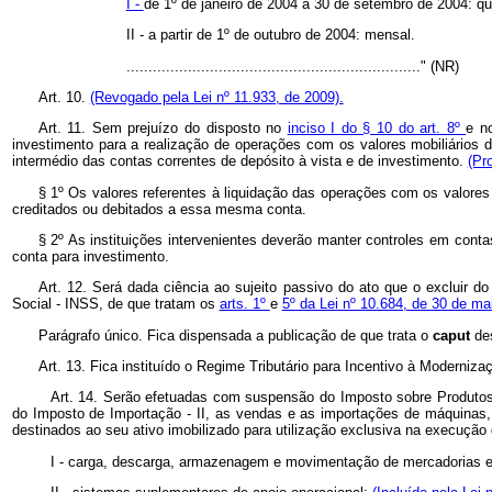
I -
de 1º de janeiro de 2004 a 30 de setembro de 2004: qu
II - a partir de 1º de outubro de 2004: mensal.
..................................................................." (NR)
Art. 10.
(Revogado pela Lei nº 11.933, de 2009).
Art. 11. Sem prejuízo do disposto no
inciso I do § 10 do art. 8º
e 
investimento para a realização de operações com os valores mobiliários de
intermédio das contas correntes de depósito à vista e de investimento.
(Pr
§ 1º Os valores referentes à liquidação das operações com os valores 
creditados ou debitados a essa mesma conta.
§ 2º As instituições intervenientes deverão manter controles em cont
conta para investimento.
Art. 12. Será dada ciência ao sujeito passivo do ato que o excluir 
Social - INSS, de que tratam os
arts. 1º
e
5º da Lei nº 10.684, de 30 de m
Parágrafo único. Fica dispensada a publicação de que trata o
caput
de
Art. 13. Fica instituído o Regime Tributário para Incentivo à Moderni
Art. 14. Serão efetuadas com suspensão do Imposto sobre Produtos 
do Imposto de Importação - II, as vendas e as importações de máquinas, 
destinados ao seu ativo imobilizado para utilização exclusiva na exec
I - carga, descarga, armazenagem e movimentação de mercadorias e