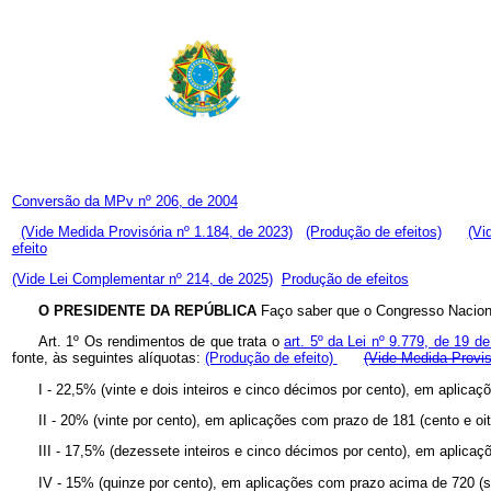
Conversão da MPv nº 206, de 2004
(Vide Medida Provisória nº 1.184, de 2023)
(Produção de efeitos)
(Vi
efeito
(Vide Lei Complementar nº 214, de 2025)
Produção de efeitos
O PRESIDENTE DA REPÚBLICA
Faço saber que o Congresso Naciona
Art. 1º Os rendimentos de que trata o
art. 5º da Lei
nº
9.779, de 19 de
fonte, às seguintes alíquotas:
(Produção de efeito)
(Vide Medida Provis
I - 22,5% (vinte e dois inteiros e cinco décimos por cento), em aplicaç
II - 20% (vinte por cento), em aplicações com prazo de 181 (cento e oit
III - 17,5% (dezessete inteiros e cinco décimos por cento), em aplicaç
IV - 15% (quinze por cento), em aplicações com prazo acima de 720 (se