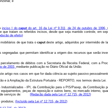
inzenal; e
no
inciso I do
caput
do art. 16 da Lei nº 9.311, de 24 de outubro de 1996,
 que tratam os referidos incisos, desde que seja mantido controle, em separa
odução de efeito)
mobiliários de que trata o
caput
deste artigo, adquiridos por intermédio de 
as segregadas que permitam identificar a origem dos recursos que serão inv
do parcelamento de débitos com a Secretaria da Receita Federal, com a Pro
aio de 2003,
mediante publicação no Diário Oficial da União.
ste artigo nos casos em que for dada ciência ao sujeito passivo pessoalment
zação e à Ampliação da Estrutura Portuária - REPORTO, nos termos desta Lei.
Industrializados - IPI, da Contribuição para o PIS/Pasep, da Contribuição 
equipamentos, peças de reposição e outros bens, no mercado interno, quan
ução de serviços de:
(Redação dada pela Lei nº 12.715, de 2012)
 produtos;
(Incluído pela Lei nº 12.715, de 2012)