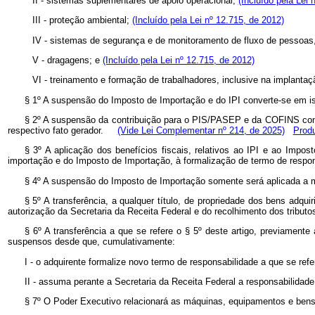
II - sistemas suplementares de apoio operacional;
(Incluído pela Lei 
III - proteção ambiental;
(Incluído pela Lei nº 12.715, de 2012)
IV - sistemas de segurança e de monitoramento de fluxo de pessoas
V - dragagens; e
(Incluído pela Lei nº 12.715, de 2012)
VI - treinamento e formação de trabalhadores, inclusive na implanta
§ 1º A suspensão do Imposto de Importação e do IPI converte-se em ise
§ 2º A suspensão da contribuição para o PIS/PASEP e da COFINS conver
respectivo fato gerador.
(Vide Lei Complementar nº 214, de 2025)
Produ
§ 3º A aplicação dos benefícios fiscais, relativos ao IPI e ao Impos
importação e do Imposto de Importação, à formalização de termo de respons
§ 4º A suspensão do Imposto de Importação somente será aplicada a 
§ 5º A transferência, a qualquer título, de propriedade dos bens adq
autorização da Secretaria da Receita Federal e do recolhimento dos tributo
§ 6º A transferência a que se refere o § 5º deste artigo, previamen
suspensos desde que, cumulativamente:
I - o adquirente formalize novo termo de responsabilidade a que se refer
II - assuma perante a Secretaria da Receita Federal a responsabilidad
§ 7º O Poder Executivo relacionará as máquinas, equipamentos e bens