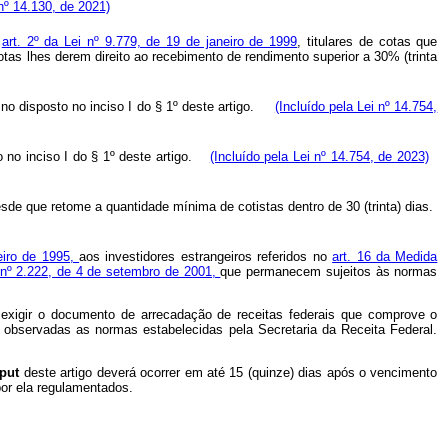
nº 14.130, de 2021)
o
art. 2º da Lei nº 9.779, de 19 de janeiro de 1999
, titulares de cotas que
otas lhes derem direito ao recebimento de rendimento superior a 30% (trinta
 no disposto no inciso I do § 1º deste artigo.
(Incluído pela Lei nº 14.754,
no inciso I do § 1º deste artigo.
(Incluído pela Lei nº 14.754, de 2023)
esde que retome a quantidade mínima de cotistas dentro de 30 (trinta) dias.
neiro de 1995,
aos investidores estrangeiros referidos no
art. 16 da Medida
a nº 2.222, de 4 de setembro de 2001,
que permanecem sujeitos às normas
á exigir o documento de arrecadação de receitas federais que comprove o
, observadas as normas estabelecidas pela Secretaria da Receita Federal.
aput
deste artigo deverá ocorrer em até 15 (quinze) dias após o vencimento
por ela regulamentados.