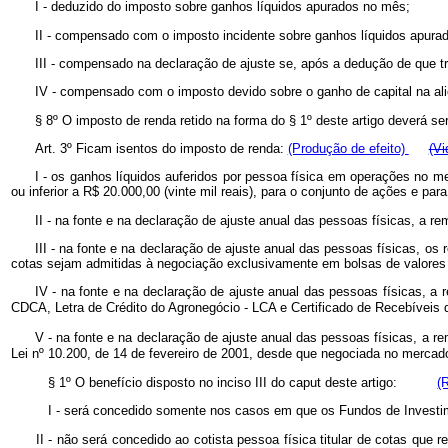
I - deduzido do imposto sobre ganhos líquidos apurados no mês;
II - compensado com o imposto incidente sobre ganhos líquidos apur
III - compensado na declaração de ajuste se, após a dedução de que tra
IV - compensado com o imposto devido sobre o ganho de capital na a
§ 8º O imposto de renda retido na forma do § 1º deste artigo deverá ser
Art. 3º Ficam isentos do imposto de renda:
(Produção de efeito)
(Vi
I - os ganhos líquidos auferidos por pessoa física em operações no m
ou inferior a R$ 20.000,00 (vinte mil reais), para o conjunto de ações e par
II - na fonte e na declaração de ajuste anual das pessoas físicas, a remu
III - na fonte e na declaração de ajuste anual das pessoas físicas, os
cotas sejam admitidas à negociação exclusivamente em bolsas de valore
IV - na fonte e na declaração de ajuste anual das pessoas físicas, a 
CDCA, Letra de Crédito do Agronegócio - LCA e Certificado de Recebíveis 
V - na fonte e na declaração de ajuste anual das pessoas físicas, a r
Lei nº 10.200, de 14 de fevereiro de 2001, desde que negociada no mercado
§ 1º
O benefício disposto no inciso III do caput deste artigo:
(
I - será concedido somente nos casos em que os Fundos de Investi
II - não será concedido ao cotista pessoa física titular de cotas que