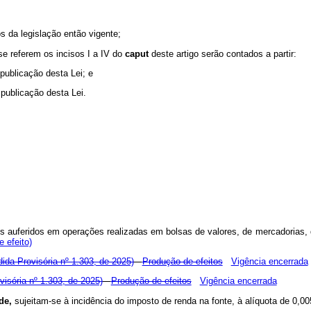
s da legislação então vigente;
e referem os incisos I a IV do
caput
deste artigo serão contados a partir:
publicação desta Lei; e
publicação desta Lei.
idos auferidos em operações realizadas em bolsas de valores, de mercadorias,
 efeito)
ida Provisória nº 1.303, de 2025)
Produção de efeitos
Vigência encerrada
visória nº 1.303, de 2025)
Produção de efeitos
Vigência encerrada
ade,
sujeitam-se à incidência do imposto de renda na fonte, à alíquota de 0,0