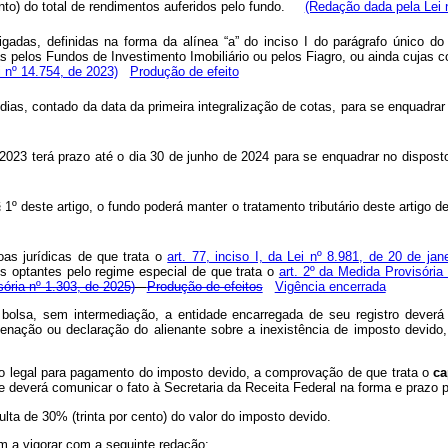
ento) do total de rendimentos auferidos pelo fundo.
(Redação dada pela Lei 
ligadas, definidas na forma da alínea “a” do inciso I do parágrafo único d
s pelos Fundos de Investimento Imobiliário ou pelos Fiagro, ou ainda cujas c
i nº 14.754, de 2023)
Produção de efeito
 dias, contado da data da primeira integralização de cotas, para se enquadrar
023 terá prazo até o dia 30 de junho de 2024 para se enquadrar no disposto 
 1º deste artigo, o fundo poderá manter o tratamento tributário deste artigo d
oas jurídicas de que trata o
art. 77, inciso I, da Lei nº 8.981, de 20 de ja
s optantes pelo regime especial de que trata o
art. 2º da Medida Provisóri
ória nº 1.303, de 2025)
Produção de efeitos
Vigência encerrada
de bolsa, sem intermediação, a entidade encarregada de seu registro dever
enação ou declaração do alienante sobre a inexistência de imposto devido
zo legal para pagamento do imposto devido, a comprovação de que trata o
c
ade deverá comunicar o fato à Secretaria da Receita Federal na forma e prazo 
lta de 30% (trinta por cento) do valor do imposto devido.
am a vigorar com a seguinte redação: