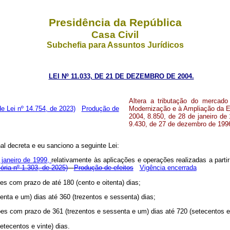
Presidência da República
Casa Civil
Subchefia para Assuntos Jurídicos
LEI Nº 11.033, DE 21 DE DEZEMBRO DE 2004.
Altera a tributação do mercado 
Modernização e à Ampliação da Es
de Lei nº 14.754, de 2023)
Produção de
2004, 8.850, de 28 de janeiro de
9.430, de 27 de dezembro de 1996,
l decreta e eu sanciono a seguinte Lei:
 janeiro de 1999,
relativamente às aplicações e operações realizadas a parti
ória nº 1.303, de 2025)
Produção de efeitos
Vigência encerrada
ões com prazo de até 180 (cento e oitenta) dias;
enta e um) dias até 360 (trezentos e sessenta) dias;
ões com prazo de 361 (trezentos e sessenta e um) dias até 720 (setecentos e 
tecentos e vinte) dias.