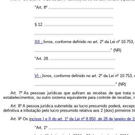
"Art. 8º ......................................................
.................................................................
§ 12. .........................................................
.................................................................
XII -
livros, conforme definido no art. 2º da Lei nº 10.753
..............................................................." (NR)
"Art. 28. ......................................................
..................................................................
VI -
livros, conforme definido no art. 2º da Lei nº 10.753,
..................................................................." (NR)
Art. 7º As pessoas jurídicas que aufiram as receitas de que trata 
estabelecimentos, ou outro sistema equivalente para controle de receitas, n
Art. 8º A pessoa jurídica submetida ao lucro presumido poderá, excepci
definitiva a tributação pelo lucro presumido relativa aos 2 (dois) primeiro
Art. 9º Os
incisos I e II do art. 1º da Lei nº 8.850, de 28 de janeiro de 
"Art. 1º ......................................................