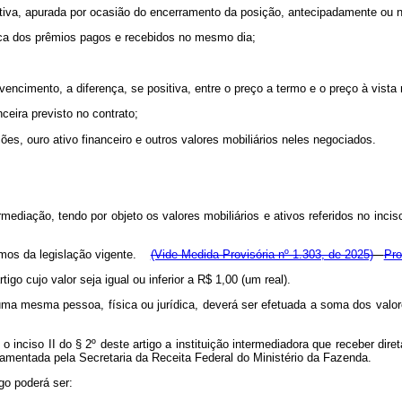
sitiva, apurada por ocasião do encerramento da posição, antecipadamente ou 
rica dos prêmios pagos e recebidos no mesmo dia;
encimento, a diferença, se positiva, entre o preço a termo e o preço à vista 
ceira previsto no contrato;
es, ouro ativo financeiro e outros valores mobiliários neles negociados.
rmediação, tendo por objeto os valores mobiliários e ativos referidos no in
rmos da legislação vigente.
(Vide Medida Provisória nº 1.303, de 2025)
Pro
igo cujo valor seja igual ou inferior a R$ 1,00 (um real).
a mesma pessoa, física ou jurídica, deverá ser efetuada a soma dos valore
o inciso II do § 2º deste artigo a instituição intermediadora que receber dir
amentada pela Secretaria da Receita Federal do Ministério da Fazenda.
igo poderá ser: