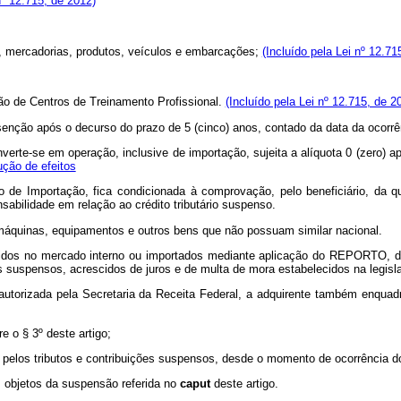
nº 12.715, de 2012)
, mercadorias, produtos, veículos e embarcações;
(Incluído pela Lei nº 12.71
ção de Centros de Treinamento Profissional.
(Incluído pela Lei nº 12.715, de 2
nção após o decurso do prazo de 5 (cinco) anos, contado da data da ocorrên
te-se em operação, inclusive de importação, sujeita a alíquota 0 (zero) ap
ção de efeitos
to de Importação, fica condicionada à comprovação, pelo beneficiário, da qu
abilidade em relação ao crédito tributário suspenso.
máquinas, equipamentos e outros bens que não possuam similar nacional.
uiridos no mercado interno ou importados mediante aplicação do REPORTO, de
s suspensos, acrescidos de juros e de multa de mora estabelecidos na legisla
te autorizada pela Secretaria da Receita Federal, a adquirente também en
e o § 3º deste artigo;
e pelos tributos e contribuições suspensos, desde o momento de ocorrência d
 objetos da suspensão referida no
caput
deste artigo.