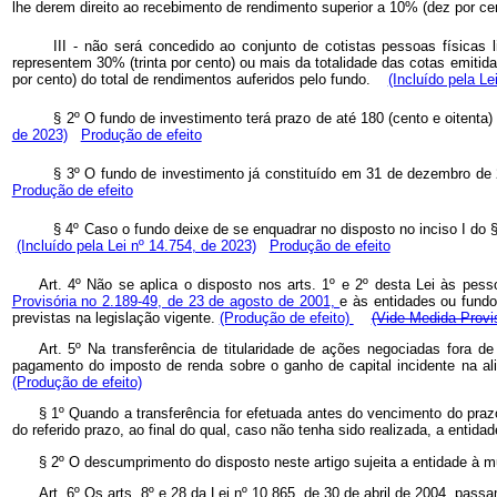
lhe derem direito ao recebimento de rendimento superior a 10% (dez por c
III - não será concedido ao conjunto de cotistas pessoas físicas 
representem 30% (trinta por cento) ou mais da totalidade das cotas emitida
por cento) do total de rendimentos auferidos pelo fundo.
(Incluído pela Le
§ 2º O fundo de investimento terá prazo de até 180 (cento e oitenta)
de 2023)
Produção de efeito
§ 3º O fundo de investimento já constituído em 31 de dezembro de 2
Produção de efeito
§ 4º Caso o fundo deixe de se enquadrar no disposto no inciso I do §
(Incluído pela Lei nº 14.754, de 2023)
Produção de efeito
Art. 4º Não se aplica o disposto nos arts. 1º e 2º desta Lei às pess
Provisória no 2.189-49, de 23 de agosto de 2001,
e às entidades ou fundo
previstas na legislação vigente.
(Produção de efeito)
(Vide Medida Provis
Art. 5º Na transferência de titularidade de ações negociadas fora 
pagamento do imposto de renda sobre o ganho de capital incidente na ali
(Produção de efeito)
§ 1º Quando a transferência for efetuada antes do vencimento do pra
do referido prazo, ao final do qual, caso não tenha sido realizada, a entid
§ 2º O descumprimento do disposto neste artigo sujeita a entidade à mu
Art. 6º Os arts. 8º e 28 da Lei nº 10.865, de 30 de abril de 2004, pass