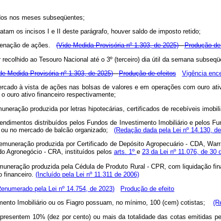
ados nos meses subseqüentes;
tam os incisos I e II deste parágrafo, houver saldo de imposto retido;
lienação de ações.
(Vide Medida Provisória nº 1.303, de 2025)
Produção de 
 recolhido ao Tesouro Nacional até o 3º (terceiro) dia útil da semana subseqü
de Medida Provisória nº 1.303, de 2025)
Produção de efeitos
Vigência enc
ercado à vista de ações nas bolsas de valores e em operações com ouro ativo
a o ouro ativo financeiro respectivamente;
neração produzida por letras hipotecárias, certificados de recebíveis imobiliár
 rendimentos distribuídos pelos Fundos de Investimento Imobiliário e pelos F
s ou no mercado de balcão organizado;
(Redação dada pela Lei nº 14.130, de
remuneração produzida por Certificado de Depósito Agropecuário - CDA, Warra
do Agronegócio - CRA, instituídos pelos
arts. 1º
e
23 da Lei nº 11.076, de 30
emuneração produzida pela Cédula de Produto Rural - CPR, com liquidação fina
 financeiro.
(Incluído pela Lei nº 11.311 de 2006)
Renumerado pela Lei nº 14.754, de 2023)
Produção de efeito
mento Imobiliário ou os Fiagro possuam, no mínimo, 100 (cem) cotistas;
(R
 representem 10% (dez por cento) ou mais da totalidade das cotas emitidas pe