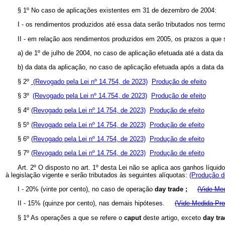
§ 1º No caso de aplicações existentes em 31 de dezembro de 2004:
I - os rendimentos produzidos até essa data serão tributados nos termo
II - em relação aos rendimentos produzidos em 2005, os prazos a que s
a) de 1º de julho de 2004, no caso de aplicação efetuada até a data da 
b) da data da aplicação, no caso de aplicação efetuada após a data da 
§ 2º
(Revogado pela Lei nº 14.754, de 2023)
Produção de efeito
§ 3º
(Revogado pela Lei nº 14.754, de 2023)
Produção de efeito
§ 4º
(Revogado pela Lei nº 14.754, de 2023)
Produção de efeito
§ 5º
(Revogado pela Lei nº 14.754, de 2023)
Produção de efeito
§ 6º
(Revogado pela Lei nº 14.754, de 2023)
Produção de efeito
§ 7º
(Revogado pela Lei nº 14.754, de 2023)
Produção de efeito
Art. 2º O disposto no art. 1º desta Lei não se aplica aos ganhos líqu
à legislação vigente e serão tributados às seguintes alíquotas:
(Produção de
I - 20% (vinte por cento), no caso de operação
day trade ;
(Vide Med
II - 15% (quinze por cento), nas demais hipóteses.
(Vide Medida Pro
§ 1º As operações a que se refere o
caput
deste artigo, exceto
day tr