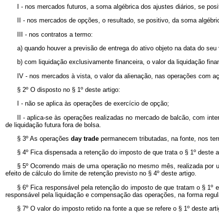
I - nos mercados futuros, a soma algébrica dos ajustes diários, se po
II - nos mercados de opções, o resultado, se positivo, da soma algéb
III - nos contratos a termo:
a) quando houver a previsão de entrega do ativo objeto na data do seu v
b) com liquidação exclusivamente financeira, o valor da liquidação finan
IV - nos mercados à vista, o valor da alienação, nas operações com açõ
§ 2º O disposto no § 1º deste artigo:
I - não se aplica às operações de exercício de opção;
II - aplica-se às operações realizadas no mercado de balcão, com inte
de liquidação futura fora de bolsa.
§ 3º As operações
day trade
permanecem tributadas, na fonte, nos te
§ 4º Fica dispensada a retenção do imposto de que trata o § 1º deste art
§ 5º Ocorrendo mais de uma operação no mesmo mês, realizada por um
efeito de cálculo do limite de retenção previsto no § 4º deste artigo.
§ 6º Fica responsável pela retenção do imposto de que tratam o § 1º e 
responsável pela liquidação e compensação das operações, na forma regul
§ 7º O valor do imposto retido na fonte a que se refere o § 1º deste art