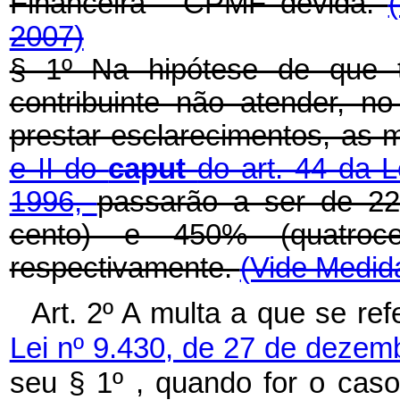
Financeira - CPMF devida.
2007)
§ 1º Na hipótese de que 
contribuinte não atender, n
prestar esclarecimentos, as 
e II do
caput
do art. 44 da 
1996,
passarão a ser de 22
cento) e 450% (quatroce
respectivamente.
(Vide Medida
Art. 2º A multa a que se re
Lei nº 9.430, de 27 de deze
seu § 1º , quando for o cas