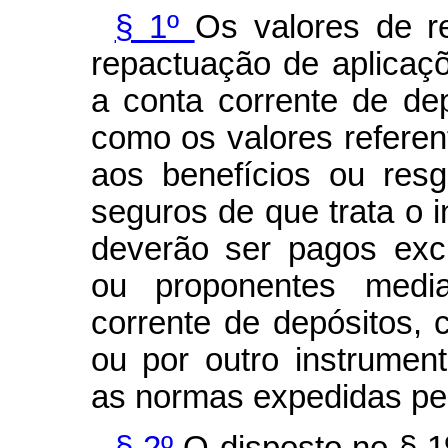
§ 1º
Os valores de re
repactuação de aplicaçõ
a conta corrente de de
como os valores referen
aos benefícios ou res
seguros de que trata o i
deverão ser pagos excl
ou proponentes medi
corrente de depósitos, c
ou por outro instrume
as normas expedidas pel
§ 2º
O disposto no § 1