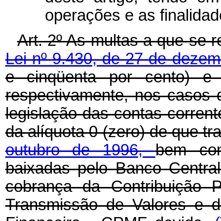
operações e as finalida
Art. 2º As multas a que se 
Lei nº 9.430, de 27 de deze
e cinqüenta por cento) e 
respectivamente, nos casos d
legislação das contas corrent
da alíquota 0 (zero) de que tr
outubro de 1996,
bem com
baixadas pelo Banco Central 
cobrança da Contribuição P
Transmissão de Valores e d