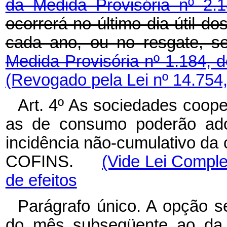
da Medida Provisória nº 2.
ocorrerá no último dia útil 
cada ano, ou no resgate, se
Medida Provisória nº 1.184, 
(Revogado pela Lei nº 14.754
Art. 4º As sociedades coop
as de consumo poderão ado
incidência não-cumulativo da
COFINS.
(Vide Lei Comple
de efeitos
Parágrafo único. A opção s
do mês subseqüente ao da d