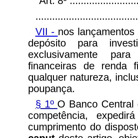
"Art. 8º ..........................
.....................................
VII -
nos lançamentos 
depósito para invest
exclusivamente para
financeiras de renda 
qualquer natureza, incl
poupança.
§ 1º
O Banco Central d
competência, expedir
cumprimento do disposto 