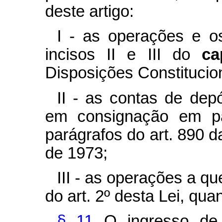
deste artigo:
I - as operações e o
incisos II e III do
c
Disposições Constitucion
II - as contas de depó
em consignação em p
parágrafos do art. 890 da
de 1973;
III - as operações a qu
do art. 2º desta Lei, qua
§ 11
O ingresso de