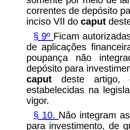
somente por meio de la
correntes de depósito pa
inciso VII do
caput
deste
§ 9º
Ficam autorizada
de aplicações financei
poupança não integra
depósito para investiment
caput
deste artigo,
estabelecidas na legis
vigor.
§ 10.
Não integram as
para investimento, de q