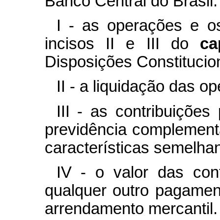
Banco Central do Brasil:
I - as operações e o
incisos II e III do
c
Disposições Constitucion
II - a liquidação das o
III - as contribuiçõe
previdência complement
características semelhan
IV - o valor das co
qualquer outro pagamen
arrendamento mercantil.