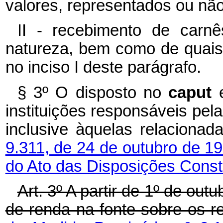
valores, representados ou não 
II - recebimento de carnê
natureza, bem como de quais
no inciso I deste parágrafo.
§ 3º O disposto no
caput
instituições responsáveis pe
inclusive àquelas relaciona
9.311, de 24 de outubro de 1
do Ato das Disposições Consti
Art. 3º A partir de 1º de out
de renda na fonte sobre os r