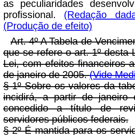
as peculiaridades desenvol
profissional.
(Redação dada
(Produção de efeito)
Art. 4º A Tabela de Vencime
que se refere o art. 1º desta 
Lei, com efeitos financeiros 
de janeiro de 2005.
(Vide Medi
§ 1º Sobre os valores da tabe
incidirá, a partir de janeir
concedido a título de re
servidores públicos federais.
§ 2º É mantida para os serv