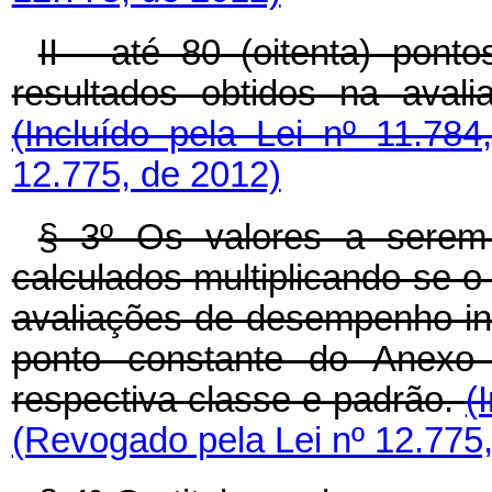
II - até 80 (oitenta) pont
resultados obtidos na avali
(Incluído pela Lei nº 11.78
12.775, de 2012)
§ 3º Os valores a serem
calculados multiplicando-se o
avaliações de desempenho indi
ponto constante do Anexo
respectiva classe e padrão.
(
(Revogado pela Lei nº 12.775