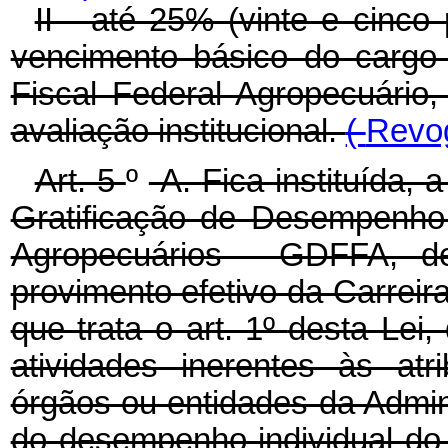
II - até 25% (vinte e cinco
vencimento básico do cargo
Fiscal Federal Agropecuário
avaliação institucional.
(
Revog
Art. 5
º
-A.
Fica instituída, 
Gratificação de Desempenho 
Agropecuários - GDFFA, de
provimento efetivo da Carreir
que trata o art. 1º
desta Lei,
atividades inerentes às at
órgãos ou entidades da Admin
do desempenho individual do