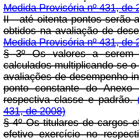
Medida Provisória nº 431, de 
II - até oitenta pontos serão
obtidos na avaliação de dese
Medida Provisória nº 431, de 
§ 3º
Os valores a serem 
calculados multiplicando-se o
avaliações de desempenho indi
ponto constante do Anexo
respectiva classe e padrão.
431, de 2008)
§ 4º
Os titulares de cargos 
efetivo exercício no
respect