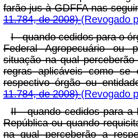
farão jus à GDFFA nas segui
11.784, de 2008)
(Revogado pe
I - quando cedidos para o ór
Federal Agropecuário ou p
situação na qual perceberã
regras aplicáveis como se 
respectivo órgão ou entidad
11.784, de 2008)
(Revogado pe
II - quando cedidos para a
República ou quando requisita
na qual perceberão a respe