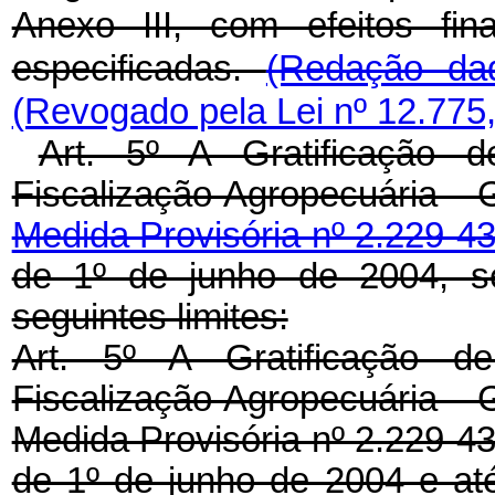
Anexo III, com efeitos fin
especificadas.
(Redação da
(Revogado pela Lei nº 12.775
Art. 5º A Gratificação
Fiscalização Agropecuária -
Medida Provisória nº 2.229-4
de 1º de junho de 2004, s
seguintes limites:
Art. 5º A Gratificação 
Fiscalização Agropecuária - 
Medida Provisória nº 2.229-43
de 1º de junho de 2004 e at