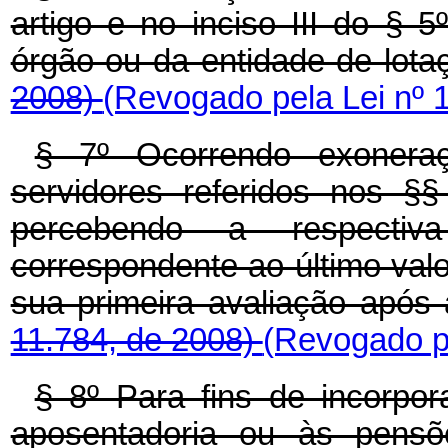
artigo e no inciso III do § 5
órgão ou da entidade de lota
2008)
(Revogado pela Lei nº 
§ 7º Ocorrendo exonera
servidores referidos nos §§
percebendo a respectiv
correspondente ao último valo
sua primeira avaliação após
11.784, de 2008)
(Revogado pe
§ 8º Para fins de incorp
aposentadoria ou às pensõ