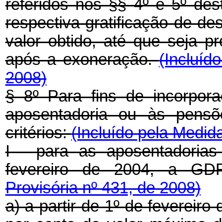
referidos nos §§ 4º e 5º des
respectiva gratificação de d
valor obtido, até que seja p
após a exoneração.
(Incluíd
2008)
§ 8º Para fins de incorpo
aposentadoria ou às pensõ
critérios:
(Incluído pela Medid
I - para as aposentadorias
fevereiro de 2004, a G
Provisória nº 431, de 2008)
a) a partir de 1º de fevereir