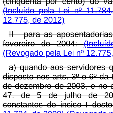
(cinqüenta por cento) do va
(Incluído pela Lei nº 11.78
12.775, de 2012)
II - para as aposentadoria
fevereiro de 2004:
(Inclu
(Revogado pela Lei nº 12.775
a) quando aos servidores q
disposto nos arts. 3º e 6º da
de dezembro de 2003, e no a
47, de 5 de julho de 2005
constantes do inciso I dest