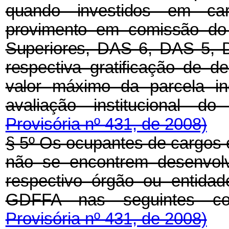
quando investidos em ca
provimento em comissão do
Superiores, DAS 6, DAS 5, D
respectiva gratificação de
valor
máximo da parcela in
avaliação institucional d
Provisória nº 431, de 2008)
§ 5º Os ocupantes de cargos e
não se encontrem desenvolv
respectivo órgão ou entida
GDFFA nas seguintes c
Provisória nº 431, de 2008)