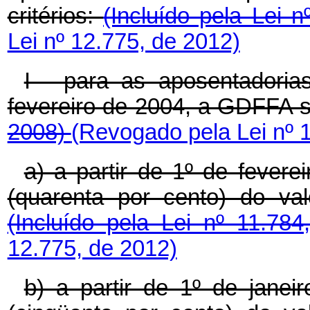
critérios:
(Incluído pela Lei 
Lei nº 12.775, de 2012)
I - para as aposentadoria
fevereiro de 2004, a GDFFA 
2008)
(Revogado pela Lei nº 
a) a partir de 1º de fever
(quarenta por cento) do va
(Incluído pela Lei nº 11.78
12.775, de 2012)
b) a partir de 1º de jane