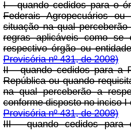
I - quando cedidos para o ór
Federais Agropecuários ou 
situação na qual perceber
regras aplicáveis como se 
respectivo órgão
ou entida
Provisória nº 431, de 2008)
II - quando cedidos para a 
República ou quando requisita
na qual perceberão a respe
conforme disposto no inciso I 
Provisória nº 431, de 2008)
III - quando cedidos para