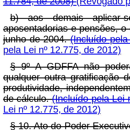
11.784, de 2008)
(Revogado pe
b) aos demais aplicar-
aposentadorias e pensões, o 
junho de 2004.
(Incluído pel
pela Lei nº 12.775, de 2012)
§ 9º A GDFFA não poder
qualquer outra gratificação
produtividade, independent
de cálculo.
(Incluído pela Lei
Lei nº 12.775, de 2012)
§ 10. Ato do Poder Executivo