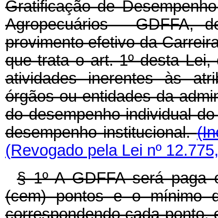
Gratificação de Desempenho 
Agropecuários - GDFFA, de
provimento efetivo da Carreir
que trata o art. 1º desta Lei
atividades inerentes às at
órgãos ou entidades da admin
do desempenho individual do
desempenho institucional.
(I
(Revogado pela Lei nº 12.775
§ 1º A GDFFA será paga o
(cem) pontos e o mínimo de
correspondendo cada ponto, e