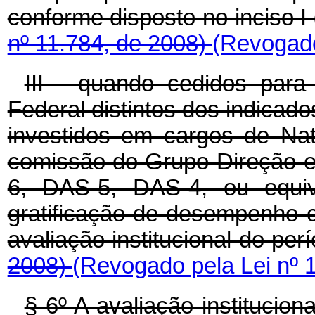
conforme disposto no inciso I
nº 11.784, de 2008)
(Revogado
III - quando cedidos par
Federal distintos dos indicados
investidos em cargos de Na
comissão do Grupo-Direção 
6, DAS-5, DAS-4, ou equiva
gratificação de desempenho 
avaliação institucional do per
2008)
(Revogado pela Lei nº 
§ 6º A avaliação institucion