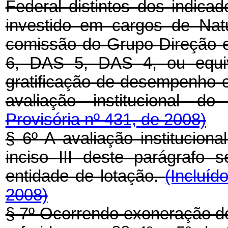
Federal distintos dos indicad
investido em cargos de Nat
comissão do Grupo-Direção 
6, DAS 5, DAS 4, ou equiva
gratificação de desempenho 
avaliação institucional d
Provisória nº 431, de 2008)
§ 6º A avaliação instituciona
inciso III deste parágrafo
entidade de lotação.
(Incluíd
2008)
§ 7º Ocorrendo exoneração d