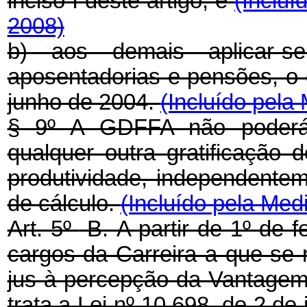
inciso I deste artigo; e
(Incluí
2008)
b) aos demais aplicar-s
aposentadorias e pensões, o 
junho de 2004.
(Incluído pela
§ 9º A GDFFA não poderá
qualquer outra gratificação
produtividade, independent
de cálculo.
(Incluído pela Med
Art. 5º
-B.
A partir de 1º
de f
cargos da Carreira a que se r
jus à percepção da Vantagem 
trata a Lei nº
10.698, de 2 de 