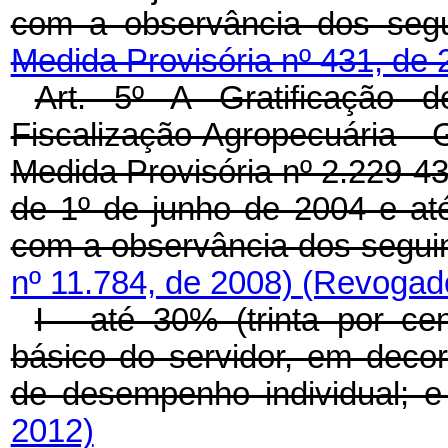
com a observância dos segu
Medida Provisória nº 431, de 
Art. 5º A Gratificação
Fiscalização Agropecuária - 
Medida Provisória nº 2.229-43
de 1º de junho de 2004 e at
com a observância dos seguin
nº 11.784, de 2008)
(Revogado
I - até 30% (trinta por ce
básico do servidor, em decor
de desempenho individual; 
2012)