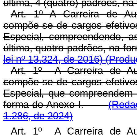
última, 4 (quatro) padrões, na
Art. 1º A Carreira de Aud
compõe-se de cargos efetivo
Especial, compreendendo, as
última, quatro padrões, na fo
lei nº 13.324, de 2016)
(Produç
Art. 1º A Carreira de Aud
compõe-se de cargos efetivo
Especial, que compreendem 
forma do Anexo I.
(Reda
1.286, de 2024)
Art. 1º A Carreira de Aud