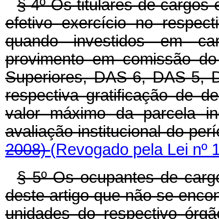
§ 4º Os titulares de cargo
efetivo exercício no respec
quando investidos em ca
provimento em comissão do
Superiores, DAS-6, DAS-5, D
respectiva gratificação de
valor máximo da parcela in
avaliação institucional do per
2008)
(Revogado pela Lei nº 
§ 5º Os ocupantes de cargo
deste artigo que não se enco
unidades do respectivo órg