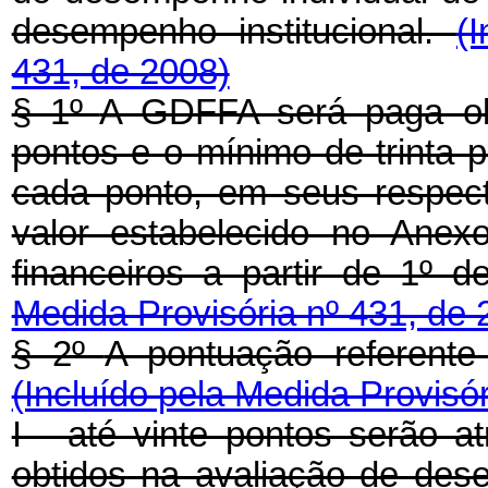
desempenho institucional.
(
431, de 2008)
§ 1º
A GDFFA será paga ob
pontos e o mínimo de trinta 
cada ponto, em seus respect
valor estabelecido no Anexo
financeiros a partir de 1º
d
Medida Provisória nº 431, de 
§ 2º
A pontuação referente
(Incluído pela Medida Provisór
I - até vinte pontos serão a
obtidos na avaliação de des