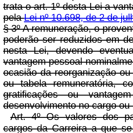
trata o art. 1º desta Lei a van
pela
Lei nº 10.698, de 2 de ju
§ 3º A remuneração, o proven
poderão ser reduzidos em de
nesta Lei, devendo eventua
vantagem pessoal nominalment
ocasião da reorganização ou 
ou tabela remuneratória, co
gratificações ou vantag
desenvolvimento no cargo ou n
Art. 4º Os valores dos p
cargos da Carreira a que se 