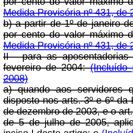
por cento do valor máximo d
Medida Provisória nº 431, de 
b) a partir de 1º de janeiro 
por cento do valor máximo d
Medida Provisória nº 431, de 
II - para as aposentadorias
fevereiro de 2004:
(Incluído
2008)
a) quando aos servidores q
disposto nos arts. 3º e 6º da
de dezembro de 2003, e o art.
de 5 de julho de 2005, apli