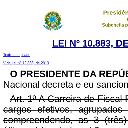
Presidên
Subchefia p
LEI Nº 10.883, 
Texto compilado
Vide Lei nº 12.855, de 2013
O PRESIDENTE DA REPÚ
Nacional decreta e eu sancion
Art. 1º A Carreira de Fisca
cargos efetivos, agrupados
compreendendo, as 3 (três) 