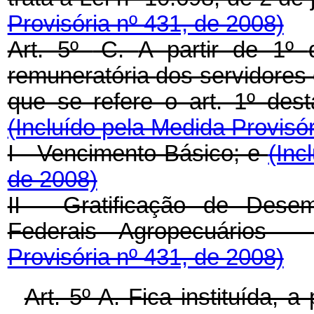
Provisória nº 431, de 2008)
Art. 5º
-C.
A partir de 1º
remuneratória
dos servidores
que se refere o art. 1º
dest
(Incluído pela Medida Provisór
I - Vencimento Básico; e
(Inc
de 2008)
II - Gratificação de Dese
Federais Agropecuários
Provisória nº 431, de 2008)
Art. 5º-A. Fica instituída, a